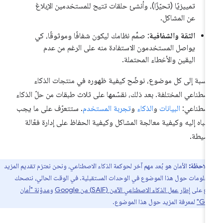
تمييزيًا (تحيّزًا)، وأنشئ حلقات تتيح للمستخدمين الإبلاغ
عن المشاكل.
الثقة والشفافية
: صمِّم نظامك ليكون شفافًا وموثوقًا، كي
يواصل المستخدمون الاستفادة منه على الرغم من عدم
اليقين والأخطاء المحتملة.
لنسبة إلى كل موضوع، نوضّح كيفية ظهوره في منتجات الذكاء
اصطناعي المختلفة. بعد ذلك، نقسّمها على ثلاث طبقات من حلّ الذكاء
اصطناعي:
البيانات
و
الذكاء
و
تجربة المستخدم
. ستتعرّف على ما يجب
انتباه إليه وكيفية معالجة المشاكل وكيفية الحفاظ على إدارة فعّالة
سيطة.
ملاحظة:
الأمان هو بُعد مهم آخر لحوكمة الذكاء الاصطناعي، ونحن نعتزم تقديم المزيد
معلومات حول هذا الموضوع في الوحدات المستقبلية. في الوقت الحالي، ننصحك
ّلاع على
إطار عمل الذكاء الاصطناعي الآمن (SAIF) من Google
و
مدوّنة "أمان
Goo
لمعرفة المزيد حول هذا الموضوع.