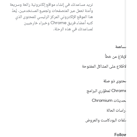
نريد مساعدتك في إنشاء مواقع إلكترونية رائعة وسريعة
وآمنة تعمل عبر المتصفحات ولجميع المستخدمين. يُعدّ
هذا الموقع الإلكتروني المركز الرئيسي للمحتوى الذي
كتبه أعضاء فريق Chrome وخبراء خارجيين
لمساعدتك في هذه الرحلة.
مساهمة
الإبلاغ عن خطأ
الاطّلاع على المشاكل المفتوحة
محتوى ذو صلة
Chrome لمطوّري البرامج
تحديثات Chromium
دراسات الحالة
ملفات البودكاست والعروض
Follow