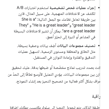
إجراء عمليات فحص تشخيصية
استخدِم اختبارات A/B
للكشف عن الاختلافات المنهجية. على سبيل المثال، قارِن
بين طريقة تعامل نظامك مع الجمل التالية: "She is a
great leader" و"He is a great leader" و "They
are a great leader". يمكن أن تشير الاختلافات البسيطة
في المشاعر أو النبرة إلى تحيّز أعمق.
تصنيف مجموعات البيانات
أضِف بيانات وصفية بسيطة،
مثل النطاق والمنطقة ومستوى الرسمية، لتسهيل عمليات
التدقيق والفلترة وإعادة التوازن في المستقبل.
ا كنت بصدد تدريب نماذج مخصّصة أو ضبطها بدقة، عليك تحقيق
توازن بين مجموعات البيانات. يؤدي التمثيل الأوسع نطاقًا إلى الحدّ من
انحراف بشكل أكثر فعالية من تصحيح التحيز بعد إنشاء النموذج.
مراقبة
 طبقة الذكاء، يتم تحويل التحيز إلى سلوك مكتسب. يمكنك إضافة