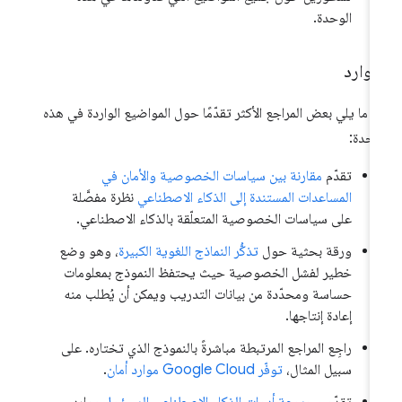
الوحدة.
موارد
 ما يلي بعض المراجع الأكثر تقدّمًا حول المواضيع الواردة في هذه
وحدة:
تقدّم
مقارنة بين سياسات الخصوصية والأمان في
المساعدات المستندة إلى الذكاء الاصطناعي
نظرة مفصَّلة
على سياسات الخصوصية المتعلّقة بالذكاء الاصطناعي.
ورقة بحثية حول
تذكُّر النماذج اللغوية الكبيرة
، وهو وضع
خطير لفشل الخصوصية حيث يحتفظ النموذج بمعلومات
حساسة ومحدّدة من بيانات التدريب ويمكن أن يُطلب منه
إعادة إنتاجها.
راجِع المراجع المرتبطة مباشرةً بالنموذج الذي تختاره. على
سبيل المثال،
توفّر Google Cloud موارد أمان
.
تقدّم
مجموعة أدوات الذكاء الاصطناعي المسؤول
موارد