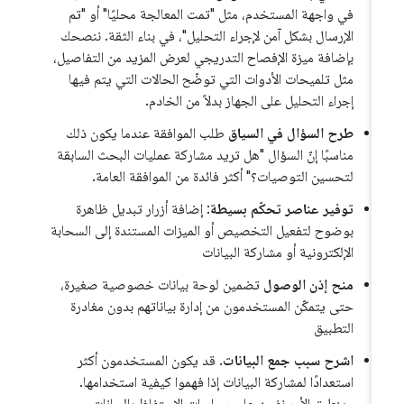
في واجهة المستخدم، مثل "تمت المعالجة محليًا" أو "تم
الإرسال بشكل آمن لإجراء التحليل"، في بناء الثقة. ننصحك
بإضافة ميزة الإفصاح التدريجي لعرض المزيد من التفاصيل،
مثل تلميحات الأدوات التي توضّح الحالات التي يتم فيها
إجراء التحليل على الجهاز بدلاً من الخادم.
طرح السؤال في السياق
طلب الموافقة عندما يكون ذلك
مناسبًا إنّ السؤال "هل تريد مشاركة عمليات البحث السابقة
لتحسين التوصيات؟" أكثر فائدة من الموافقة العامة.
توفير عناصر تحكّم بسيطة
: إضافة أزرار تبديل ظاهرة
بوضوح لتفعيل التخصيص أو الميزات المستندة إلى السحابة
الإلكترونية أو مشاركة البيانات
منح إذن الوصول
تضمين لوحة بيانات خصوصية صغيرة،
حتى يتمكّن المستخدمون من إدارة بياناتهم بدون مغادرة
التطبيق
اشرح سبب جمع البيانات
. قد يكون المستخدمون أكثر
استعدادًا لمشاركة البيانات إذا فهموا كيفية استخدامها.