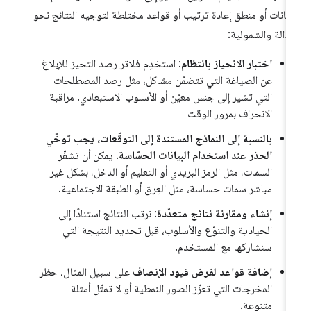
انات أو منطق إعادة ترتيب أو قواعد مختلطة لتوجيه النتائج نحو
عدالة والشمولية:
اختبار الانحياز بانتظام
: استخدِم فلاتر رصد التحيز للإبلاغ
عن الصياغة التي تتضمّن مشاكل، مثل رصد المصطلحات
التي تشير إلى جنس معيّن أو الأسلوب الاستبعادي. مراقبة
الانحراف بمرور الوقت
بالنسبة إلى النماذج المستندة إلى التوقّعات، يجب توخّي
الحذر عند استخدام البيانات الحسّاسة
. يمكن أن تشفّر
السمات، مثل الرمز البريدي أو التعليم أو الدخل، بشكل غير
مباشر سمات حساسة، مثل العِرق أو الطبقة الاجتماعية.
إنشاء ومقارنة نتائج متعدّدة
: نرتب النتائج استنادًا إلى
الحيادية والتنوّع والأسلوب، قبل تحديد النتيجة التي
سنشاركها مع المستخدم.
إضافة قواعد لفرض قيود الإنصاف
على سبيل المثال، حظر
المخرجات التي تعزّز الصور النمطية أو لا تمثّل أمثلة
متنوعة.