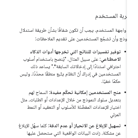
جربة المستخدم
 واجهة المستخدم، يجب أن تكون شفافًا بشأن طريقة استدلال
نموذج وأن تشجّع المستخدمين على تقديم الملاحظات:
توفير تفسيرات للنتائج التي تخرجها أدوات الذكاء
الاصطناعي
: على سبيل المثال، "يُنصح باستخدام أسلوب
احترافي استنادًا إلى إدخالاتك السابقة*." يساعد ذلك
المستخدمين في إدراك أنّ النظام يتّبع منطقًا محدّدًا، وليس
حكمًا خفيًا.
منح المستخدمين إمكانية تحكّم مفيدة
: السماح لهم
بتعديل سلوك النموذج من خلال الإعدادات أو الطلبات، مثل
اختيار الإعدادات المفضّلة للأسلوب أو التعقيد أو النمط
المرئي
تسهيل الإبلاغ عن الانحياز أو عدم الدقة
: كلما سهُل الإبلاغ
عن مشكلة، زادت البيانات الواقعية التي ستحصل عليها