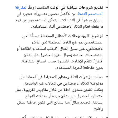
تقديم شروحات سياقية في الوقت المناسب
: وفقًا
لمفارقة
المستخدم النشط
، من الأفضل تضمين تفسيرات صغيرة في
السياق مباشرةً في التفاعلات، ليتمكّن المستخدمون من فهم
ما يفعله نظام الذكاء الاصطناعي أثناء استخدامه.
توضيح القيود وحالات الأعطال المحتملة مسبقًا
: أخبِر
المستخدمين بمواضع الخطأ المحتملة لدى الذكاء
الاصطناعي. على سبيل المثال، "تجنَّب استخدام الفكاهة أو
المصطلحات الخاصة بمجال معيّن للحصول على نتائج
أفضل". تقدّم الإشارات القصيرة حسب السياق الشفافية
بدون مقاطعة تجربة المستخدم.
تساعد
مؤشرات الثقة ومنطق الاحتياط
في الحفاظ على
موثوقية الذكاء الاصطناعي في الحالات غير الواضحة.
يمكنك تقدير مستوى الثقة من خلال مقاييس تقريبية، مثل
احتمالية الحصول على نتائج جيدة أو معدلات النجاح
السابقة. تحديد بدائل آمنة للنتائج التي تكون خاطئة بشكل
واضح
تساهم
البُنى النموذجية
في جعل الذكاء الاصطناعي أكثر