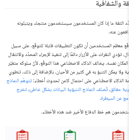
لثقة والشفافية
دّد الثقة ما إذا كان المستخدمون سيستخدمون منتجك ويتبنّونه
دافعون عنه.
وقّع معظم المستخدمين أن تكون التطبيقات قابلة للتوقّع. على سبيل
مثال، تؤدي النقرات على الأزرار دائمًا إلى تنفيذ الإجراء المحدّد والانتقال
ى المكان نفسه. يخالف الذكاء الاصطناعي هذا التوقّع، لأنّ سلوكه متغيّر
غاية ولا يمكن التنبؤ به في كثير من الأحيان. بالإضافة إلى ذلك، تنطوي
ظمة الذكاء الاصطناعي على احتمال كامن لحدوث أخطاء:
تتوهّم النماذج
لغوية حقائق
،
تُصنّف النماذج التنبؤية البيانات بشكل خاطئ
،
تخرج
برامج عن السيطرة
.
مستخدمون هم خط الدفاع الأخير ضد هذه الأخطاء.