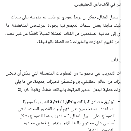
اشر في الأشخاص الحقيقيين.
ى سبيل المثال، يمكن أن يربط نموذج توظيف تم تدريبه على بيانات
ظيف سابقة بعض السمات الديمغرافية بجودة المرشحين المنخفضة، ما
دي إلى معاقبة المتقدمين من الفئات الممثلة تمثيلاً ناقصًا عن غير قصد،
لاً من تقييم المهارات والخبرات ذات الصلة بالوظيفة.
بيانات
انات التدريب هي مجموعة من المعلومات المنفصلة التي يمكن أن تعكس
يزات من العالم الحقيقي، بل وتتضمّن تحيزات جديدة. في ما يلي
وات عملية لجعل التحيز المرتبط بالبيانات شفافًا وقابلاً للإدارة:
توثيق مصادر البيانات ونطاق التغطية
انشر بيانًا موجزًا
لمساعدة المستخدمين على فهم أوجه القصور المحتملة في
النموذج. على سبيل المثال، "تم تدريب هذا النموذج بشكل
أساسي على محتوى باللغة الإنجليزية، مع تمثيل محدود
للنصوص الفنية".