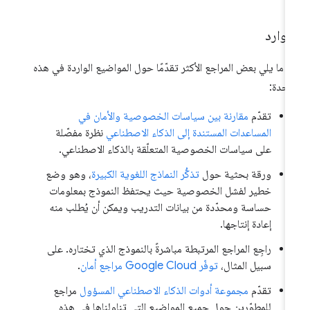
موارد
 ما يلي بعض المراجع الأكثر تقدّمًا حول المواضيع الواردة في هذه
وحدة:
تقدّم
مقارنة بين سياسات الخصوصية والأمان في
المساعدات المستندة إلى الذكاء الاصطناعي
نظرة مفصّلة
على سياسات الخصوصية المتعلّقة بالذكاء الاصطناعي.
ورقة بحثية حول
تذكُّر النماذج اللغوية الكبيرة
، وهو وضع
خطير لفشل الخصوصية حيث يحتفظ النموذج بمعلومات
حساسة ومحدّدة من بيانات التدريب ويمكن أن يُطلب منه
إعادة إنتاجها.
راجِع المراجع المرتبطة مباشرةً بالنموذج الذي تختاره. على
سبيل المثال،
توفّر Google Cloud مراجع أمان
.
تقدّم
مجموعة أدوات الذكاء الاصطناعي المسؤول
مراجع
للمطوّرين حول جميع المواضيع التي تناولناها في هذه