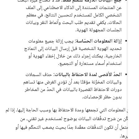
جمع البيانات اللازمة للتعلم فقط
: قد لا تحتاج ميزة البحث
عن المنتجات المستندة إلى الذكاء الاصطناعي إلى الملف
الشخصي الكامل للمستخدم لتحسين النتائج. في معظم
الحالات، يكفي تقديم طلب البحث وأنماط النقر وبيانات
الجلسات المجهولة الهوية.
إزالة المعلومات الحسّاسة
: يجب إزالة جميع معلومات
تحديد الهوية الشخصية قبل إرسال البيانات إلى النماذج
الخارجية. يمكنك إجراء ذلك من خلال إخفاء الهوية أو
استخدام أسماء مستعارة أو التجميع.
الحدّ الأقصى لمدة الاحتفاظ بالبيانات
: حذف السجلات
والبيانات المخزّنة مؤقتًا بعد أن تؤدي الغرض منها تساهم
دورات الاحتفاظ القصيرة بالبيانات في الحدّ من المخاطر
بدون حظر الإحصاءات.
ِّن المعلومات التي تجمعها ومدة الاحتفاظ بها وسبب الحاجة إليها. إذا لم
مكّن من شرح تدفّقات البيانات بوضوح لمستخدم غير تقني، من
محتمل أن تكون التدفّقات معقّدة جدًا بحيث يصعب التحكّم فيها أو
ريرها.