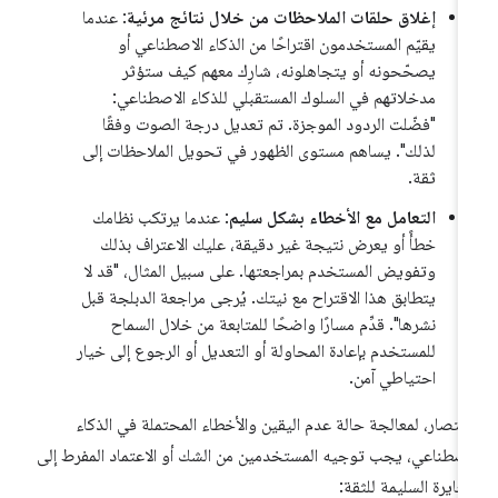
إغلاق حلقات الملاحظات من خلال نتائج مرئية
: عندما
يقيّم المستخدمون اقتراحًا من الذكاء الاصطناعي أو
يصحّحونه أو يتجاهلونه، شارِك معهم كيف ستؤثر
مدخلاتهم في السلوك المستقبلي للذكاء الاصطناعي:
"فضّلت الردود الموجزة. تم تعديل درجة الصوت وفقًا
لذلك". يساهم مستوى الظهور في تحويل الملاحظات إلى
ثقة.
التعامل مع الأخطاء بشكل سليم
: عندما يرتكب نظامك
خطأً أو يعرض نتيجة غير دقيقة، عليك الاعتراف بذلك
وتفويض المستخدم بمراجعتها. على سبيل المثال، "قد لا
يتطابق هذا الاقتراح مع نيتك. يُرجى مراجعة الدبلجة قبل
نشرها". قدِّم مسارًا واضحًا للمتابعة من خلال السماح
للمستخدم بإعادة المحاولة أو التعديل أو الرجوع إلى خيار
احتياطي آمن.
ختصار، لمعالجة حالة عدم اليقين والأخطاء المحتملة في الذكاء
اصطناعي، يجب توجيه المستخدمين من الشك أو الاعتماد المفرط إلى
معايرة السليمة للثقة: