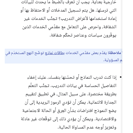
خارجية بعناية. يجب أن تعرف بالضبط ما يحدث للبيانات
التي ترسلها. هل يتم تسجيل المدخلات أو الاحتفاظ بها أو
إعادة استخدامها لأغراض التدريب؟ تجنَّب الخدمات غير
الشفافة، واحرص على التعامل مع مقدّمي الخدمات الذين
يوفّرون سياسات وعناصر تحكّم شفافة.
ملاحظة:
يقدّم بعض مقدّمي الخدمات
بطاقات نماذج
توضّح النهج المستخدَم في
ييم المسؤولية.
إذا كنت تدرب النماذج أو تحسّنها بنفسك، عليك إخفاء
التفاصيل الحساسة في بيانات التدريب. تجنَّب التعلّم
بطريقة مختصرة. على سبيل المثال، في تطبيق لتقييم
الجدارة الائتمانية، يمكن أن تؤدي الرموز البريدية إلى أن
يضع النموذج افتراضات بشأن العِرق أو الحالة الاجتماعية
والاقتصادية. ويمكن أن يؤدي ذلك إلى توقّعات غير عادلة
وتعزيز أوجه عدم المساواة الحالية.