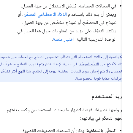
في المجالات الحساسة، يُفضّل الاستدلال من جهة العميل.
ويمكن أن يتم ذلك باستخدام
الذكاء الاصطناعي المضمّن
، أو
نموذج في المتصفّح، أو نموذج مخصّص من جهة العميل.
يمكنك التعرّف على مزيد من المعلومات حول هذا الخيار في
الوحدة التدريبية التالية،
اختيار منصة
.
ظة:
بالنسبة إلى حالات الاستخدام التي تتطلّب تخصيص النماذج مع الحفاظ على خصوصية
يمكنك الاطّلاع على
التعلّم الموحّد
. في عملية الإعداد هذه، يتم تدريب النماذج مباشرةً على
تخدمين، ولا يتم إرسال سوى البيانات المخفية الهوية إلى الخادم. هذا النهج أكثر تقدّمًا،
ّر إجراءات حماية قوية للخصوصية.
جربة المستخدم
فّر واجهة تطبيقك فرصة لإظهار ما يحدث للمستخدمين وكسب ثقتهم
نحهم التحكّم في بياناتهم:
التحلّي بالشفافية
: يمكن أن تساعدك التصنيفات القصيرة