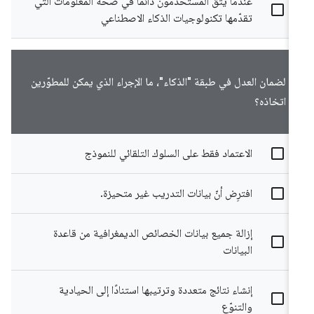
عندما يثق المستخدمون دائمًا في صحة المعلومات التي
تقدّمها تكنولوجيات الذكاء الاصطناعي
لضمان العدل في طبقة "الذكاء"، ما الإجراء الذي يمكن للمطوّرين
اتخاذه؟
الاعتماد فقط على السلوك التلقائي للنموذج
افترِض أنّ بيانات التدريب غير متحيزة.
إزالة جميع بيانات الخصائص الديمغرافية من قاعدة
البيانات
إنشاء نتائج متعددة وترتيبها استنادًا إلى الحيادية
والتنوّع