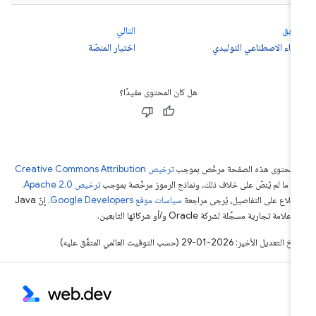
سابق
التالي
ذكاء الاصطناعي التوليدي
اختيار المنصّة
هل كان المحتوى مفيدًا؟
ّ محتوى هذه الصفحة مرخّص بموجب
ترخيص Creative Commons Attribution
4‏
ما لم يُنصّ على خلاف ذلك، ونماذج الرموز مرخّصة بموجب
ترخيص Apache 2.0‏
.
اطّلاع على التفاصيل، يُرجى مراجعة
سياسات موقع Google Developers‏
. إنّ Java
لامة تجارية مسجَّلة لشركة Oracle و/أو شركائها التابعين.
التعديل الأخير: 2026-01-29 (حسب التوقيت العالمي المتفَّق عليه)