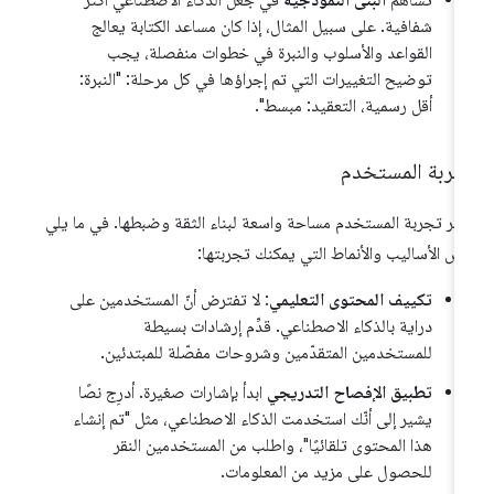
شفافية. على سبيل المثال، إذا كان مساعد الكتابة يعالج
القواعد والأسلوب والنبرة في خطوات منفصلة، يجب
توضيح التغييرات التي تم إجراؤها في كل مرحلة: "النبرة:
أقل رسمية، التعقيد: مبسط".
جربة المستخدم
فّر تجربة المستخدم مساحة واسعة لبناء الثقة وضبطها. في ما يلي
ض الأساليب والأنماط التي يمكنك تجربتها:
تكييف المحتوى التعليمي
: لا تفترض أنّ المستخدمين على
دراية بالذكاء الاصطناعي. قدِّم إرشادات بسيطة
للمستخدمين المتقدّمين وشروحات مفصّلة للمبتدئين.
تطبيق الإفصاح التدريجي
ابدأ بإشارات صغيرة. أدرِج نصًا
يشير إلى أنّك استخدمت الذكاء الاصطناعي، مثل "تم إنشاء
هذا المحتوى تلقائيًا"، واطلب من المستخدمين النقر
للحصول على مزيد من المعلومات.