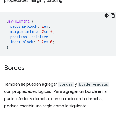
propiedades margin y padding.
.
my-element
{
padding-block
:
2
em
;
margin-inline
:
2
em
0
;
position
:
relative
;
inset-block
:
0.2
em
0
;
}
Bordes
También se pueden agregar
border
y
border-radius
con propiedades lógicas. Para agregar un borde en la
parte inferior y derecha, con un radio de la derecha,
podrías escribir una regla como la siguiente: