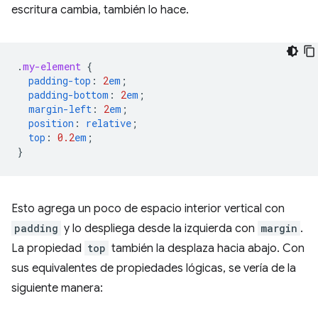
escritura cambia, también lo hace.
.
my-element
{
padding-top
:
2
em
;
padding-bottom
:
2
em
;
margin-left
:
2
em
;
position
:
relative
;
top
:
0.2
em
;
}
Esto agrega un poco de espacio interior vertical con
padding
y lo despliega desde la izquierda con
margin
.
La propiedad
top
también la desplaza hacia abajo. Con
sus equivalentes de propiedades lógicas, se vería de la
siguiente manera: