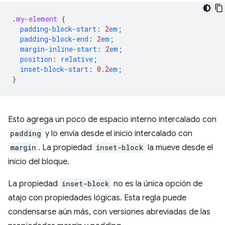
.
my-element
{
padding-block-start
:
2
em
;
padding-block-end
:
2
em
;
margin-inline-start
:
2
em
;
position
:
relative
;
inset-block-start
:
0.2
em
;
}
Esto agrega un poco de espacio interno intercalado con
padding
y lo envía desde el inicio intercalado con
margin
. La propiedad
inset-block
la mueve desde el
inicio del bloque.
La propiedad
inset-block
no es la única opción de
atajo con propiedades lógicas. Esta regla puede
condensarse aún más, con versiones abreviadas de las