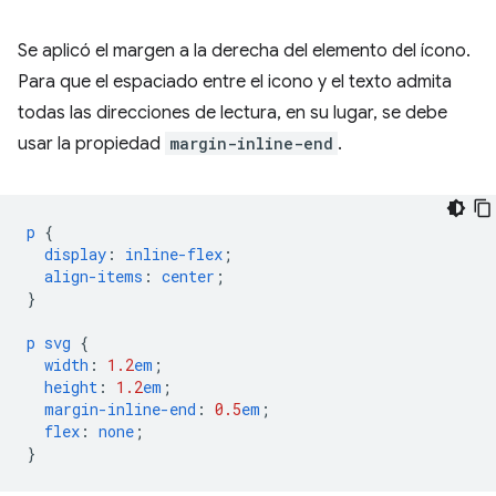
Se aplicó el margen a la derecha del elemento del ícono.
Para que el espaciado entre el icono y el texto admita
todas las direcciones de lectura, en su lugar, se debe
usar la propiedad
margin-inline-end
.
p
{
display
:
inline-flex
;
align-items
:
center
;
}
p
svg
{
width
:
1.2
em
;
height
:
1.2
em
;
margin-inline-end
:
0.5
em
;
flex
:
none
;
}