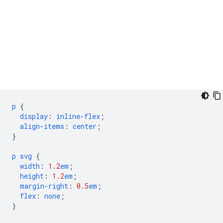
p
{
display
:
inline-flex
;
align-items
:
center
;
}
p
svg
{
width
:
1.2
em
;
height
:
1.2
em
;
margin-right
:
0.5
em
;
flex
:
none
;
}