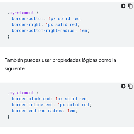
.
my-element
{
border-bottom
:
1
px
solid
red
;
border-right
:
1
px
solid
red
;
border-bottom-right-radius
:
1
em
;
}
También puedes usar propiedades lógicas como la
siguiente:
.
my-element
{
border-block-end
:
1
px
solid
red
;
border-inline-end
:
1
px
solid
red
;
border-end-end-radius
:
1
em
;
}