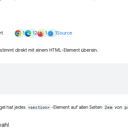
1
12
1
1
rt
Source
stimmt direkt mit einem HTML-Element überein.
gel hat jedes
<section>
-Element auf allen Seiten
2em
von
p
ahl