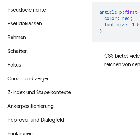
Pseudoelemente
article
p
:
first-
color
:
red
;
Pseudoklassen
font-size
:
1.5
}
Rahmen
Schatten
CSS bietet vie
reichen von seh
Fokus
Cursor und Zeiger
Z-Index und Stapelkontexte
Ankerpositionierung
Pop-over und Dialogfeld
Funktionen