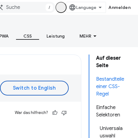
/
Anmelden
PWA
CSS
Leistung
MEHR
Auf dieser
Seite
Bestandteile
einer CSS-
Regel
Einfache
War das hilfreich?
Selektoren
Universala
uswahl