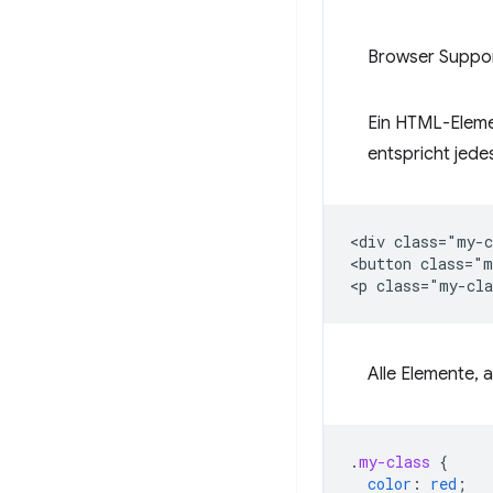
Browser Suppo
Ein HTML-Eleme
entspricht jed
<div class="my-c
<button class="m
Alle Elemente, 
.
my-class
{
color
:
red
;