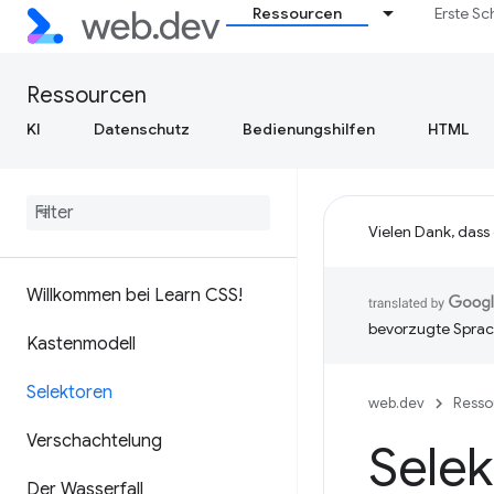
Ressourcen
Erste Sc
Ressourcen
KI
Datenschutz
Bedienungshilfen
HTML
Vielen Dank, dass
Willkommen bei Learn CSS!
bevorzugte Sprac
Kastenmodell
Selektoren
web.dev
Resso
Verschachtelung
Selek
Der Wasserfall