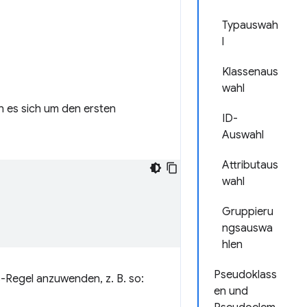
Typauswah
l
Klassenaus
wahl
n es sich um den ersten
ID-
Auswahl
Attributaus
wahl
Gruppieru
ngsauswa
hlen
Pseudoklass
-Regel anzuwenden, z. B. so:
en und