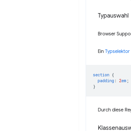
Typauswahl
Browser Suppo
Ein
Typselektor
section
{
padding
:
2
em
;
}
Durch diese Re
Klassenausw