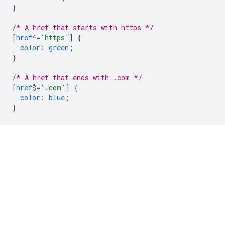
}
/* A href that starts with https */
[
href
^=
'https'
]
{
color
:
green
;
}
/* A href that ends with .com */
[
href
$=
'.com'
]
{
color
:
blue
;
}