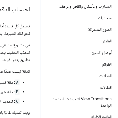
المسارات والأشكال والقص والإخفاء
احتساب الدقة
منحدرات
تحصل كل قاعدة أدا
الصور المتحركة
نحو تلك النتيجة. يتم 
الفلاتر
في مشروع حقيقي، يت
لتجنّب التعقيد. يجب
أوضاع الدمج
تطبيق بعض قواعد CSS الأكثر أهمية. إذا كنت تسعى إلى تحقيق أعلى درجة من التحديد، ستصعِّب هذه المهمة.
القوائم
الدقة ليست عددًا عش
العدادات
A
: دقة تشبه
انتقالات
B
: دقة شبيه
View Transitions لتطبيقات الصفحة
C
: تحديد ال
الواحدة
ويتم تمثيله غالبًا ب
القائمة الكاملة