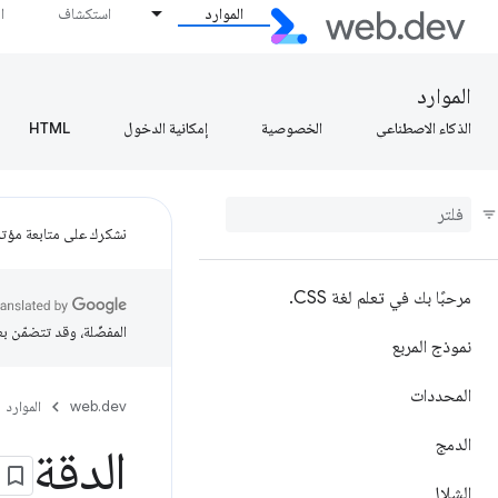
الموارد
استكشاف
ا
الموارد
الذكاء الاصطناعي
الخصوصية
إمكانية الدخول
HTML
نشكرك على متابعة مؤتمر ogle I/O
مرحبًا بك في تعلم لغة CSS
.
المفضّلة، وقد تتضمّن ب
نموذج المربع
المحددات
web.dev
الموارد
الدمج
الدقة
الشلال