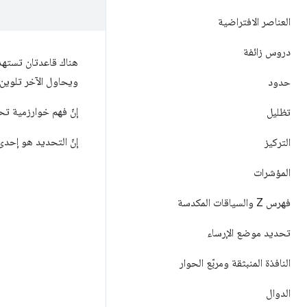
العناصر الافتراضية
دروس زائفة
هناك قاعدتان تستهدف
ويحاول الآخر تلوين ا
حدود
إنّ فهم خوارزمية تحديد CSS هو المفتاح لفهم كيفية اختيار CSS بين ال
تظليل
إنّ التحديد هو إحدى
التركيز
المؤشرات
فهرس Z والسياقات المكدسة
تحديد موضع الإرساء
النافذة المنبثقة ومربّع الحوار
الدوال