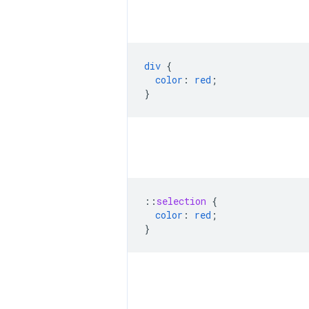
div
{
color
:
red
;
}
::
selection
{
color
:
red
;
}