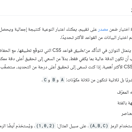
ة اختيار ضمن
مصدر
على تقييم. يمكنك اعتبار النوعية كنتيجة إجمالية ويحصل ك
اختيار البيانات من القواعد الأكثر تحديدًا.
مثل التوازن في التأكّد من
تطبيق
قواعد CSS التي تتوقّع تطبيقها، مع
 أن تكون الدقة عالية بما يكفي فقط، بدلاً من السعي إلى تحقيق أعلى دقة ممك
ريًا بل ثلاثية تتكون من ثلاثة مكوّنات:
A
و
B
و
C
.
 المعرّف
ة بالفئة
عناصر
استخدام الرمز
(A,B,C)
. على سبيل المثال:
(1,0,2)
. ويُستخدَم أيضًا الرم