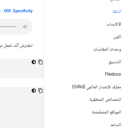
الدقة
 003: Specificity
الاكتساب
اللون
لنفترض أنّك تعمل مع رمز HTML وCSS ا
وحدات المقاسات
التنسيق
Flexbox
معرّف الإصدار العالمي (GRid)
الخصائص المنطقية
المواقع المخصّصة
التباعد