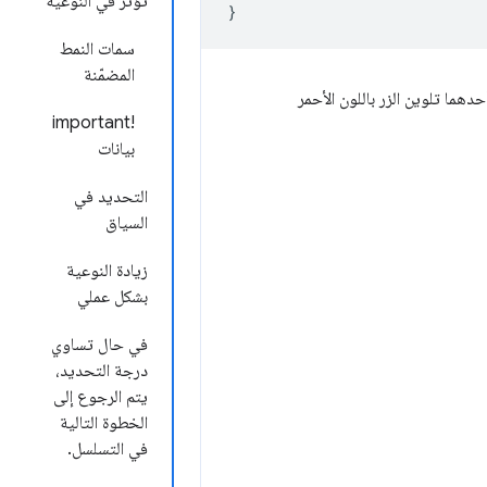
تؤثّر في النوعية
}
سمات النمط
المضمّنة
هما تلوين الزر باللون الأحمر
!important
بيانات
التحديد في
السياق
زيادة النوعية
بشكل عملي
في حال تساوي
درجة التحديد،
يتم الرجوع إلى
الخطوة التالية
في التسلسل.