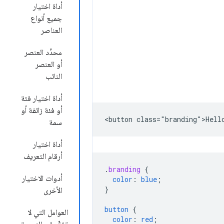
أداة اختيار
جميع أنواع
العناصر
محدِّد العنصر
أو العنصر
النائب
أداة اختيار فئة
أو فئة زائفة أو
سمة
أداة اختيار
أرقام التعريف
.
branding
{
أدوات الاختيار
color
:
blue
;
}
الأخرى
button
{
العوامل التي لا
color
:
red
;