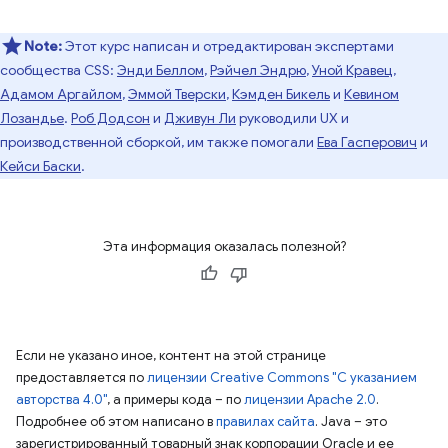
Note:
Этот курс написан и отредактирован экспертами
сообщества CSS:
Энди Беллом
,
Рэйчел Эндрю
,
Уной Кравец
,
Адамом Аргайлом
,
Эммой Тверски
,
Кэмден Бикель
и
Кевином
Лозандье
.
Роб Додсон
и
Дживун Ли
руководили UX и
производственной сборкой, им также помогали
Ева Гасперович
и
Кейси Баски
.
Эта информация оказалась полезной?
Если не указано иное, контент на этой странице
предоставляется по
лицензии Creative Commons "С указанием
авторства 4.0"
, а примеры кода – по
лицензии Apache 2.0
.
Подробнее об этом написано в
правилах сайта
. Java – это
зарегистрированный товарный знак корпорации Oracle и ее