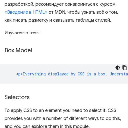
разработкой, рекомендует ознакомиться с курсом
«Введение в HTML»
от MDN, чтобы узнать всё о том,
как писать разметку и связывать таблицы стилей.
Изучаемые темы:
Box Model
<
p>Everything
displayed
by
CSS
is
a
box
.
Understa
Selectors
To apply CSS to an element you need to select it. CSS
provides you with a number of different ways to do this,
and you can explore them in this module.