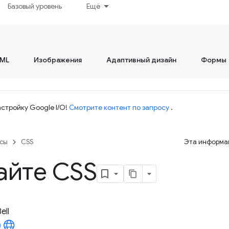
Базовый уровень
Ещё
ML
Изображения
Адаптивный дизайн
Формы
стройку Google I/O!
Смотрите контент по запросу
.
рсы
CSS
Эта информац
айте CSS
ell