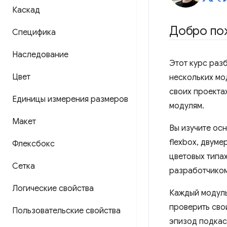
Каскад
Добро пож
Специфика
Наследование
Этот курс раз
Цвет
нескольких мод
своих проекта
Единицы измерения размеров
модулям.
Макет
Вы изучите ос
flexbox, двуме
Флексбокс
цветовых типах
Сетка
разработчиком
Логические свойства
Каждый модуль
проверить сво
Пользовательские свойства
эпизод подкас