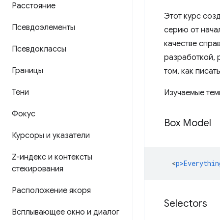
Расстояние
Этот курс соз
Псевдоэлементы
серию от нача
качестве справ
Псевдоклассы
разработкой, 
Границы
том, как писат
Тени
Изучаемые тем
Фокус
Box Model
Курсоры и указатели
Z-индекс и контексты
<
p>Everythin
стекирования
Расположение якоря
Selectors
Всплывающее окно и диалог