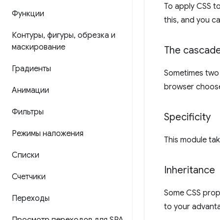
To apply CSS to
Функции
this, and you c
Контуры
,
фигуры
,
обрезка и
маскирование
The cascad
Градиенты
Sometimes two o
browser chooses
Анимации
Фильтры
Specificity
Режимы наложения
This module tak
Списки
Inheritance
Счетчики
Some CSS proper
Переходы
to your advanta