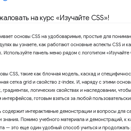
аловать на курс «Изучайте CSS»!
бивает основы CSS на удобоваримые, простые для пониман
улях вы узнаете, как работают основные аспекты CSS и ка
х. Используйте панель меню рядом с логотипом «Изучайте 
новы CSS, такие как блочная модель, каскад и специфично
рная сетка grid и свойство z-index. И, наряду с этими основ
, градиентах, логических свойствах и наследовании, чтоб
 интерфейсов, готовым взяться за любой пользовательски
 содержит интерактивные демонстрации и вопросы для са
и знания. Помимо учебного материала и демонстраций, к 
та — это еще один удобный способ учиться и продолжать 