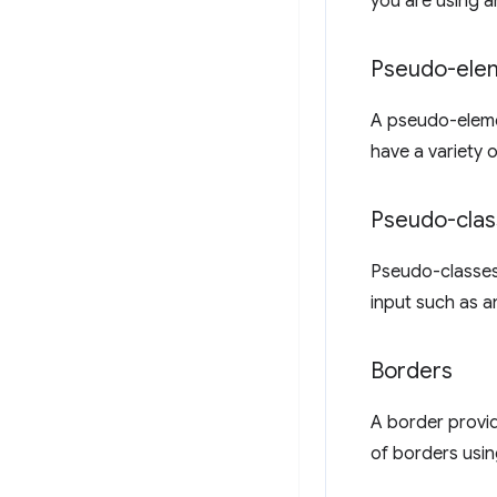
you are using 
Pseudo-ele
A pseudo-elemen
have a variety 
Pseudo-clas
Pseudo-classes 
input such as an
Borders
A border provid
of borders usi