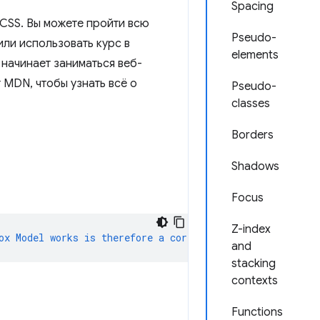
Spacing
 CSS. Вы можете пройти всю
Pseudo-
или использовать курс в
elements
 начинает заниматься веб-
 MDN, чтобы узнать всё о
Pseudo-
classes
Borders
Shadows
Focus
Z-index
ox
Model
works
is
therefore
a
core
foundation
of
CSS
.
and
stacking
contexts
Functions