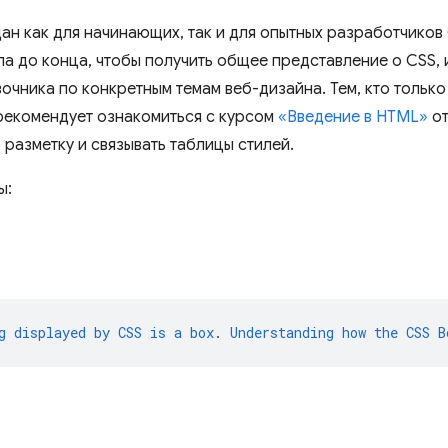
дан как для начинающих, так и для опытных разработчиков
ла до конца, чтобы получить общее представление о CSS, 
очника по конкретным темам веб-дизайна. Тем, кто только
рекомендует ознакомиться с курсом
«Введение в HTML»
от
ь разметку и связывать таблицы стилей.
ы:
g
displayed
by
CSS
is
a
box
.
Understanding
how
the
CSS
B