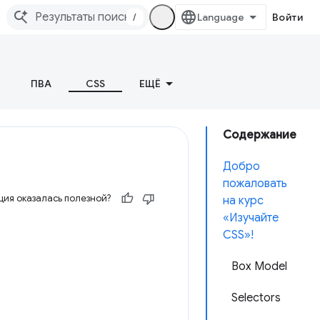
/
Войти
ПВА
CSS
ЕЩЁ
Содержание
Добро
пожаловать
ия оказалась полезной?
на курс
«Изучайте
CSS»!
Box Model
Selectors