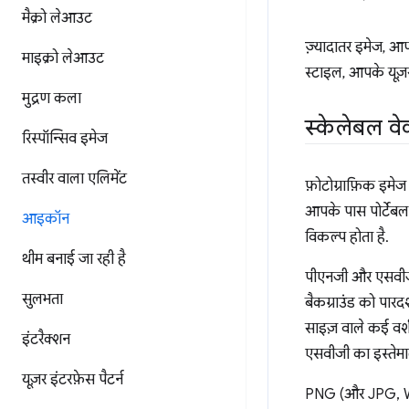
मैक्रो लेआउट
ज़्यादातर इमेज, आप
माइक्रो लेआउट
स्टाइल, आपके यूज़र
मुद्रण कला
स्केलेबल वेक
रिस्पॉन्सिव इमेज
तस्वीर वाला एलिमेंट
फ़ोटोग्राफ़िक इमे
आपके पास पोर्टेबल 
आइकॉन
विकल्प होता है.
थीम बनाई जा रही है
पीएनजी और एसवीजी, द
सुलभता
बैकग्राउंड को पा
साइज़ वाले कई वर्श
इंटरैक्शन
एसवीजी का इस्तेमाल
यूज़र इंटरफ़ेस पैटर्न
PNG (और JPG, WebP