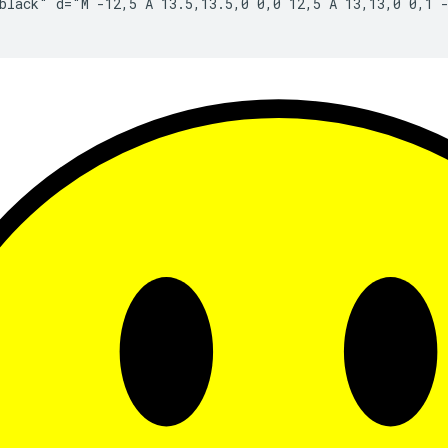
black"
d="M
-12,5
A
13.5,13.5,0
0,0
12,5
A
13,13,0
0,1