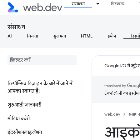
संसाधन
डिस्कवर
संसाधन
AI
निजता
सुलभता
HTML
इमेज
रिस्प
Google I/O से जुड़े 
रिस्पॉन्सिव डिज़ाइन के बारे में जानें में
आपका स्वागत है!
टेक्नोलॉजी का इस्तेमाल
शुरुआती जानकारी
web.dev
संसाधन
मीडिया क्वेरी
आइक
इंटरनैशनलाइजेशन