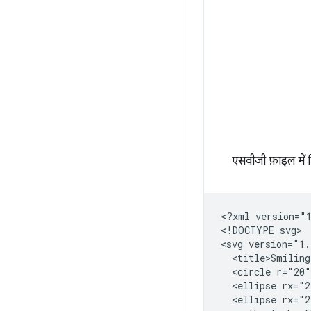
एसवीजी फ़ाइल में 
<?xml
version="
<!DOCTYPE
svg>

<svg
version="1.
<title>Smiling
<circle
r="20"
<ellipse
rx="2
<ellipse
rx="2