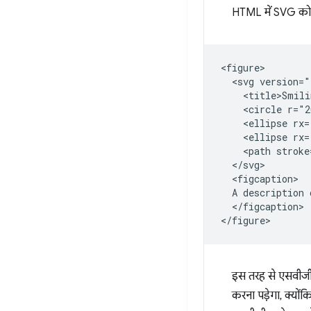
HTML में SVG को 
<figure>

  <svg version="
    <title>Smili
    <circle r="2
    <ellipse rx=
    <ellipse rx=
    <path stroke
  </svg>

  <figcaption>

  A description 
  </figcaption>

इस तरह से एसवीजी 
करना पड़ेगा, क्य