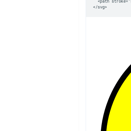
<path
stroke="