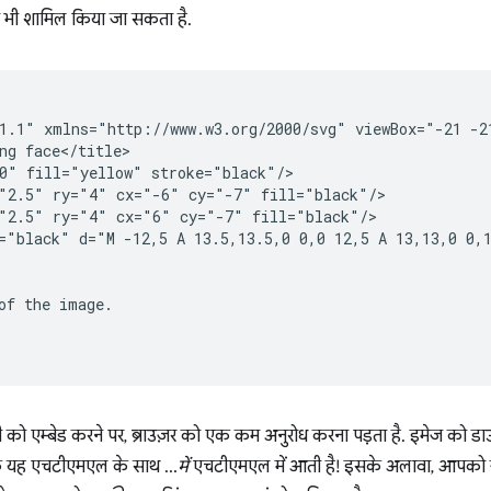
भी शामिल किया जा सकता है.
1.1" xmlns="http://www.w3.org/2000/svg" viewBox="-21 -2
ng face</title>

0" fill="yellow" stroke="black"/>

"2.5" ry="4" cx="-6" cy="-7" fill="black"/>

"2.5" ry="4" cx="6" cy="-7" fill="black"/>

="black" d="M -12,5 A 13.5,13.5,0 0,0 12,5 A 13,13,0 0,1
of the image.

को एम्बेड करने पर, ब्राउज़र को एक कम अनुरोध करना पड़ता है. इमेज को डा
ोंकि यह एचटीएमएल के साथ …
में
एचटीएमएल में आती है! इसके अलावा, आपको ज