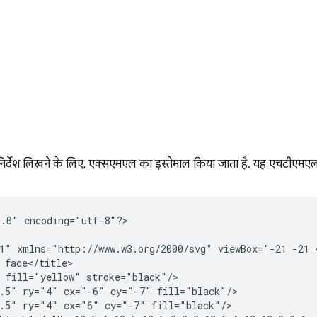
निर्देश लिखने के लिए, एक्सएमएल का इस्तेमाल किया जाता है. यह एचटीएमएल 
1.0"
encoding="utf-8"?>

1"
xmlns="http://www.w3.org/2000/svg"
viewBox="-21
-21
fill="yellow"
.5"
ry="4"
cx="-6"
cy="-7"
.5"
ry="4"
cx="6"
cy="-7"