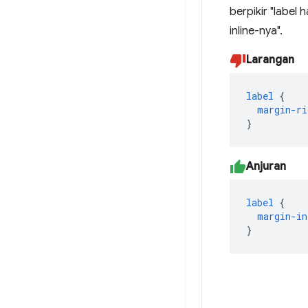
berpikir "label 
inline-nya".
Larangan
label
{
margin-ri
}
Anjuran
label
{
margin-in
}