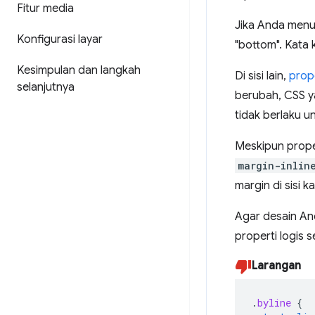
Fitur media
Jika Anda menul
Konfigurasi layar
"bottom". Kata 
Kesimpulan dan langkah
Di sisi lain,
prope
selanjutnya
berubah, CSS ya
tidak berlaku u
Meskipun prope
margin-inlin
margin di sisi 
Agar desain An
properti logis 
Larangan
.
byline
{