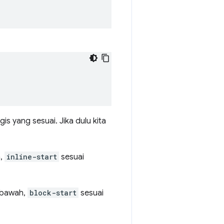
gis yang sesuai. Jika dulu kita
n,
inline-start
sesuai
e bawah,
block-start
sesuai