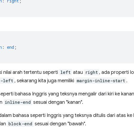
n
:
right
;
n
:
end
;
i nilai arah tertentu seperti
left
atau
right
, ada properti lo
n-left
, sekarang kita juga memiliki
margin-inline-start
.
perti bahasa Inggris yang teksnya mengalir dari kiri ke kana
an
inline-end
sesuai dengan "kanan".
dalam bahasa seperti Inggris yang teksnya ditulis dari atas k
dan
block-end
sesuai dengan "bawah".