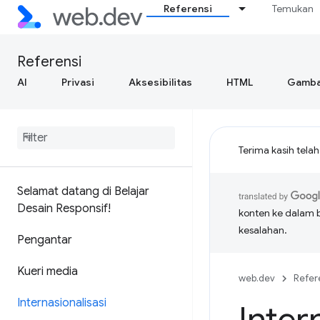
Referensi
Temukan
Referensi
AI
Privasi
Aksesibilitas
HTML
Gamba
Terima kasih tela
Selamat datang di Belajar
Desain Responsif!
konten ke dalam 
kesalahan.
Pengantar
Kueri media
web.dev
Refer
Internasionalisasi