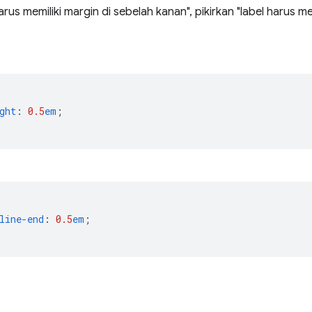
harus memiliki margin di sebelah kanan", pikirkan "label harus m
ght
:
0.5
em
;
line-end
:
0.5
em
;