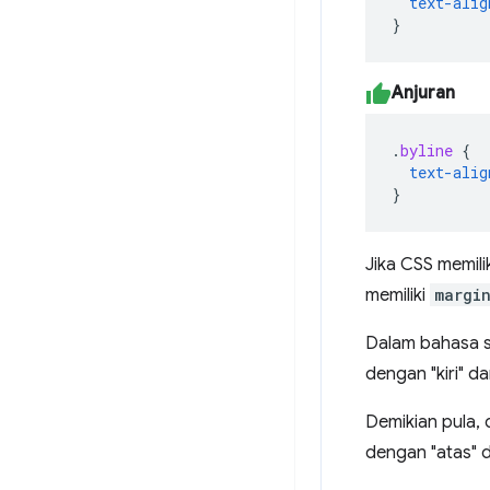
text-alig
}
Anjuran
.
byline
{
text-alig
}
Jika CSS memilik
memiliki
margi
Dalam bahasa se
dengan "kiri" d
Demikian pula, 
dengan "atas" 