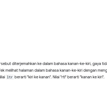
rsebut diterjemahkan ke dalam bahasa kanan-ke-kiri, gaya tid
fek melihat halaman dalam bahasa kanan-ke-kiri dengan men
Nilai
ltr
berarti "kiri ke kanan". Nilai "rtl" berarti "kanan ke kiri".