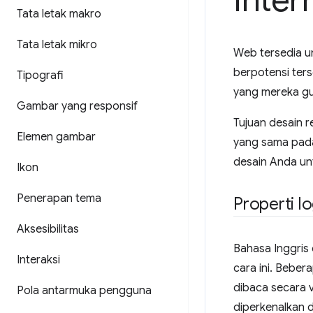
Inter
Tata letak makro
Tata letak mikro
Web tersedia u
berpotensi ters
Tipografi
yang mereka gu
Gambar yang responsif
Tujuan desain 
Elemen gambar
yang sama pada
desain Anda unt
Ikon
Penerapan tema
Properti lo
Aksesibilitas
Bahasa Inggris 
Interaksi
cara ini. Beber
dibaca secara v
Pola antarmuka pengguna
diperkenalkan d