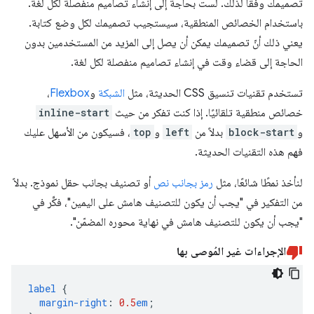
تصميمك وفقًا لذلك. لست بحاجة إلى إنشاء تصاميم منفصلة لكل لغة.
باستخدام الخصائص المنطقية، سيستجيب تصميمك لكل وضع كتابة.
يعني ذلك أنّ تصميمك يمكن أن يصل إلى المزيد من المستخدمين بدون
الحاجة إلى قضاء وقت في إنشاء تصاميم منفصلة لكل لغة.
تستخدم تقنيات تنسيق CSS الحديثة، مثل
الشبكة
و
Flexbox
،
خصائص منطقية تلقائيًا. إذا كنت تفكر من حيث
inline-start
و
block-start
بدلاً من
left
و
top
، فسيكون من الأسهل عليك
فهم هذه التقنيات الحديثة.
لنأخذ نمطًا شائعًا، مثل
رمز بجانب نص
أو تصنيف بجانب حقل نموذج. بدلاً
من التفكير في "يجب أن يكون للتصنيف هامش على اليمين"، فكِّر في
"يجب أن يكون للتصنيف هامش في نهاية محوره المضمّن".
الإجراءات غير المُوصى بها
label
{
margin-right
:
0.5
em
;