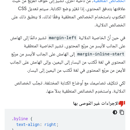
الخصائص المنطقية
، من ناحية أخرى، تشير إلى حواف المربّع من حيث
علاقتها بتدفق المحتوى. إذا تغيّر وضع الكتابة، سيتم تعديل CSS
المكتوب باستخدام الخصائص المنطقية وفقًا لذلك. لا ينطبق ذلك على
الخصائص الدلالية.
في حين أنّ الخاصية الدلالية
margin-left
تشير دائمًا إلى الهامش
على الجانب الأيسر من مربّع المحتوى، تشير الخاصية المنطقية
margin-inline-start
إلى الهامش على الجانب الأيسر من مربّع
المحتوى في لغة تُكتب من اليسار إلى اليمين، وإلى الهامش على الجانب
الأيمن من مربّع المحتوى في لغة تُكتب من اليمين إلى اليسار.
لكي تتكيّف تصاميمك مع أوضاع الكتابة المختلفة، تجنَّب الخصائص
الدلالية. واستخدِم الخصائص المنطقية بدلاً منها.
الإجراءات غير المُوصى بها
.
byline
{
text-align
:
right
;