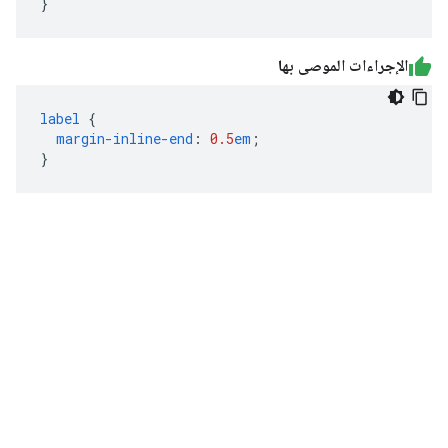
}
الإجراءات الموصى بها
label
{
margin-inline-end
:
0.5
em
;
}