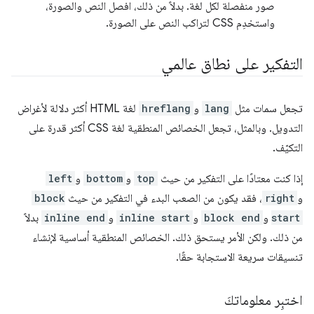
صور منفصلة لكل لغة. بدلاً من ذلك، افصل النص والصورة،
واستخدِم CSS لتراكب النص على الصورة.
التفكير على نطاق عالمي
تجعل سمات مثل
lang
و
hreflang
لغة HTML أكثر دلالة لأغراض
التدويل. وبالمثل، تجعل الخصائص المنطقية لغة CSS أكثر قدرة على
التكيّف.
إذا كنت معتادًا على التفكير من حيث
top
و
bottom
و
left
و
right
، فقد يكون من الصعب البدء في التفكير من حيث
block
start
و
block end
و
inline start
و
inline end
بدلاً
من ذلك. ولكن الأمر يستحق ذلك. الخصائص المنطقية أساسية لإنشاء
تنسيقات سريعة الاستجابة حقًا.
اختبِر معلوماتكَ