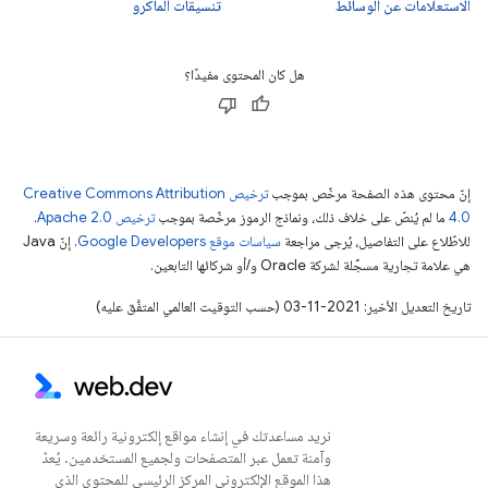
الاستعلامات عن الوسائط
تنسيقات الماكرو
هل كان المحتوى مفيدًا؟
إنّ محتوى هذه الصفحة مرخّص بموجب
ترخيص Creative Commons Attribution
4.0‏
ما لم يُنصّ على خلاف ذلك، ونماذج الرموز مرخّصة بموجب
ترخيص Apache 2.0‏
.
للاطّلاع على التفاصيل، يُرجى مراجعة
سياسات موقع Google Developers‏
. إنّ Java
هي علامة تجارية مسجَّلة لشركة Oracle و/أو شركائها التابعين.
تاريخ التعديل الأخير: 2021-11-03 (حسب التوقيت العالمي المتفَّق عليه)
نريد مساعدتك في إنشاء مواقع إلكترونية رائعة وسريعة
وآمنة تعمل عبر المتصفحات ولجميع المستخدمين. يُعدّ
هذا الموقع الإلكتروني المركز الرئيسي للمحتوى الذي