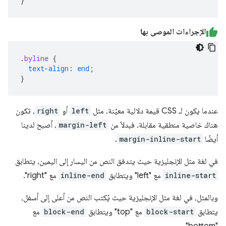
}
الإجراءات الموصى بها
.
byline
{
text-align
:
end
;
}
عندما يكون لـ CSS قيمة دلالية معيّنة، مثل
left
أو
right
، تكون
هناك خاصية منطقية مقابلة. فبدلاً من
margin-left
، أصبح لدينا
أيضًا
margin-inline-start
.
في لغة مثل الإنجليزية حيث يتدفق النص من اليسار إلى اليمين، يتطابق
inline-start
مع "left" ويتطابق
inline-end
مع "right".
وبالمثل، في لغة مثل الإنجليزية حيث يُكتب النص من أعلى إلى أسفل،
يتطابق
block-start
مع "top" ويتطابق
block-end
مع
"bottom".