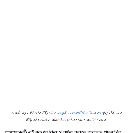
একটি নতুন ব্রাউজার উইন্ডোতে
লিকুইড লেআউটের উদাহরণ
খুলুন কিভাবে
উইন্ডোর আকার পরিবর্তন করা নকশাকে প্রসারিত করে।
তরল
শব্দটি এই ধরণের বিন্যাস বর্ণনা করতে ব্যবহৃত পদগুলির