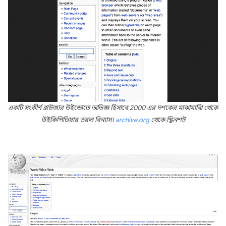
একটি সংকীর্ণ ব্রাউজার উইন্ডোতে অভিজ্ঞ হিসাবে 2000 এর দশকের মাঝামাঝি থেকে
উইকিপিডিয়ার তরল বিন্যাস।
archive.org
থেকে স্ক্রিনশট