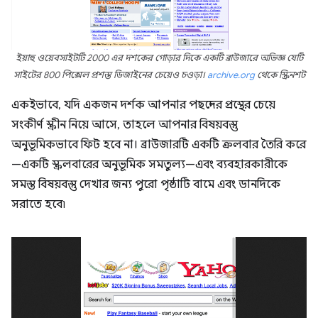
ইয়াহু ওয়েবসাইটটি 2000 এর দশকের গোড়ার দিকে একটি ব্রাউজারে অভিজ্ঞ যেটি
সাইটের 800 পিক্সেল প্রশস্ত ডিজাইনের চেয়েও চওড়া।
archive.org
থেকে স্ক্রিনশট
একইভাবে, যদি একজন দর্শক আপনার পছন্দের প্রস্থের চেয়ে
সংকীর্ণ স্ক্রীন নিয়ে আসে, তাহলে আপনার বিষয়বস্তু
অনুভূমিকভাবে ফিট হবে না। ব্রাউজারটি একটি ক্রলবার তৈরি করে
—একটি স্ক্রলবারের অনুভূমিক সমতুল্য—এবং ব্যবহারকারীকে
সমস্ত বিষয়বস্তু দেখার জন্য পুরো পৃষ্ঠাটি বামে এবং ডানদিকে
সরাতে হবে৷