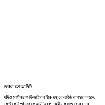
তরল লেআউট
যদিও বেশিরভাগ ডিজাইনার স্থির-প্রস্থ লেআউট ব্যবহার করেন,
কেউ কেউ তাদের লেআউটগুলি নমনীয় করতে বেছে নেন।