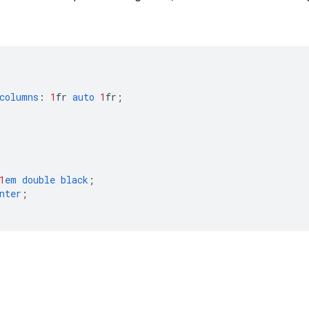
columns
:
1
fr
auto
1
fr
;
1
em
double
black
;
nter
;