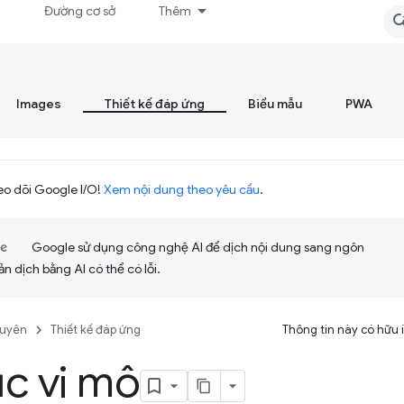
á
Đường cơ sở
Thêm
Images
Thiết kế đáp ứng
Biểu mẫu
PWA
eo dõi Google I/O!
Xem nội dung theo yêu cầu
.
Google sử dụng công nghệ AI để dịch nội dung sang ngôn
ản dịch bằng AI có thể có lỗi.
guyên
Thiết kế đáp ứng
Thông tin này có hữu
c vi mô