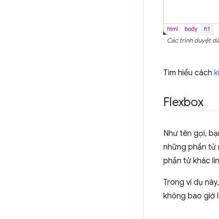
Các trình duyệt d
Tìm hiểu cách
k
Flexbox
Như tên gọi, b
những phần tử n
phần tử khác li
Trong ví dụ này
không bao giờ l