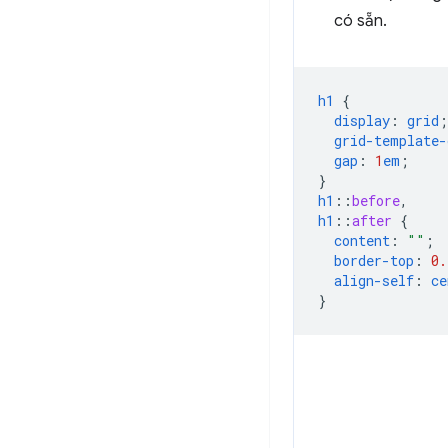
có sẵn.
h1
{
display
:
grid
;
grid-template-
gap
:
1
em
;
}
h1
::
before
,
h1
::
after
{
content
:
""
;
border-top
:
0.
align-self
:
ce
}