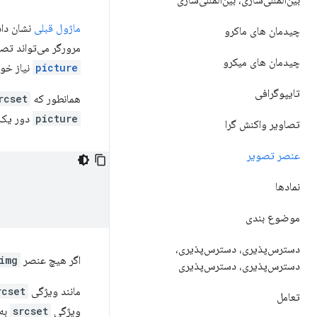
بین‌المللی‌سازی، بین‌المللی‌سازی
ماژول قبلی
نشان دا
چیدمان های ماکرو
مرورگر می‌تواند تصم
چیدمان های میکرو
picture
نیاز خو
تایپوگرافی
همانطور که
rcset
picture
دور یک
تصاویر واکنش گرا
عنصر تصویر
نمادها
موضوع بندی
دسترس‌پذیری، دسترس‌پذیری،
اگر هیچ عنصر
img
دسترس‌پذیری، دسترس‌پذیری
مانند ویژگی
rcset
تعامل
ویژگی
srcset
به 