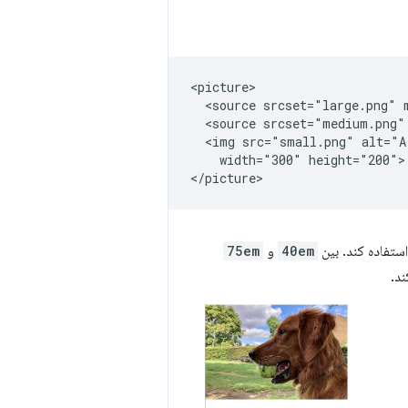
<picture>

  <source srcset="large.png" 
  <source srcset="medium.png"
  <img src="small.png" alt="A
    width="300" height="200">

استفاده کند. بین
40em
و
75em
د.