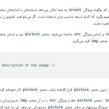
د که چگونه ویژگی
srcset
به شما امکان می‌دهد نسخه‌های با اندازه‌های مخ
یم بگیرد که کدام نسخه مناسب برای استفاده است. اگر می‌خواهید تصویر را ب
اهید داشت.
s
بر اساس ویژگی
src
ساخته می‌شود، عنصر
picture
نیز بر اساس عنص
 عنصر
img
قرار می‌گیرد.
 description of the image.">

درون عنصر
picture
قرار نگرفته باشد، عنصر
picture
کار نخواهد کرد.
s
، عنصر
picture
مقدار ویژگی
src
را در آن عنصر
img
به‌روزرسانی م
مرورگر پیشنهاد می‌دهد، عنصر
picture
دستوراتی می‌دهد. این به شما کنت