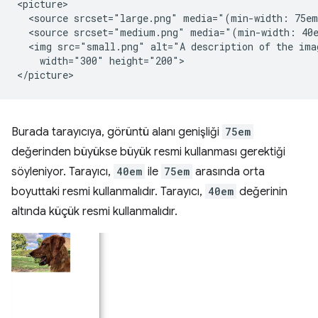
<picture>

  <source srcset="large.png" media="(min-width: 75em
  <source srcset="medium.png" media="(min-width: 40e
  <img src="small.png" alt="A description of the imag
    width="300" height="200">

Burada tarayıcıya, görüntü alanı genişliği
75em
değerinden büyükse büyük resmi kullanması gerektiği
söyleniyor. Tarayıcı,
40em
ile
75em
arasında orta
boyuttaki resmi kullanmalıdır. Tarayıcı,
40em
değerinin
altında küçük resmi kullanmalıdır.