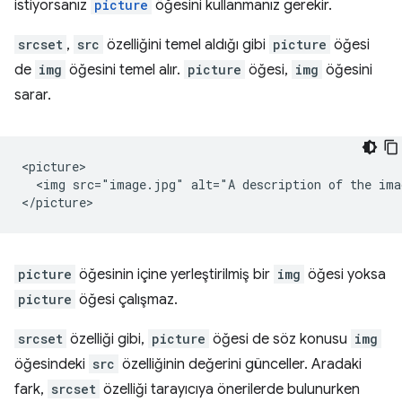
istiyorsanız
picture
öğesini kullanmanız gerekir.
srcset
,
src
özelliğini temel aldığı gibi
picture
öğesi
de
img
öğesini temel alır.
picture
öğesi,
img
öğesini
sarar.
<picture>

  <img src="image.jpg" alt="A description of the imag
picture
öğesinin içine yerleştirilmiş bir
img
öğesi yoksa
picture
öğesi çalışmaz.
srcset
özelliği gibi,
picture
öğesi de söz konusu
img
öğesindeki
src
özelliğinin değerini günceller. Aradaki
fark,
srcset
özelliği tarayıcıya önerilerde bulunurken