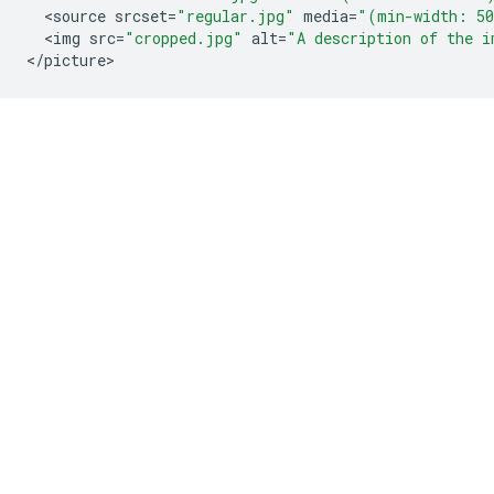
<
source
srcset
=
"regular.jpg"
media
=
"(min-width: 5
<
img
src
=
"cropped.jpg"
alt
=
"A description of the i
<
/
picture