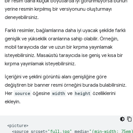
bir resim daha küçük boyutlarda iyi görünmüyorsa bunun
yerine resmin kırpılmış bir versiyonunu oluşturmayı
deneyebilirsiniz.
Farklı resimler, bağlamlarına daha iyi uyacak şekilde farklı
genişlik ve yükseklik oranlarına sahip olabilir. Örneğin,
mobil tarayıcıda dar ve uzun bir kırpma yayınlamak
isteyebilirsiniz. Masaüstü tarayıcıda ise geniş ve kısa bir
kırpma yayınlamak isteyebilirsiniz.
İçeriğini ve şeklini görüntü alanı genişliğine göre
değiştiren bir banner resmi örneğini burada bulabilirsiniz.
Her
source
öğesine
width
ve
height
özelliklerini
ekleyin.
<
picture
<
source
srcset
=
"full.jpg"
media
=
"(min-width: 75em