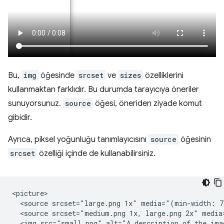
Bu,
img
öğesinde
srcset
ve
sizes
özelliklerini
kullanmaktan farklıdır. Bu durumda tarayıcıya öneriler
sunuyorsunuz.
source
öğesi, öneriden ziyade komut
gibidir.
Ayrıca, piksel yoğunluğu tanımlayıcısını
source
öğesinin
srcset
özelliği içinde de kullanabilirsiniz.
<picture>

  <source srcset="large.png 1x" media="(min-width: 7
  <source srcset="medium.png 1x, large.png 2x" media
  <img src="small.png" alt="A description of the ima