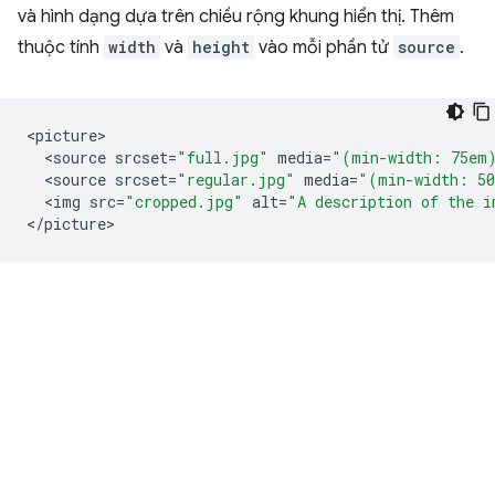
và hình dạng dựa trên chiều rộng khung hiển thị. Thêm
thuộc tính
width
và
height
vào mỗi phần tử
source
.
<
picture
<
source
srcset
=
"full.jpg"
media
=
"(min-width: 75em
<
source
srcset
=
"regular.jpg"
media
=
"(min-width: 5
<
img
src
=
"cropped.jpg"
alt
=
"A description of the i
<
/
picture