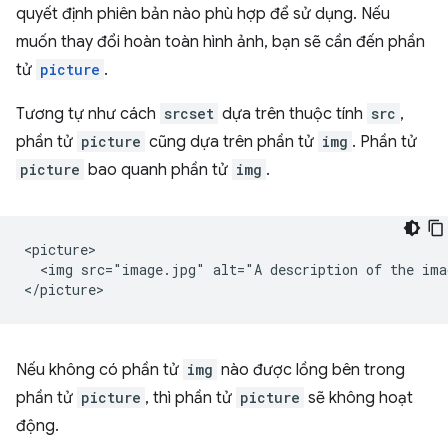
quyết định phiên bản nào phù hợp để sử dụng. Nếu
muốn thay đổi hoàn toàn hình ảnh, bạn sẽ cần đến phần
tử
picture
.
Tương tự như cách
srcset
dựa trên thuộc tính
src
,
phần tử
picture
cũng dựa trên phần tử
img
. Phần tử
picture
bao quanh phần tử
img
.
<picture>

  <img src="image.jpg" alt="A description of the imag
Nếu không có phần tử
img
nào được lồng bên trong
phần tử
picture
, thì phần tử
picture
sẽ không hoạt
động.