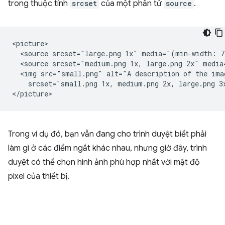
trong thuộc tính
srcset
của một phần tử
source
.
<picture>

  <source srcset="large.png 1x" media="(min-width: 7
  <source srcset="medium.png 1x, large.png 2x" media
  <img src="small.png" alt="A description of the ima
    srcset="small.png 1x, medium.png 2x, large.png 3x
Trong ví dụ đó, bạn vẫn đang cho trình duyệt biết phải
làm gì ở các điểm ngắt khác nhau, nhưng giờ đây, trình
duyệt có thể chọn hình ảnh phù hợp nhất với mật độ
pixel của thiết bị.