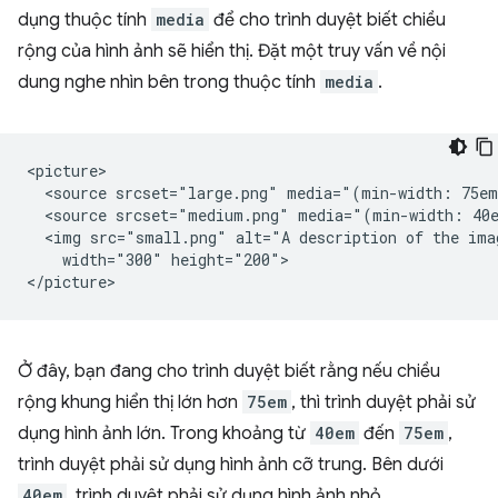
dụng thuộc tính
media
để cho trình duyệt biết chiều
rộng của hình ảnh sẽ hiển thị. Đặt một truy vấn về nội
dung nghe nhìn bên trong thuộc tính
media
.
<picture>

  <source srcset="large.png" media="(min-width: 75em
  <source srcset="medium.png" media="(min-width: 40e
  <img src="small.png" alt="A description of the imag
    width="300" height="200">

Ở đây, bạn đang cho trình duyệt biết rằng nếu chiều
rộng khung hiển thị lớn hơn
75em
, thì trình duyệt phải sử
dụng hình ảnh lớn. Trong khoảng từ
40em
đến
75em
,
trình duyệt phải sử dụng hình ảnh cỡ trung. Bên dưới
40em
, trình duyệt phải sử dụng hình ảnh nhỏ.