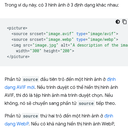
Trong ví dụ này, có 3 hình ảnh ở 3 định dạng khác nhau:
<
picture
<
source
srcset
=
"image.avif"
type
=
"image/avif"
<
source
srcset
=
"image.webp"
type
=
"image/webp"
<
img
src
=
"image.jpg"
alt
=
"A description of the ima
width
=
"300"
height
=
"200"
>

<
/
picture
Phần tử
source
đầu tiên trỏ đến một hình ảnh ở
định
dạng AVIF mới
. Nếu trình duyệt có thể hiển thị hình ảnh
AVIF, thì đó là tệp hình ảnh mà trình duyệt chọn. Nếu
không, nó sẽ chuyển sang phần tử
source
tiếp theo.
Phần tử
source
thứ hai trỏ đến một hình ảnh ở
định
dạng WebP
. Nếu có khả năng hiển thị hình ảnh WebP,