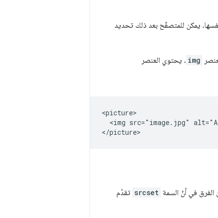
سها. يمكن للمتصفّح بعد ذلك تحديد
عنصر
img
. يحتوي العنصر
<picture>

  <img src="image.jpg" alt="A
 الفرق في أنّ السمة
srcset
تقدّم