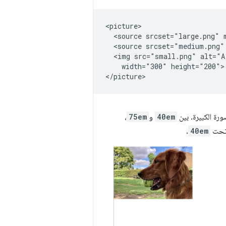
<picture>

  <source srcset="large.png" 
  <source srcset="medium.png"
  <img src="small.png" alt="A
    width="300" height="200">

رة الكبيرة. بين
40em
و
75em
،
 تحت
40em
.