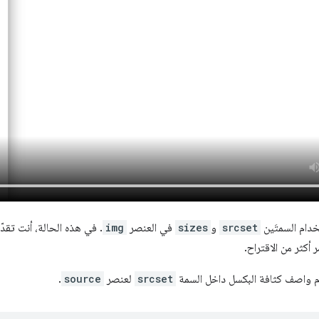
دام السمتَين
srcset
و
sizes
في العنصر
img
. في هذه الحالة، أنت تقدّ
 أكثر من الاقتراح.
م واصف كثافة البكسل داخل السمة
srcset
لعنصر
source
.