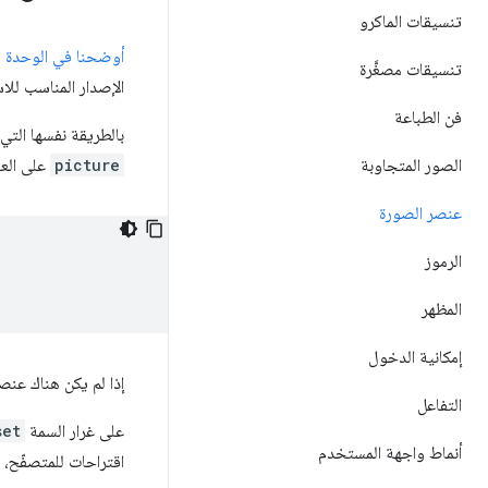
تنسيقات الماكرو
أوضحنا في الوحدة ا
تنسيقات مصغَّرة
الإصدار المناسب للا
فن الطباعة
بالطريقة نفسها التي
الصور المتجاوبة
picture
على الع
عنصر الصورة
الرموز
المظهر
إمكانية الدخول
إذا لم يكن هناك عنص
التفاعل
على غرار السمة
set
أنماط واجهة المستخدم
اقتراحات للمتصفّح، ب