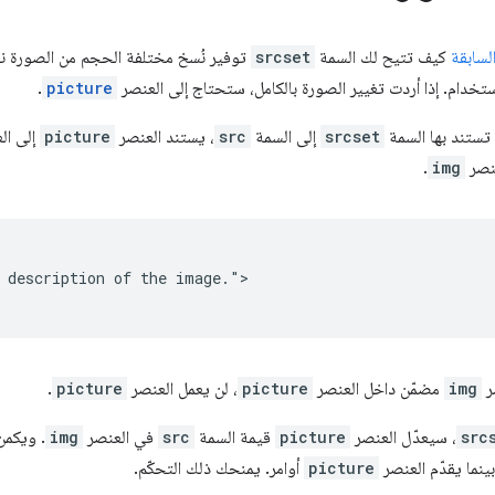
لسابقة
كيف تتيح لك السمة
srcset
توفير نُسخ مختلفة الحجم من الصورة نف
ستخدام. إذا أردت تغيير الصورة بالكامل، ستحتاج إلى العنصر
picture
.
 تستند بها السمة
srcset
إلى السمة
src
، يستند العنصر
picture
إلى ال
نصر
img
.
 description of the image.">

ر
img
مضمّن داخل العنصر
picture
، لن يعمل العنصر
picture
.
src
، سيعدّل العنصر
picture
قيمة السمة
src
في العنصر
img
. ويكمن
ينما يقدّم العنصر
picture
أوامر. يمنحك ذلك التحكّم.