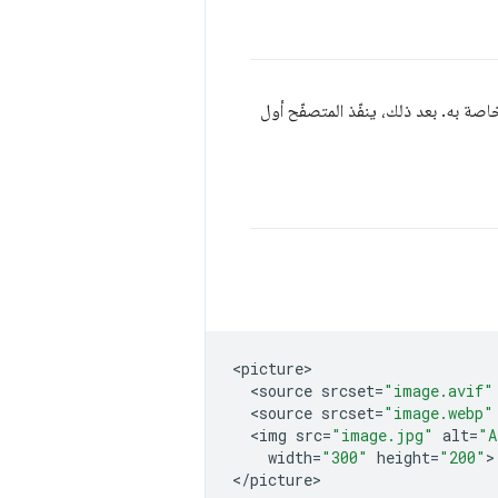
اصة به. بعد ذلك، ينفّذ المتصفّح أول
<
picture
<
source
srcset
=
"image.avif"
<
source
srcset
=
"image.webp"
<
img
src
=
"image.jpg"
alt
=
"A
width
=
"300"
height
=
"200"
>

<
/
picture