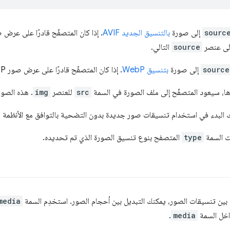
sourc
إلى صورة
بالتنسيق الجديد AVIF
إلى عنصر
source
التالي.
source
إلى صورة
بتنسيق WebP
. إذا كان المتصفّح قادرًا على عرض صور WebP، سيستخدم ملف الصورة هذا.
ا، سيعود المتصفّح إلى ملف الصورة في السمة
src
للعنصر
img
. هذه الصورة 
ك البدء في استخدام تنسيقات صور جديدة بدون التضحية بالتوافق مع الأنظمة ا
رت السمة
type
المتصفح بنوع تنسيق الصورة الذي تم تحديده.
ل بين تنسيقات الصور، يمكنك التبديل بين أحجام الصور. استخدِم السمة
media
خل السمة
media
.