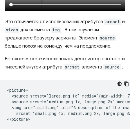
Это отличается от использования атрибутов
srcset
и
sizes
для элемента
img
. В том случае вы
предлагаете браузеру варианты. Элемент
source
больше похож на команду, чем на предложение.
Вы также можете использовать дескриптор плотности
пикселей внутри атрибута
srcset
элемента
source
.
<picture>

  <source srcset="large.png 1x" media="(min-width: 7
  <source srcset="medium.png 1x, large.png 2x" media
  <img src="small.png" alt="A description of the ima
    srcset="small.png 1x, medium.png 2x, large.png 3x