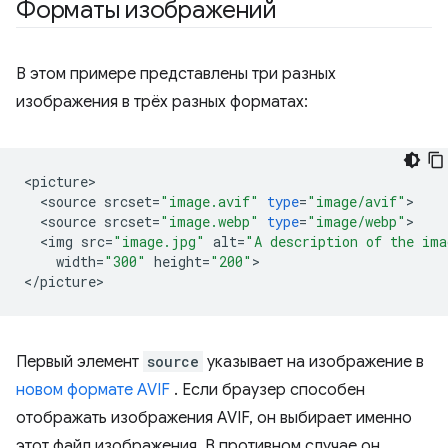
Форматы изображений
В этом примере представлены три разных
изображения в трёх разных форматах:
<
picture
<
source
srcset
=
"image.avif"
type
=
"image/avif"
<
source
srcset
=
"image.webp"
type
=
"image/webp"
<
img
src
=
"image.jpg"
alt
=
"A description of the ima
width
=
"300"
height
=
"200"
>

<
/
picture
Первый элемент
source
указывает на изображение в
новом формате AVIF
. Если браузер способен
отображать изображения AVIF, он выбирает именно
этот файл изображения. В противном случае он