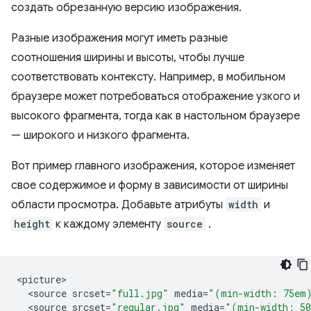
создать обрезанную версию изображения.
Разные изображения могут иметь разные
соотношения ширины и высоты, чтобы лучше
соответствовать контексту. Например, в мобильном
браузере может потребоваться отображение узкого и
высокого фрагмента, тогда как в настольном браузере
— широкого и низкого фрагмента.
Вот пример главного изображения, которое изменяет
свое содержимое и форму в зависимости от ширины
области просмотра. Добавьте атрибуты
width
и
height
к каждому элементу
source
.
<
picture
<
source
srcset
=
"full.jpg"
media
=
"(min-width: 75em
<
source
srcset
=
"regular.jpg"
media
=
"(min-width: 5