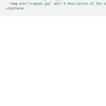
<
img
src
=
"cropped.jpg"
alt
=
"A description of the i
<
/
picture