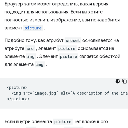
Браузер затем может определить, какая версия
подходит для использования. Если вы хотите
полностью изменить изображение, вам понадобится
элемент
picture
.
Подобно тому, как атрибут
srcset
основывается на
атрибуте
src
, элемент
picture
основывается на
элементе
img
. Элемент
picture
является оберткой
для элемента
img
.
<picture>

  <img src="image.jpg" alt="A description of the imag
Если внутри элемента
picture
нет вложенного