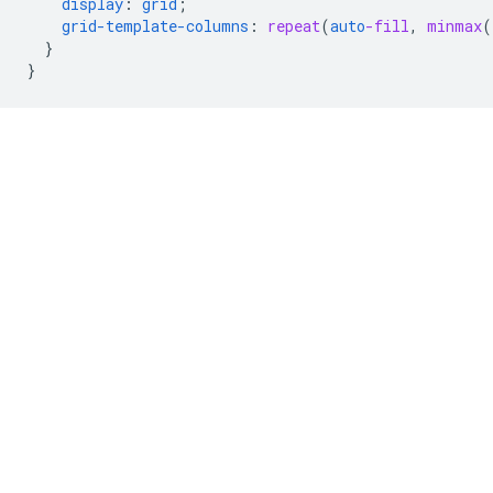
display
:
grid
;
grid-template-columns
:
repeat
(
auto
-fill
,
minmax
(
}
}