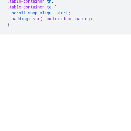
.
table-container
th
,
.
table-container
td
{
scroll-snap-align
:
start
;
padding
:
var
(
--metric-box-spacing
);
}