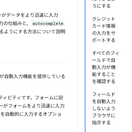
うにする
ーがデータをより迅速に入力
クレジット
力の仕組みと、
autocomplete
カード情報
るようにする方法について説明
の入力をサ
ポートする
すべてのフィ
ールドで自
動入力が機
能すること
が自動入力機能を提供している
を確認する
フィールド
ティビティです。フォームに記
を自動入力
ーがフォームをより迅速に入力
しないよう
ドを自動的に入力するオプショ
ブラウザに
指示する