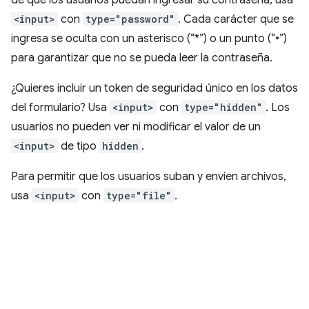
de que los usuarios puedan ingresar su contraseña, usa
<input>
con
type="password"
. Cada carácter que se
ingresa se oculta con un asterisco (“*”) o un punto (“•”)
para garantizar que no se pueda leer la contraseña.
¿Quieres incluir un token de seguridad único en los datos
del formulario? Usa
<input>
con
type="hidden"
. Los
usuarios no pueden ver ni modificar el valor de un
<input>
de tipo
hidden
.
Para permitir que los usuarios suban y envíen archivos,
usa
<input>
con
type="file"
.