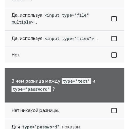
Да, используя
<input type="file"
multiple>
.
Да, используя
<input type="files">
.
Нет.
В чем разница между
type="text"
и
type="password"
?
Нет никакой разницы.
Для
type="password"
показан