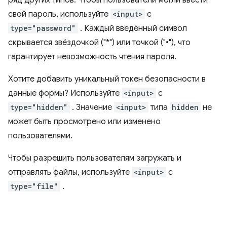
ряд других типов. Чтобы пользователи могли ввести
свой пароль, используйте
<input>
с
type="password"
. Каждый введённый символ
скрывается звёздочкой ("*") или точкой ("•"), что
гарантирует невозможность чтения пароля.
Хотите добавить уникальный токен безопасности в
данные формы? Используйте
<input>
с
type="hidden"
. Значение
<input>
типа
hidden
не
может быть просмотрено или изменено
пользователями.
Чтобы разрешить пользователям загружать и
отправлять файлы, используйте
<input>
с
type="file"
.