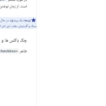
است. از زمان نوشتن 
توجه:
یک پیشنهاد در حال ا
سبک و گسترش دهند. این امر استا
چک باکس ها و د
ظاهر
<input type="checkbox">