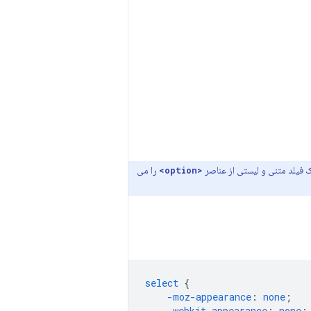
یک فیلد متنی و لیستی از عناصر
را می
<option>
select
{
-moz-
appearance
:
none
;
-webkit-
appearance
:
none
;