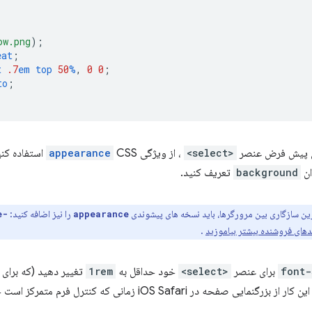
ow.png
);
eat
;
t
.7
em
top
50
%
,
0
0
;
to
;
ی پیش فرض عنصر
<select>
، از ویژگی
appearance
CSS استفاده 
ان
background
تعریف کنید.
رین سازگاری بین مرورگرها، باید نسخه های پیشوندی
را نیز اضافه کنید:
-moz-appearance
appearance
دهای فروشنده بیشتر بیاموزید
.
font-
برای عنصر
<select>
خود حداقل به
1rem
حه در iOS Safari زمانی که کنترل فرم متمرکز است جلوگیری می کند.