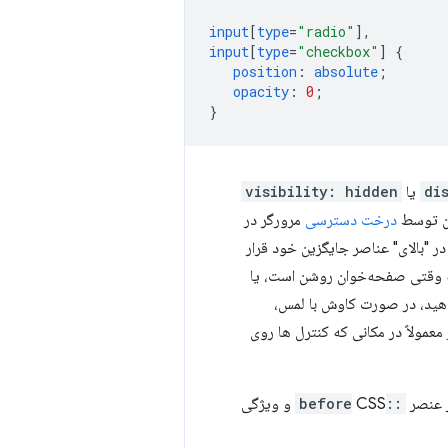
input
[
type
=
"radio"
],
input
[
type
=
"checkbox"
]
{
position
:
absolute
;
opacity
:
0
;
}
di
یا
visibility: hidden
ان توسط
درخت دسترسی
مرورگر در
ر "بالای" عناصر جایگزین خود قرار
 که وقتی صفحه‌خوان روشن است، یا
 دهید، در صورت کاوش با لمس،
مولاً در مکانی که کنترل ها روی
ز عنصر
::before
CSS و ویژگی