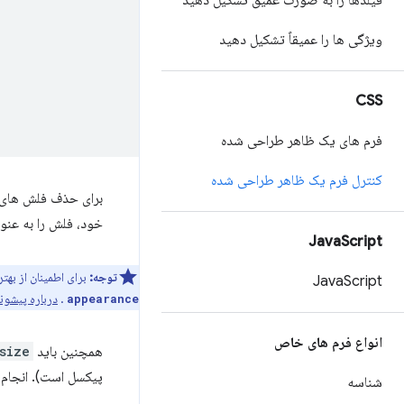
فیلدها را به صورت عمیق تشکیل دهید
ویژگی ها را عمیقاً تشکیل دهید
CSS
فرم های یک ظاهر طراحی شده
کنترل فرم یک ظاهر طراحی شده
برای حذف فلش ها
خود، فلش را به عنو
Java
Script
توجه:
برای اطمینان از بهت
Java
Script
.
درباره پیشون
appearance
انواع فرم های خاص
همچنین باید
size
پیکسل است). انجام این کار از بزرگنمایی صف
شناسه