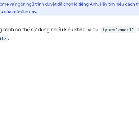
me và ngôn ngữ trình duyệt đã chọn là tiếng Anh. Hãy tìm hiểu cách
t
au của mô-đun này.
g mình có thể sử dụng nhiều kiểu khác, ví dụ:
type="email"
.
ut>
.