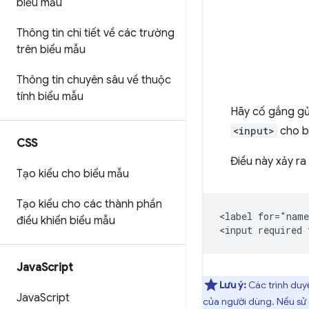
biểu mẫu
Thông tin chi tiết về các trường
trên biểu mẫu
Thông tin chuyên sâu về thuộc
tính biểu mẫu
Hãy cố gắng gửi
<input>
cho b
CSS
Điều này xảy ra
Tạo kiểu cho biểu mẫu
Tạo kiểu cho các thành phần
<label for="name
điều khiển biểu mẫu
Java
Script
Lưu ý:
Các trình duy
Java
Script
của người dùng. Nếu sử d