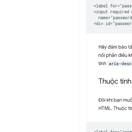
<label for="pass
<input required 
  name="password
Hãy đảm bảo tất
nối phần điều k
tính
aria-desc
Thuộc tín
Đôi khi bạn muố
HTML. Thuộc tí
<label for="anim