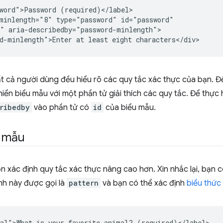
word">Password (required)</label>

minlength="8" type="password" id="password"

" aria-describedby="password-minlength">

 cả người dùng đều hiểu rõ các quy tắc xác thực của bạn. Để
hiển biểu mẫu với một phần tử giải thích các quy tắc. Để thực 
ribedby
vào phần tử có
id
của biểu mẫu.
h mẫu
n xác định quy tắc xác thực nâng cao hơn. Xin nhắc lại, bạn 
nh này được gọi là
pattern
và bạn có thể xác định
biểu thức
al">What is your favorite animal? (required)</label>
