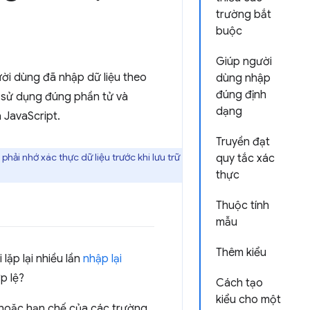
trường bắt
buộc
Giúp người
ười dùng đã nhập dữ liệu theo
dùng nhập
đúng định
h sử dụng đúng phần tử và
dạng
 JavaScript.
Truyền đạt
hải nhớ xác thực dữ liệu trước khi lưu trữ
quy tắc xác
thực
Thuộc tính
mẫu
Thêm kiểu
lặp lại nhiều lần
nhập lại
p lệ?
Cách tạo
kiểu cho một
, hoặc hạn chế của các trường