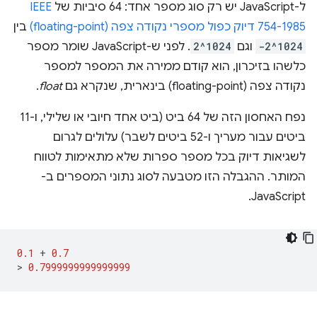
ל-JavaScript יש רק סוג מספר אחד: 64 סיביות של
IEEE
754-1985 דיוק כפול מספרי נקודה צפה (floating-point)
בין
-2^1024
וגם
2^1024
. לפני ש-JavaScript שומר מספר
כלשהו בזיכרון, הוא קודם ממירה את המספר למספר
נקודה צפה (floating-point) בינארית, שנקרא גם
float
.
נפח האחסון הזה של 64 ביט (ביט אחד חיובי או שלילי, ו-11
ביטים עבור מעריך ו-52 ביטים לשבר) עלולים לגרום
לשגיאות דיוק בכל מספר ספרות שלא מתאימות לטווח
המותר. ההגבלה הזו מטבעה לסוג נתוני המספרים ב-
JavaScript.
0.1
+
0.7
>
0.7999999999999999