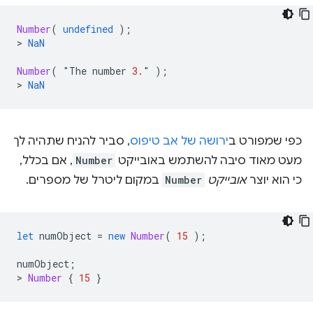
Number
(
undefined
);
>
NaN
Number
(
"
The
number
3.
"
);
>
NaN
כפי שמפורט ב
ירושה של אב טיפוס
, סביר להניח שתהיה לך
מעט מאוד סיבה להשתמש באובייקט
Number
, אם בכלל,
כי הוא יוצר
אובייקט
Number
במקום ליטרל של מספרים.
let
numObject
=
new
Number
(
15
);
numObject
;
>
Number
{
15
}