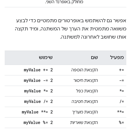
מחולק באופרנד השני.
אפשר גם להשתמש באופרטורים מתמטיים כדי לבצע
משוואה מתמטית את הערך של המשתנה, ומיד תקצה
אותו שחושב לאחרונה למשתנה.
מפעיל
שם
שימוש
my
Value += 2
+=
הקצאת הוספה
my
Value -= 2
-=
הקצאת חיסור
my
Value *= 2
*=
הקצאת כפל
my
Value
/
= 2
/
=
הקצאת חטיבה
my
Value **= 2
**=
הקצאת מעריך
my
Value %= 2
%=
הקצאת שאריות