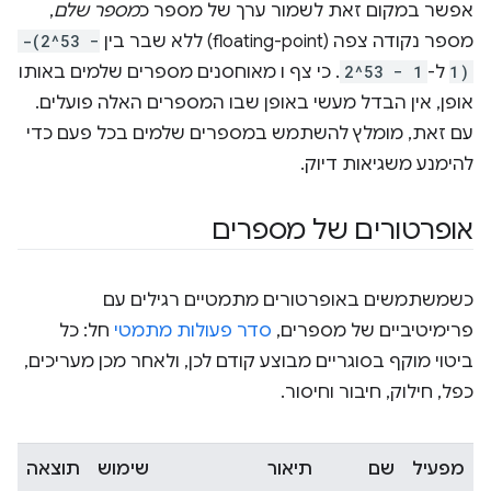
אפשר במקום זאת לשמור ערך של מספר כ
מספר שלם
,
מספר נקודה צפה (floating-point) ללא שבר בין
-(2^53 −
1)
ל-
2^53 − 1
. כי צף ו מאוחסנים מספרים שלמים באותו
אופן, אין הבדל מעשי באופן שבו המספרים האלה פועלים.
עם זאת, מומלץ להשתמש במספרים שלמים בכל פעם כדי
להימנע משגיאות דיוק.
אופרטורים של מספרים
כשמשתמשים באופרטורים מתמטיים רגילים עם
פרימיטיביים של מספרים,
סדר פעולות מתמטי
חל: כל
ביטוי מוקף בסוגריים מבוצע קודם לכן, ולאחר מכן מעריכים,
כפל, חילוק, חיבור וחיסור.
מפעיל
שם
תיאור
שימוש
תוצאה