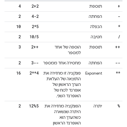
4
2+2
+
תוספת
2
4-2
-
הפחתה
10
2*5
*
הכפלה
2
10
/
5
/
חטיבה
3
2++
++
תוספת
הוספה של אחד
למספר
2
3--
--
הפחתה
מחסירה אחד ממספר
16
2**4
**
Exponent
פונקציה זו מחזירה את
התוצאה של העלאת
הערך הראשון של
אופרנד לכוח של
האופרנד השני.
2
12%5
%
יתרה
הפונקציה מחזירה את
היתרה שנשארה
כשהערך הוא
האופרנד הראשון