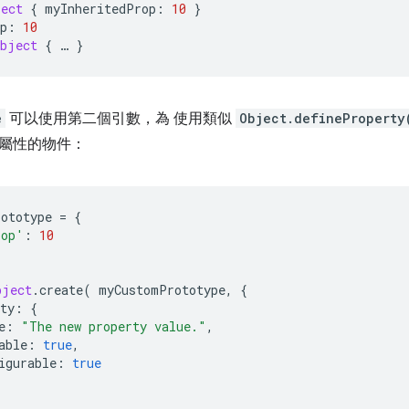
ect
{
 myInheritedProp
:
10
}
p
:
10
bject
{
…
}
e
可以使用第二個引數，為 使用類似
Object.defineProperty
屬性的物件：
ototype 
=
{
rop'
:
10
bject
.
create
(
 myCustomPrototype
,
{
ty
:
{
e
:
"The new property value."
,
able
:
true
,
igurable
:
true