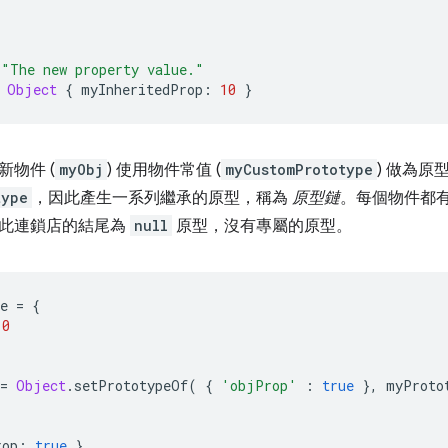
"The new property value."
Object
{
 myInheritedProp
:
10
}
物件 (
myObj
) 使用物件常值 (
myCustomPrototype
) 做為
type
，因此產生一系列繼承的原型，稱為
原型鏈
。每個物件都有
此連鎖店的結尾為
null
原型，沒有專屬的原型。
e 
=
{
10
=
Object
.
setPrototypeOf
(
{
'objProp'
:
true
},
 myProto
rop
:
true
}