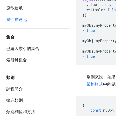
  value
:
true
,
原型繼承
  writable
:
fals
});
屬性描述元
myObj
.
myPropert
>
true
集合
myObj
.
myPropert
已編入索引的集合
myObj
.
myPropert
>
true
索引鍵集合
舉例來說，如
類別
嚴格模式
中的錯
課程簡介
擴充類別
{
const
 myObj
類別欄位和方法