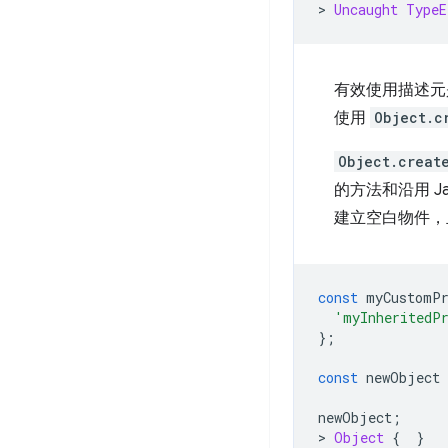
>
Uncaught
TypeE
有效使用描述元
使用
Object.c
Object.creat
的方法和沿用 Jav
建立空白物件，
const
 myCustomPr
'myInheritedP
};
const
 newObject 
newObject
;
>
Object
{
}