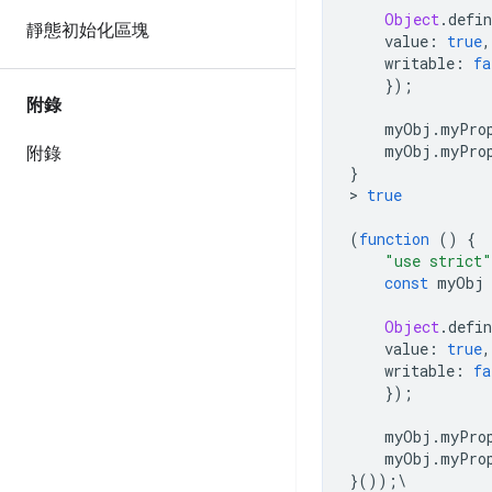
Object
.
defi
靜態初始化區塊
    value
:
true
,
    writable
:
fa
});
附錄
    myObj
.
myPro
    myObj
.
myPro
附錄
}
>
true
(
function
()
{
"use strict"
const
 myObj
Object
.
defi
    value
:
true
,
    writable
:
fa
});
    myObj
.
myPro
    myObj
.
myPro
}());\