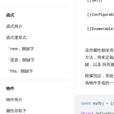
[[Set]]
[[Configurab
函式
函式簡介
[[Enumerable
函式運算式
「new」關鍵字
這些屬性都使
方法，用來定義
「退貨」關鍵字
鍵，以及 與所
「this」關鍵字
根據預設，系
為物件常值的一
物件
物件簡介
const
 myObj 
=
{
屬性存取子
Object
.
definePr