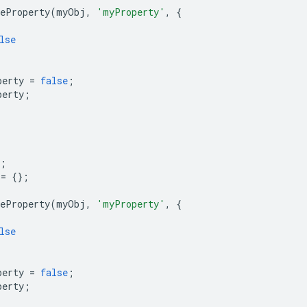
neProperty
(
myObj
,
'myProperty'
,
{
lse
perty 
=
false
;
perty
;
;
 
=
{};
neProperty
(
myObj
,
'myProperty'
,
{
lse
perty 
=
false
;
perty
;