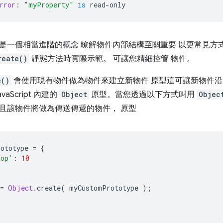
rror
:
"myProperty"
is
 read
-
only
是一個相當進階的概念 瞭解物件內部結構至關重要 以更常見方
reate()
靜態方法時實際示範。 可讓您精細控管 物件。
e()
會使用現有物件做為物件來建立新物件 原型這可讓新物件沿
aScript 內建的
Object
原型。當您透過以下方式叫用
Objec
且該物件將做為傳送傳遞的物件， 原型
ototype 
=
{
rop'
:
10
=
Object
.
create
(
 myCustomPrototype 
);