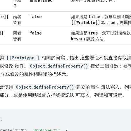
undefined
存取
屬性的
setter
函式，在 。
子
le]]
false
false
兩者
如果這是
，就無法刪除屬
[[Writable]]
true
皆有
為
，則屬性
]]
false
true
兩者
如果這是
，您可以對屬性
keys(
)
皆有
靜態 方法。
用與
[[Prototype]]
相同的簡寫，指出 這些屬性不供直接存取
或修改 物件。
Object.defineProperty()
接受三個引數：要執
建立或修改的屬性相關聯的描述元。
統會使用
Object.defineProperty()
建立的屬性 無法寫入、列
部分，或是使用點號或方括號標記法 可寫入、列舉和可設定。
};
operty
(
myObj
,
'myProperty'
,
{