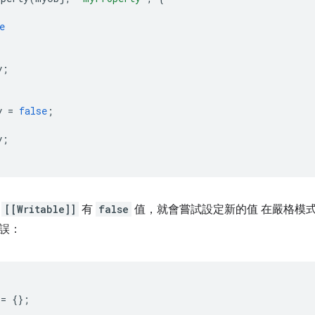
e
y
;
y 
=
false
;
y
;
果
[[Writable]]
有
false
值，就會嘗試設定新的值 在嚴格模
誤：
 
=
{};