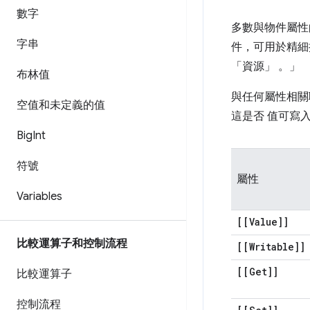
數字
多數與物件屬性
字串
件，可用於精細
「資源」 。」
布林值
與任何屬性相關
空值和未定義的值
這是否 值可寫
Big
Int
符號
屬性
Variables
[[Value]]
比較運算子和控制流程
[[Writable]]
[[Get]]
比較運算子
控制流程