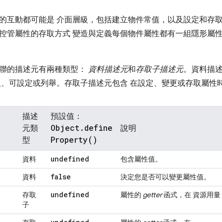
的互動都可能是 介面層級，包括建立物件常值，以及設定和存取
控管屬性的存取方式 變造與定義每個物件屬性都有一組隱形屬性
聯的描述元有兩種類型：
資料描述元
和
存取子描述元
。資料描述
入、可設定或列舉。存取子描述元包含 在設定、變更或存取屬性
描述
預設值：
Object
.
define
元類
說明
Property(
)
型
undefined
資料
包含屬性值。
false
資料
決定您是否可以變更屬性值。
undefined
存取
屬性的
getter
函式，在 資源用量
子