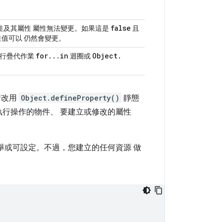
false
性及其屬性 屬性無法變更。如果這是
且
值可以 仍然會變更。
for
.
.
.
in
Object
.
執行疊代作業
迴圈或
請改用
Object.defineProperty()
靜態
行操作的物件、 要建立或修改的屬性
舉或可設定。不過，您建立的任何資源 做