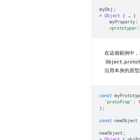
myObj
;
>
Object
{
…
}
    myProperty
:
<prototype>
:
在這個範例中，新
Object.proto
沿用本身的原型
const
 myPrototyp
'protoProp'
:
};
const
 newObject 
newObject
;
>
Object
{
 objP