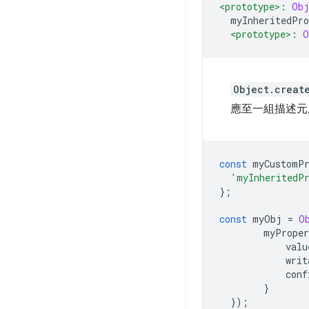
<prototype>
:
Obj
  myInheritedPro
<prototype>
:
O
Object.creat
應至一組描述元
const
 myCustomPr
'myInheritedP
};
const
 myObj 
=
O
        myProper
            valu
            writ
            conf
}
});