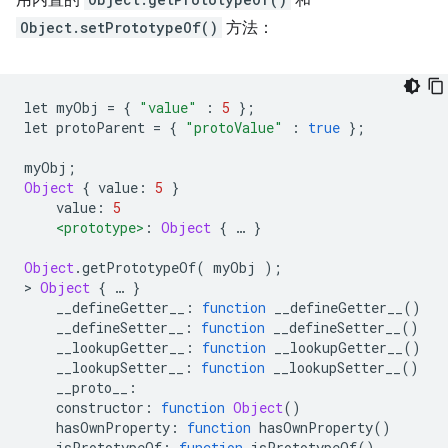
用内置的
和
Object.setPrototypeOf()
方法：
let myObj 
=
{
"value"
:
5
};
let protoParent 
=
{
"protoValue"
:
true
};
myObj
;
Object
{
 value
:
5
}
    value
:
5
<prototype>
:
Object
{
…
}
Object
.
getPrototypeOf
(
 myObj 
);
>
Object
{
…
}
    __defineGetter__
:
function
 __defineGetter__
()
    __defineSetter__
:
function
 __defineSetter__
()
    __lookupGetter__
:
function
 __lookupGetter__
()
    __lookupSetter__
:
function
 __lookupSetter__
()
    __proto__
:
    constructor
:
function
Object
()
    hasOwnProperty
:
function
 hasOwnProperty
()
    isPrototypeOf
:
function
 isPrototypeOf
()