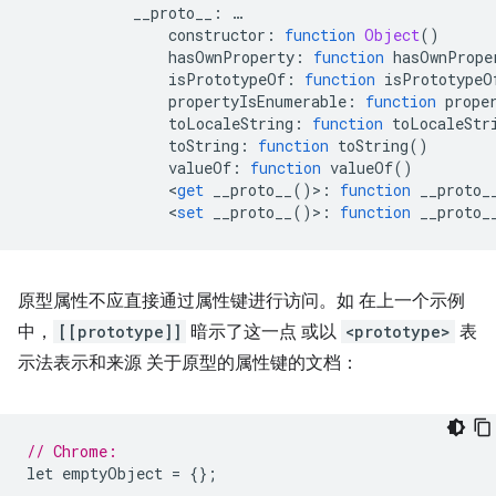
            __proto__
:
…
                constructor
:
function
Object
()
                hasOwnProperty
:
function
 hasOwnPrope
                isPrototypeOf
:
function
 isPrototypeO
                propertyIsEnumerable
:
function
 prope
                toLocaleString
:
function
 toLocaleStr
                toString
:
function
 toString
()
                valueOf
:
function
 valueOf
()
<
get
 __proto__
()>:
function
 __proto_
<
set
 __proto__
()>:
function
 __proto_
原型属性不应直接通过属性键进行访问。如 在上一个示例
中，
[[prototype]]
暗示了这一点 或以
<prototype>
表
示法表示和来源 关于原型的属性键的文档：
// Chrome:
let emptyObject 
=
{};