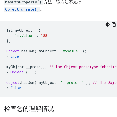
hasOwnProperty()
方法，该方法不支持
Object.create()
。
let myObject 
=
{
'myValue'
:
100
};
Object
.
hasOwn
(
 myObject
,
'myValue'
);
>
true
myObject
.
__proto__
;
// The Object prototype inherite
>
Object
{
…
}
Object
.
hasOwn
(
 myObject
,
'__proto__'
);
// The Obje
>
false
检查您的理解情况