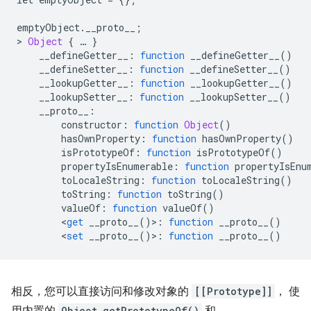
emptyObject
.
__proto__
;
>
Object
{
…
}
    __defineGetter__
:
function
 __defineGetter__
()
    __defineSetter__
:
function
 __defineSetter__
()
    __lookupGetter__
:
function
 __lookupGetter__
()
    __lookupSetter__
:
function
 __lookupSetter__
()
    __proto__
:
        constructor
:
function
Object
()
        hasOwnProperty
:
function
 hasOwnProperty
()
        isPrototypeOf
:
function
 isPrototypeOf
()
        propertyIsEnumerable
:
function
 propertyIsEnu
        toLocaleString
:
function
 toLocaleString
()
        toString
:
function
 toString
()
        valueOf
:
function
 valueOf
()
<
get
 __proto__
()>:
function
 __proto__
()
<
set
 __proto__
()>:
function
 __proto__
()
相反，您可以直接访问和修改对象的
[[Prototype]]
， 使
Object.getPrototypeOf()