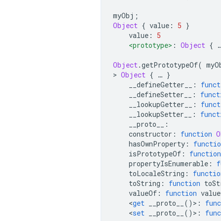
myObj
;
Object
{
 value
:
5
}
    value
:
5
<prototype>
:
Object
{
Object
.
getPrototypeOf
(
 myO
>
Object
{
…
}
    __defineGetter__
:
funct
    __defineSetter__
:
funct
    __lookupGetter__
:
funct
    __lookupSetter__
:
funct
    __proto__
:
    constructor
:
function
O
    hasOwnProperty
:
functio
    isPrototypeOf
:
function
    propertyIsEnumerable
:
f
    toLocaleString
:
functio
    toString
:
function
 toSt
    valueOf
:
function
 value
<
get
 __proto__
()>:
func
<
set
 __proto__
()>:
func