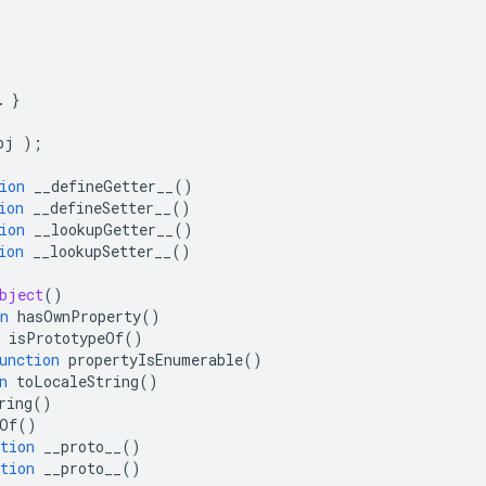
…
}
bj 
);
ion
 __defineGetter__
()
ion
 __defineSetter__
()
ion
 __lookupGetter__
()
ion
 __lookupSetter__
()
bject
()
n
 hasOwnProperty
()
 isPrototypeOf
()
unction
 propertyIsEnumerable
()
n
 toLocaleString
()
ring
()
Of
()
tion
 __proto__
()
tion
 __proto__
()