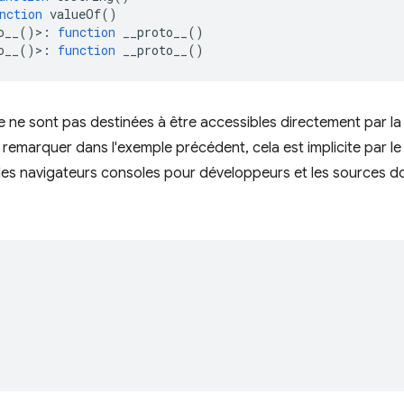
nction
 valueOf
()
o__
()>:
function
 __proto__
()
o__
()>:
function
 __proto__
()
 ne sont pas destinées à être accessibles directement par la 
emarquer dans l'exemple précédent, cela est implicite par l
 les navigateurs consoles pour développeurs et les sources d