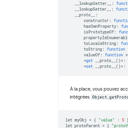
    __lookupGetter__
:
funct
    __lookupSetter__
:
funct
    __proto__
:
        constructor
:
functi
        hasOwnProperty
:
fun
        isPrototypeOf
:
func
        propertyIsEnumerabl
        toLocaleString
:
fun
        toString
:
function
 
        valueOf
:
function
 v
<
get
 __proto__
()>:
<
set
 __proto__
()>:
À la place, vous pouvez ac
intégrées
Object.getProt
let myObj 
=
{
"value"
:
5
let protoParent 
=
{
"protoV