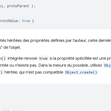
bj
,
 protoParent 
);
rotoValue
:
true
}
étés héritées des propriétés définies par l'auteur, cette derni
 de l'objet.
n()
intégrée renvoie
true
si la propriété spécifiée est une pr
éritée ou n'existe pas. Dans la mesure du possible, utilisez
Obj
()
héritée, qui n'est pas compatible
Object.create()