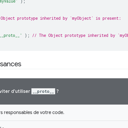
myValue'
);
 Object prototype inherited by `myObject` is present:
__proto__'
);
// The Object prototype inherited by `myO
ssances
iter d'utiliser
__proto__
?
urs responsables de votre code.