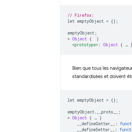
// Firefox:
let emptyObject 
=
{};
emptyObject
;
>
Object
{
}
<prototype>
:
Object
{
…
Bien que tous les navigateur
standardisées et doivent êt
let emptyObject 
=
{};
emptyObject
.
__proto__
;
>
Object
{
…
}
    __defineGetter__
:
funct
    __defineSetter__
:
funct