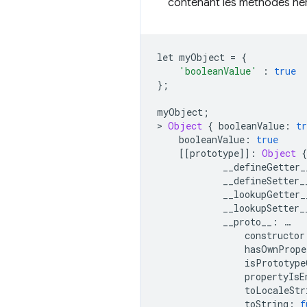
contenant les méthodes hér
let myObject 
=
{
'booleanValue'
:
true
};
myObject
;
>
Object
{
 booleanValue
:
tr
    booleanValue
:
true
[[
prototype
]]:
Object
{
            __defineGetter_
            __defineSetter_
            __lookupGetter_
            __lookupSetter_
            __proto__
:
…
                constructor
                hasOwnPrope
                isPrototype
                propertyIsE
                toLocaleStr
                toString
:
f