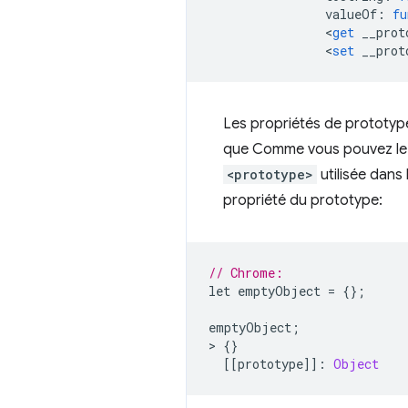
                valueOf
:
fu
<
get
 __prot
<
set
 __prot
Les propriétés de prototype
que Comme vous pouvez le r
<prototype>
utilisée dans
propriété du prototype:
// Chrome:
let emptyObject 
=
{};
emptyObject
;
>
{}
[[
prototype
]]:
Object