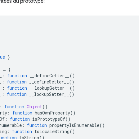
itées du prototype:
ue
}
…
}
_
:
function
 __defineGetter__
()
_
:
function
 __defineSetter__
()
_
:
function
 __lookupGetter__
()
_
:
function
 __lookupSetter__
()
:
function
Object
()
rty
:
function
 hasOwnProperty
()
Of
:
function
 isPrototypeOf
()
numerable
:
function
 propertyIsEnumerable
()
ing
:
function
 toLocaleString
()
unction
 toString
()