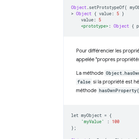
Object
.
setPrototypeOf
(
 myO
>
Object
{
 value
:
5
}
    value
:
5
<prototype>
:
Object
{
 p
Pour différencier les propri
appelée "propres propriétés"
La méthode
Object.hasOw
false
si la propriété est h
méthode
hasOwnProperty
let myObject 
=
{
'myValue'
:
100
};