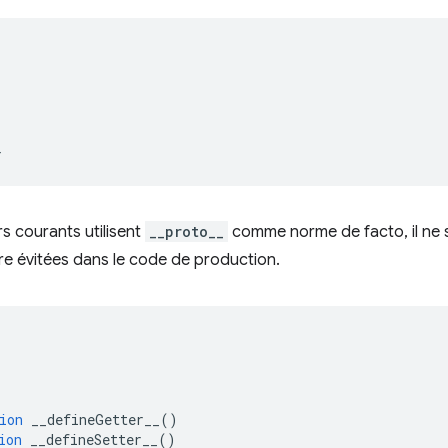
}
s courants utilisent
__proto__
comme norme de facto, il ne s
re évitées dans le code de production.
ion
 __defineGetter__
()
ion
 __defineSetter__
()