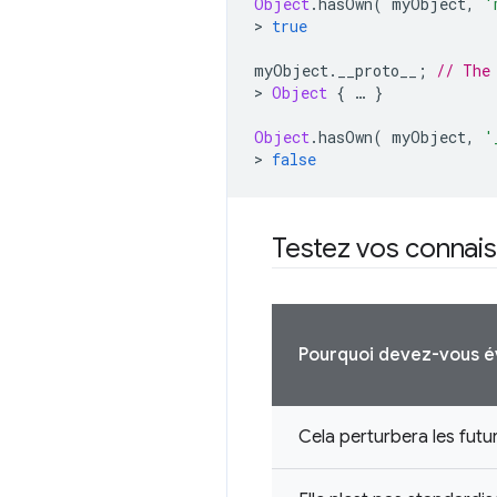
Object
.
hasOwn
(
 myObject
,
'
>
true
myObject
.
__proto__
;
// The
>
Object
{
…
}
Object
.
hasOwn
(
 myObject
,
'
>
false
Testez vos connai
Pourquoi devez-vous év
Cela perturbera les fut