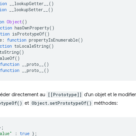
ion
 __lookupGetter__
()
ion
 __lookupSetter__
()
on
Object
()
ction
 hasOwnProperty
()
tion
 isPrototypeOf
()
e
:
function
 propertyIsEnumerable
()
ction
 toLocaleString
()
toString
()
alueOf
()
function
 __proto__
()
function
 __proto__
()
céder directement au
[[Prototype]]
d'un objet et le modifier
otypeOf()
et
Object.setPrototypeOf()
méthodes:
};
alue"
:
true
};