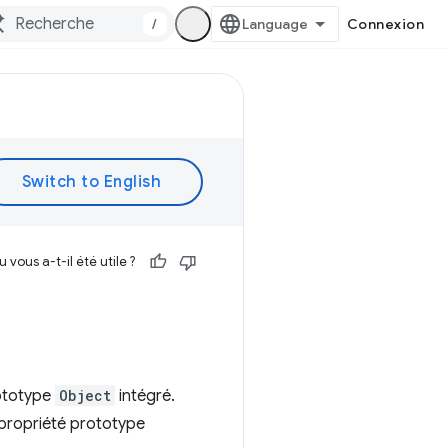
/
Connexion
vous a-t-il été utile ?
rototype
Object
intégré.
t propriété prototype