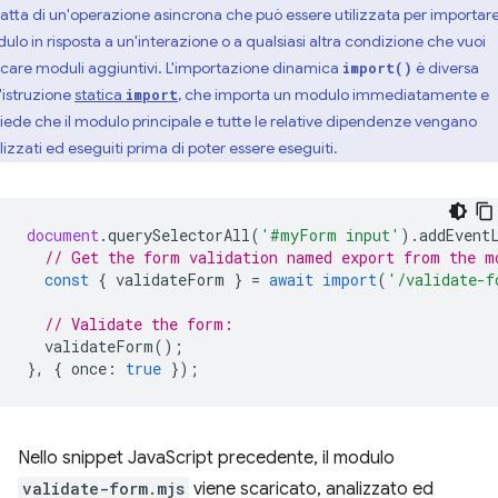
tratta di un'operazione asincrona che può essere utilizzata per importar
ulo in risposta a un'interazione o a qualsiasi altra condizione che vuoi
icare moduli aggiuntivi. L'importazione dinamica
è diversa
import()
l'istruzione
statica
, che importa un modulo immediatamente e
import
hiede che il modulo principale e tutte le relative dipendenze vengano
lizzati ed eseguiti prima di poter essere eseguiti.
document
.
querySelectorAll
(
'#myForm input'
).
addEvent
// Get the form validation named export from the m
const
{
validateForm
}
=
await
import
(
'/validate-f
// Validate the form:
validateForm
();
},
{
once
:
true
});
Nello snippet JavaScript precedente, il modulo
validate-form.mjs
viene scaricato, analizzato ed