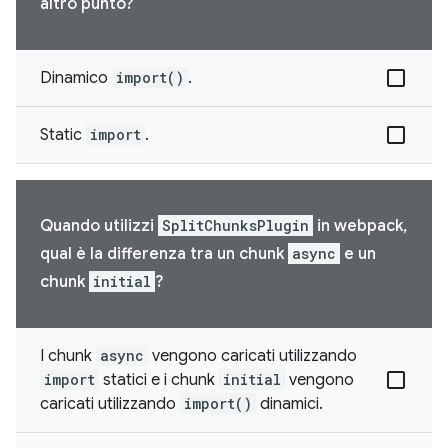
altro punto?
Dinamico
import()
.
Static
import
.
Quando utilizzi
SplitChunksPlugin
in webpack,
qual è la differenza tra un chunk
async
e un
chunk
initial
?
I chunk
async
vengono caricati utilizzando
import
statici e i chunk
initial
vengono
caricati utilizzando
import()
dinamici.