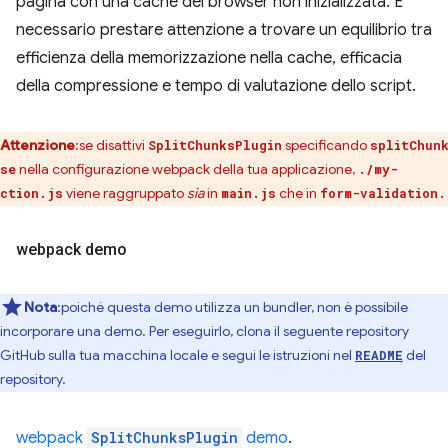
pagina con una cache del browser non inizializzata. È
necessario prestare attenzione a trovare un equilibrio tra
efficienza della memorizzazione nella cache, efficacia
della compressione e tempo di valutazione dello script.
Attenzione
:se disattivi
specificando
SplitChunksPlugin
splitChun
nella configurazione webpack della tua applicazione,
se
./my-
viene raggruppato
sia
in
che in
ction.js
main.js
form-validation.
webpack demo
Nota
:poiché questa demo utilizza un bundler, non è possibile
incorporare una demo. Per eseguirlo, clona il seguente repository
GitHub sulla tua macchina locale e segui le istruzioni nel
del
README
repository.
webpack
SplitChunksPlugin
demo
.