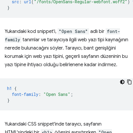
src
:
url
(
"/fonts/OpenSans-Regular-webfont.woff2"
)
}
Yukarıdaki kod snippet'i,
"Open Sans"
adlı bir
font-
family
tanımlar ve tarayıcıya ilgili web yazı tipi kaynağının
nerede bulunacağını söyler. Tarayıcı, bant genişliğini
korumak için web yazı tipini, geçerli sayfanın düzeninin bu
yazı tipine ihtiyacı olduğu belirlenene kadar indirmez.
h1
{
font-family
:
"Open Sans"
;
}
Yukarıdaki CSS snippet'inde tarayıcı, sayfanın
HTML'sindeki bir
<h1>
öğesini ayrıştırırken
"Open