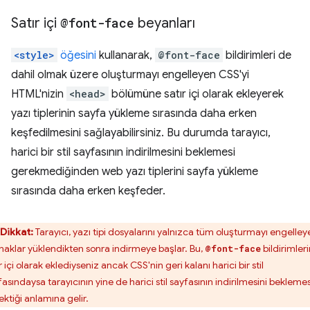
Satır içi
@font-face
beyanları
<style>
öğesini
kullanarak,
@font-face
bildirimleri de
dahil olmak üzere oluşturmayı engelleyen CSS'yi
HTML'nizin
<head>
bölümüne satır içi olarak ekleyerek
yazı tiplerinin sayfa yükleme sırasında daha erken
keşfedilmesini sağlayabilirsiniz. Bu durumda tarayıcı,
harici bir stil sayfasının indirilmesini beklemesi
gerekmediğinden web yazı tiplerini sayfa yükleme
sırasında daha erken keşfeder.
Dikkat:
Tarayıcı, yazı tipi dosyalarını yalnızca tüm oluşturmayı engelley
naklar yüklendikten sonra indirmeye başlar. Bu,
bildirimleri
@font-face
r içi olarak eklediyseniz ancak CSS'nin geri kalanı harici bir stil
asındaysa tarayıcının yine de harici stil sayfasının indirilmesini beklemes
ektiği anlamına gelir.