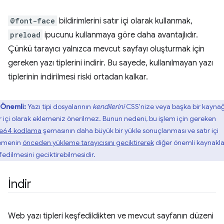
@font-face
bildirimlerini satır içi olarak kullanmak,
preload
ipucunu kullanmaya göre daha avantajlıdır.
Çünkü tarayıcı yalnızca mevcut sayfayı oluşturmak için
gereken yazı tiplerini indirir. Bu sayede, kullanılmayan yazı
tiplerinin indirilmesi riski ortadan kalkar.
Önemli:
Yazı tipi dosyalarının
kendilerini
CSS'nize veya başka bir kayna
ır içi olarak eklemeniz önerilmez. Bunun nedeni, bu işlem için gereken
e64 kodlama
şemasının daha büyük bir yükle sonuçlanması ve satır içi
emenin
önceden yükleme tarayıcısını geciktirerek
diğer önemli kaynakla
fedilmesini geciktirebilmesidir.
İndir
Web yazı tipleri keşfedildikten ve mevcut sayfanın düzeni