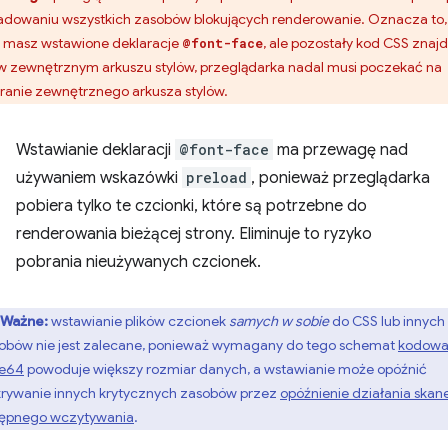
adowaniu wszystkich zasobów blokujących renderowanie. Oznacza to,
li masz wstawione deklaracje
, ale pozostały kod CSS znajd
@font-face
 w zewnętrznym arkuszu stylów, przeglądarka nadal musi poczekać na
ranie zewnętrznego arkusza stylów.
Wstawianie deklaracji
@font-face
ma przewagę nad
używaniem wskazówki
preload
, ponieważ przeglądarka
pobiera tylko te czcionki, które są potrzebne do
renderowania bieżącej strony. Eliminuje to ryzyko
pobrania nieużywanych czcionek.
Ważne:
wstawianie plików czcionek
samych w sobie
do CSS lub innych
obów nie jest zalecane, ponieważ wymagany do tego schemat
kodowa
e64
powoduje większy rozmiar danych, a wstawianie może opóźnić
rywanie innych krytycznych zasobów przez
opóźnienie działania skan
ępnego wczytywania
.