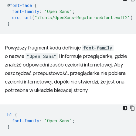
@
font-face
{
font-family
:
"Open Sans"
;
src
:
url
(
"/fonts/OpenSans-Regular-webfont.woff2"
)
}
Powyższy fragment kodu definiuje
font-family
o nazwie
"Open Sans"
i informuje przeglądarkę, gdzie
znaleźć odpowiedni zasób czcionki internetowej. Aby
oszczędzać przepustowość, przeglądarka nie pobiera
czcionki internetowej, dopóki nie stwierdzi, że jest ona
potrzebna w układzie bieżącej strony.
h1
{
font-family
:
"Open Sans"
;
}