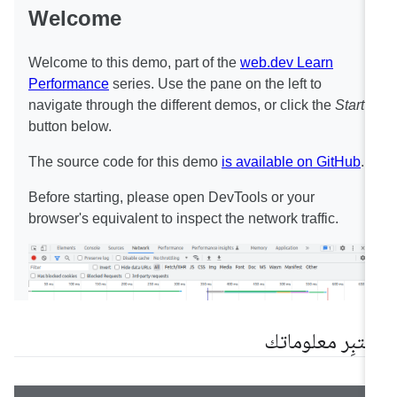
ختبِر معلوماتك