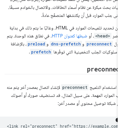
ليات بحث مبكرة عن نظام أسماء النطاقات، والاتصال بالخوادم مسبقًا،
تى جلب الموارد قبل أن يكتشفها المتصفّح عادةً.
يمكن تحديد تلميحات الموارد في HTML، وغالبًا ما يتم ذلك في بداية
عنصر
<head>
، أو
ضبطها كعنوان HTTP
. في نطاق هذه الوحدة، يتم
اول
preconnect
و
dns-prefetch
و
preload
، بالإضافة
ى سلوكيات الجلب التخمينية التي توفّرها
prefetch
.
preconnec
م استخدام التلميح
preconnect
لإنشاء اتصال بمصدر آخر يتم منه
ب الموارد المهمة. على سبيل المثال، قد تستضيف صورك أو أصولك
ى شبكة توصيل محتوى أو مصدر آخر: