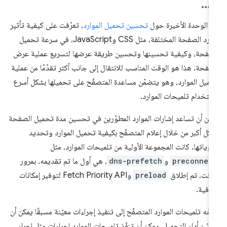
 الوحدة الأخيرة حول
تحسين تحميل الموارد
، تعرّفت على كيفية تأثير
موارد الصفحة المختلفة، مثل CSS وJavaScript، في سرعة تحميل
صفحة، وكيفية تحسينها وتحسين طريقة عرضها لتسريع عملية عرض
صفحة. هذا هو الوقت المناسب للانتقال إلى جانب أكثر تقدّمًا من عملية
ميل الموارد، وهو يتضمّن مساعدة المتصفّح على تحميلها بشكل أسرع
ستخدام تلميحات الموارد.
كن أن تساعد إشارات الموارد المطوّرين في تحسين مدة تحميل الصفحة
كل أكبر من خلال إعلام المتصفّح بكيفية تحميل الموارد وتحديد
لوياتها. كانت المجموعة الأولية من تلميحات الموارد، مثل
preconnec
و
dns-prefetch
، هي أول ما تم تقديمه. بمرور
وقت، تم إطلاق
preload
وFetch Priority API لتوفير إمكانات
افية.
جّه تلميحات الموارد المتصفّح إلى تنفيذ إجراءات معيّنة مسبقًا يمكن أن
سّن أداء التحميل. يمكن أن تنفّذ تلميحات الموارد إجراءات مثل إجراء