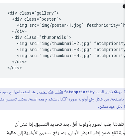
<div class="gallery">

  <div class="poster">

    <img src="img/poster-1.jpg" fetchpriority="hig
  </div>

  <div class="thumbnails">

    <img src="img/thumbnail-2.jpg" fetchpriority="
    <img src="img/thumbnail-3.jpg" fetchpriority="
    <img src="img/thumbnail-4.jpg" fetchpriority="
  </div>

ظة مهمة:
تكون السمة
فعّالة بشكل خاص
عند استخدامها مع صورة
fetchpriority
LCP الخاصة بالصفحة. من خلال رفع أولوية صورة LCP باستخدام هذه السمة، يمكنك تحسين مقياس
م تلقائيًا جلب الصور بأولوية أقل. بعد تحديد التنسيق، إذا تبيّن أنّ
صورة تقع ضمن إطار العرض الأولي، يتم رفع مستوى الأولوية إلى
عالية
.