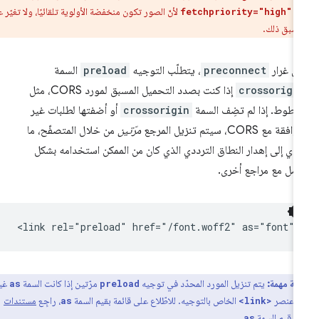
مة
لأنّ الصور تكون منخفضة الأولوية تلقائيًا، ولا تغيّر عملية
fetchpriority="high"
لمسبق ذلك.
ى غرار
preconnect
، يتطلّب التوجيه
preload
السمة
crossorigi
إذا كنت بصدد التحميل المسبق لمورد CORS، مثل
خطوط. إذا لم تضِف السمة
crossorigin
أو أضفتها لطلبات غير
فقة مع CORS، سيتم تنزيل المرجع
مرّتين
من خلال المتصفّح، ما
دي إلى إهدار النطاق الترددي الذي كان من الممكن استخدامه بشكل
ضل مع مراجع أخرى.
ظة مهمة:
يتم تنزيل المورد المحدّد في توجيه
مرّتين إذا كانت السمة
غير
as
preload
في عنصر
الخاص بالتوجيه. للاطّلاع على قائمة بقيم السمة
، راجِع
مستندات
as
<link>
.
as