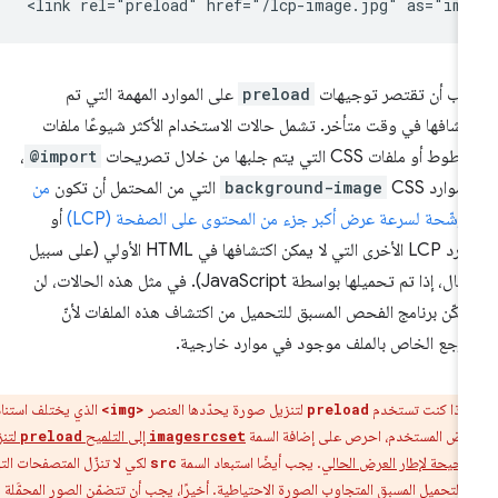
ب أن تقتصر توجيهات
preload
على الموارد المهمة التي تم
تشافها في وقت متأخر. تشمل حالات الاستخدام الأكثر شيوعًا ملفات
وط أو ملفات CSS التي يتم جلبها من خلال تصريحات
@import
،
 موارد CSS
background-image
التي من المحتمل أن تكون
من
مرشّحة لسرعة عرض أكبر جزء من المحتوى على الصفحة (LCP)
أو
موارد LCP الأخرى التي لا يمكن اكتشافها في HTML الأولي (على سبيل
المثال، إذا تم تحميلها بواسطة JavaScript). في مثل هذه الحالات، لن
مكّن برنامج الفحص المسبق للتحميل من اكتشاف هذه الملفات لأنّ
مرجع الخاص بالملف موجود في موارد خارجية.
إذا كنت تستخدم
لتنزيل صورة يحدّدها العنصر
الذي يختلف استنادًا
<img>
preload
عرض المستخدم، احرص على إضافة السمة
إلى التلميح
لتنزيل
preload
imagesrcset
صحيحة لإطار العرض الحالي
. يجب أيضًا استبعاد السمة
لكي لا تنزّل المتصفحات التي لا
src
التحميل المسبق المتجاوب الصورة الاحتياطية. أخيرًا، يجب أن تتضمّن الصور المحمَّلة