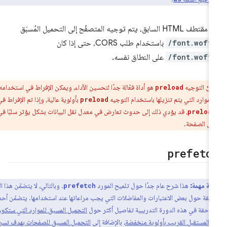
 HTML السابق، يتم توجيه المتصفّح إلى التحميل المُسبَق
/font.woff
باستخدام طلب CORS، حتى إذا كان
/font.woff
على النطاق نفسه.
إنّ التوجيه
هو أداة فعّالة جدًا لتحسين الأداء، ويمكن الإفراط في استخدامه.
preload
الموارد التي يتم تنزيلها باستخدام التوجيه
بأولوية عالية، وإذا تم الإفراط في
preload
، قد يؤدي ذلك إلى حدوث تعارض في معدل نقل البيانات بشكل يؤثر سلبًا في
preloa
يل الصفحة.
prefetc
ظة مهمة:
هذا شرح عام جدًا حول تلميح المورد
. وبالتالي، لا يتضمّن هذا القسم
prefetch
مّقة حول بعض الاعتبارات والمفاضلات التي يجب مراعاتها عند استخدامها. يتضمّن أحد
للاحقة في هذه الدورة التدريبية تفاصيل أكثر حول
التحميل المسبق للموارد التي ستكون
 المستقبل القريب بأولوية منخفضة
، بالإضافة إلى
التحميل المسبق للصفحات بهدف تسريع