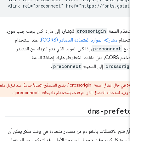
ستخدَم السمة
crossorigin
للإشارة إلى ما إذا كان يجب جلب مورد
ستخدام
مشاركة الموارد المتعدّدة المصادر (CORS)
. عند استخدام
تلميح
preconnect
، إذا كان المورد الذي يتم تنزيله من المصدر
CORS، مثل ملفات الخطوط، عليك إضافة السمة
crossorigi
إلى التلميح
preconnect
.
ظة:
في حال إغفال السمة `crossorigin`، يفتح المتصفّح اتصالاً جديدًا عند تنزيل ملفات
 يعيد استخدام الاتصال الذي تم فتحه باستخدام تلميحات `preconnect`.
dns-prefetc
 أنّ فتح الاتصالات بالخوادم من مصادر متعددة في وقت مبكر يمكن أن
سّن بشكل كبير وقت تحميل الصفحة الأولي، قد لا يكون من المعقول