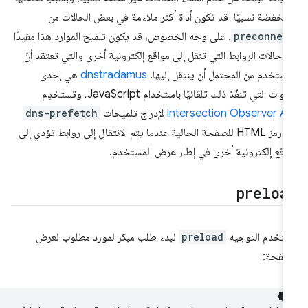
منخفضة نسبيًا، قد تكون أداة أكثر ملاءمة في بعض الحالات من
preconnec
. على وجه الخصوص، قد يكون تلميح الموارد هذا مفيدًا
 حالات الروابط التي تنقل إلى مواقع إلكترونية أخرى والتي تعتقد أنّ
مستخدم من المحتمل أن ينتقل إليها.
dnstradamus
هي إحدى
دوات التي تنفّذ ذلك تلقائيًا باستخدام JavaScript، وتستخدِم
Intersection Observer A
لإدراج تلميحات
dns-prefetch
في رمز HTML للصفحة الحالية عندما يتم الانتقال إلى روابط تؤدي إلى
اقع إلكترونية أخرى في إطار عرض المستخدم.
preloa
ستخدم التوجيه
preload
لبدء طلب مبكر لمورد مطلوب لعرض
صفحة: