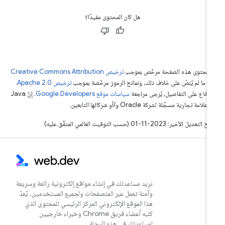
هل كان المحتوى مفيدًا؟
ّ محتوى هذه الصفحة مرخّص بموجب
ترخيص Creative Commons Attribution
4‏
ما لم يُنصّ على خلاف ذلك، ونماذج الرموز مرخّصة بموجب
ترخيص Apache 2.0‏
.
اطّلاع على التفاصيل، يُرجى مراجعة
سياسات موقع Google Developers‏
. إنّ Java
لامة تجارية مسجَّلة لشركة Oracle و/أو شركائها التابعين.
التعديل الأخير: 2023-11-01 (حسب التوقيت العالمي المتفَّق عليه)
نريد مساعدتك في إنشاء مواقع إلكترونية رائعة وسريعة
وآمنة تعمل عبر المتصفحات ولجميع المستخدمين. يُعدّ
هذا الموقع الإلكتروني المركز الرئيسي للمحتوى الذي
كتبه أعضاء فريق Chrome وخبراء خارجيين
لمساعدتك في هذه الرحلة.