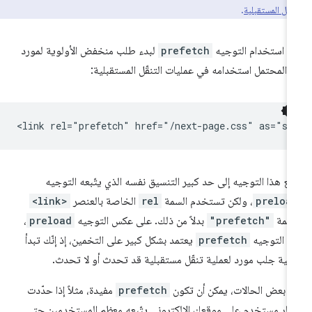
نقّل المستقبلية
.
م استخدام التوجيه
prefetch
لبدء طلب منخفض الأولوية لمورد
 المحتمل استخدامه في عمليات التنقّل المستقبلية:
ّبع هذا التوجيه إلى حد كبير التنسيق نفسه الذي يتّبعه التوجيه
preloa
، ولكن تستخدم السمة
rel
الخاصة بالعنصر
<link>
قيمة
"prefetch"
بدلاً من ذلك. على عكس التوجيه
preload
،
نّ التوجيه
prefetch
يعتمد بشكل كبير على التخمين، إذ إنّك تبدأ
لية جلب مورد لعملية تنقّل مستقبلية قد تحدث أو لا تحدث.
 بعض الحالات، يمكن أن تكون
prefetch
مفيدة، مثلاً إذا حدّدت
ار مستخدم على موقعك الإلكتروني يتّبعه معظم المستخدمين حتى