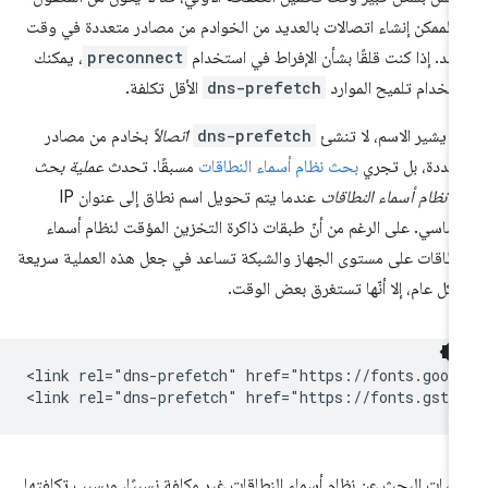
 الممكن إنشاء اتصالات بالعديد من الخوادم من مصادر متعددة في وقت
حد. إذا كنت قلقًا بشأن الإفراط في استخدام
preconnect
، يمكنك
تخدام تلميح الموارد
dns-prefetch
الأقل تكلفة.
ا يشير الاسم، لا تنشئ
dns-prefetch
اتصالاً
بخادم من مصادر
عددة، بل تجري
بحث نظام أسماء النطاقات
مسبقًا. تحدث
عملية بحث
 نظام أسماء النطاقات
عندما يتم تحويل اسم نطاق إلى عنوان IP
أساسي. على الرغم من أنّ طبقات ذاكرة التخزين المؤقت لنظام أسماء
نطاقات على مستوى الجهاز والشبكة تساعد في جعل هذه العملية سريعة
كل عام، إلا أنّها تستغرق بعض الوقت.
<link rel="dns-prefetch" href="https://fonts.googl
ليات البحث عن نظام أسماء النطاقات غير مكلفة نسبيًا، وبسبب تكلفتها