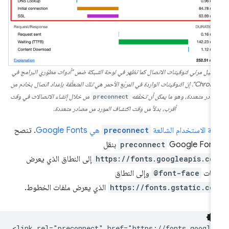
مثيل مرئي لتوقيتات الاتصال كما تظهر في لوحة الشبكة ضمن "أدوات مطوّري البرامج في
Chrome". إنّ التوقيتات الواردة في المربّع الأحمر هي تلك المتعلّقة بإعداد اتصال بخادم من
صادر متعددة، وهو ما يمكن أن تخفّفه
preconnect
من خلال إنشاء الاتصالات في وقت
أقرب، بدلاً من وقت اكتشاف المورد من مصادر متعددة.
لة الاستخدام الشائعة
preconnect
هي Google Fonts
. تنصح
Google Font
preconnect
بنقل
https://fonts.googleapis.co
إلى النطاق الذي يعرض
انات
@font-face
وإلى النطاق
https://fonts.gstatic.co
الذي يعرض ملفات الخطوط.
<link rel="preconnect" href="https://fonts.googlea