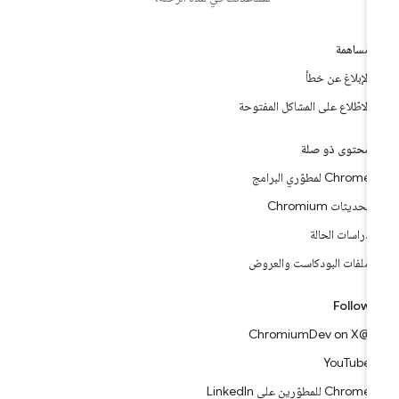
مساهمة
الإبلاغ عن خطأ
الاطّلاع على المشاكل المفتوحة
محتوى ذو صلة
Chrome لمطوّري البرامج
تحديثات Chromium
دراسات الحالة
ملفات البودكاست والعروض
Follow
@ChromiumDev on X
YouTube
Chrome للمطوّرين على LinkedIn