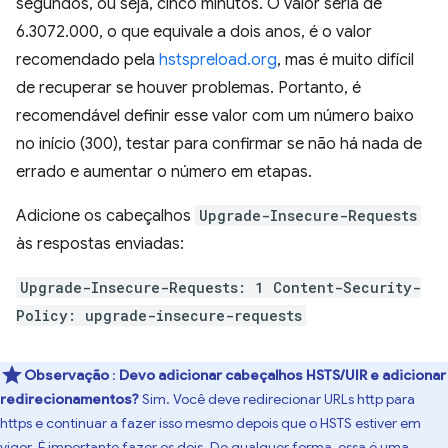
segundos, ou seja, cinco minutos. O valor seria de
6.3072.000, o que equivale a dois anos, é o valor
recomendado pela
hstspreload.org
, mas é muito difícil
de recuperar se houver problemas. Portanto, é
recomendável definir esse valor com um número baixo
no início (300), testar para confirmar se não há nada de
errado e aumentar o número em etapas.
Adicione os cabeçalhos
Upgrade-Insecure-Requests
às respostas enviadas:
Upgrade-Insecure-Requests: 1 Content-Security-
Policy: upgrade-insecure-requests
Observação
:
Devo adicionar cabeçalhos HSTS/UIR e adicionar
redirecionamentos?
Sim. Você deve redirecionar URLs http para
https e continuar a fazer isso mesmo depois que o HSTS estiver em
vigor. É importante fazer os dois. De qualquer forma, essa é uma