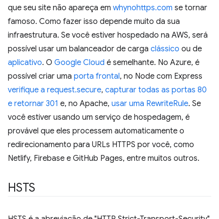
que seu site não apareça em
whynohttps.com
se tornar
famoso. Como fazer isso depende muito da sua
infraestrutura. Se você estiver hospedado na AWS, será
possível usar um balanceador de carga
clássico
ou de
aplicativo
. O
Google Cloud
é semelhante. No Azure, é
possível criar uma
porta frontal
, no Node com Express
verifique a request.secure
,
capturar todas as portas 80
e retornar 301
e, no Apache,
usar uma RewriteRule
. Se
você estiver usando um serviço de hospedagem, é
provável que eles processem automaticamente o
redirecionamento para URLs HTTPS por você, como
Netlify, Firebase e GitHub Pages, entre muitos outros.
HSTS
HSTS é a abreviação de "HTTP Strict-Transport-Security"