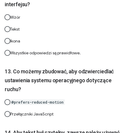
interfejsu?
Wzór
Tekst
Ikona
Wszystkie odpowiedzi są prawidłowe.
Co możemy zbudować, aby odzwierciedlać
ustawienia systemu operacyjnego dotyczące
ruchu?
@prefers-reduced-motion
Przełączniki JavaScript
Aby tekst był czytelny, zawsze należy używać