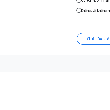
Có, tôi muốn nhận 
Không, tôi không 
Gửi câu trả 