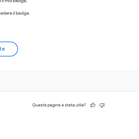
e il mio badge.
iedere il badge.
ste
Questa pagina è stata utile?