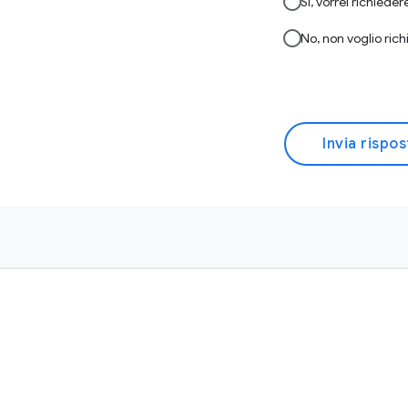
Sì, vorrei richieder
No, non voglio rich
Invia rispo