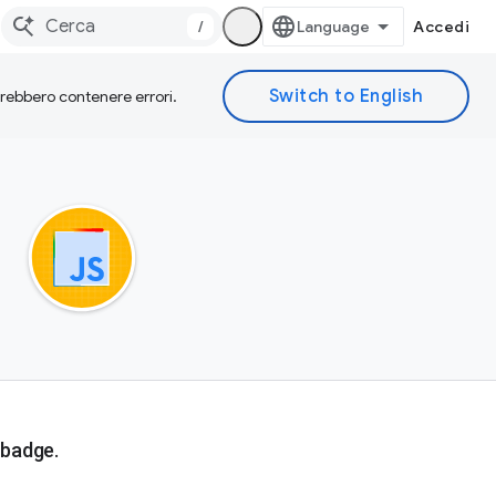
/
Accedi
otrebbero contenere errori.
 badge.