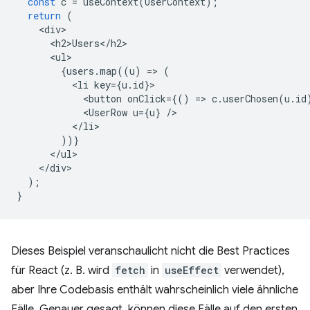
const
c
=
useContext
(
UserContext
);
return
(
<
div
<
h2>Users
<
/
h2
<
ul
{
users
.
map
((
u
)
=
>
(
<
li
key
=
{
u
.
id
}
<
button
onClick
=
{()
=
>
c
.
userChosen
(
u
.
id
<
UserRow
u
=
{
u
}
/
<
/li
))}
<
/
ul
<
/
div
);
}
Dieses Beispiel veranschaulicht nicht die Best Practices
für React (z. B. wird
fetch
in
useEffect
verwendet),
aber Ihre Codebasis enthält wahrscheinlich viele ähnliche
Fälle. Genauer gesagt, können diese Fälle auf den ersten