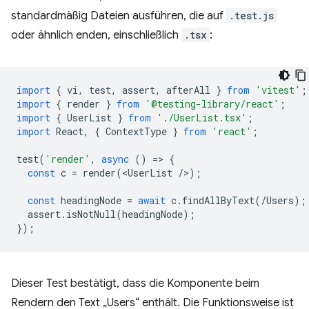
standardmäßig Dateien ausführen, die auf
.test.js
oder ähnlich enden, einschließlich
.tsx
:
import
{
vi
,
test
,
assert
,
afterAll
}
from
'vitest'
;
import
{
render
}
from
'@testing-library/react'
;
import
{
UserList
}
from
'./UserList.tsx'
;
import
React
,
{
ContextType
}
from
'react'
;
test
(
'render'
,
async
()
=
>
{
const
c
=
render
(
<
UserList
/
>
);
const
headingNode
=
await
c
.
findAllByText
(
/Users);
assert
.
isNotNull
(
headingNode
);
});
Dieser Test bestätigt, dass die Komponente beim
Rendern den Text „Users“ enthält. Die Funktionsweise ist