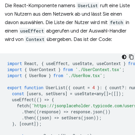
Die React-Komponente namens
UserList
ruft eine Liste
von Nutzern aus dem Netzwerk ab und lässt Sie einen
davon auswählen. Die Liste der Nutzer wird mit
fetch
in
einem
useEffect
abgerufen und der Auswahl-Handler
wird von
Context
übergeben. Das ist der Code:
import
React
,
{
useEffect
,
useState
,
useContext
}
fr
import
{
UserContext
}
from
'./UserContext.tsx'
;
import
{
UserRow
}
from
'./UserRow.tsx'
;
export
function
UserList
({
count
=
4
}
:
{
count
?:
nu
const
[
users
,
setUsers
]
=
useState<any
[]>([]);
useEffect
(()
=
>
{
fetch
(
'https://jsonplaceholder.typicode.com/user
.
then
((
response
)
=
>
response
.
json
())
.
then
((
json
)
=
>
setUsers
(
json
));
},
[
count
]);