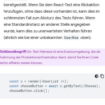
bereitgestellt. Wenn Sie dem React-Test eine Klickaktion
hinzufügen, ohne dass diese vorhanden ist, kann dies im
schlimmsten Fall zum Absturz des Tests führen. Wenn
eine Standardinstanz an anderer Stelle angegeben
wurde, kann dies zu unerwartetem Verhalten führen
(ähnlich wie bei einer unbekannten
UserRow
oben).
Schlüsselbegriff:
Ein
Test-Harness
ist eine Ersatzumgebung, die als
hahmung der Produktionsinfrastruktur dient, damit Sie Ihren Code
terhin effektiv testen können.
const
c
=
render
(
<
UserList
/
>
);
const
chooseButton
=
await
c
.
getByText
(
/Choose);
chooseButton
.
click
();