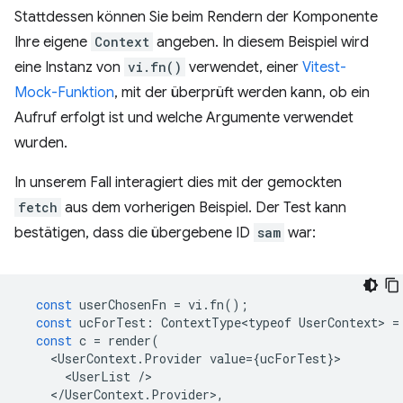
Stattdessen können Sie beim Rendern der Komponente
Ihre eigene
Context
angeben. In diesem Beispiel wird
eine Instanz von
vi.fn()
verwendet, einer
Vitest-
Mock-Funktion
, mit der überprüft werden kann, ob ein
Aufruf erfolgt ist und welche Argumente verwendet
wurden.
In unserem Fall interagiert dies mit der gemockten
fetch
aus dem vorherigen Beispiel. Der Test kann
bestätigen, dass die übergebene ID
sam
war:
const
userChosenFn
=
vi
.
fn
();
const
ucForTest
:
ContextType<typeof
UserContext
>
=
const
c
=
render
(
<
UserContext
.
Provider
value
=
{
ucForTest
}
<
UserList
/
<
/UserContext.Provider>,