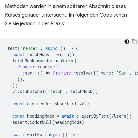
Methoden werden in einem späteren Abschnitt dieses
Kurses genauer untersucht. Im folgenden Code sehen
Sie sie jedoch in der Praxis:
test
(
'render'
,
async
()
=
>
{
const
fetchMock
=
vi
.
fn
();
fetchMock
.
mockReturnValue
(
Promise
.
resolve
({
json
:
()
=
>
Promise
.
resolve
([{
name
:
'Sam'
,
i
}),
);
vi
.
stubGlobal
(
'fetch'
,
fetchMock
);
const
c
=
render
(
<
UserList
/
>
);
const
headingNode
=
await
c
.
queryByText
(
/Users);
assert
.
isNotNull
(
headingNode
);
await
waitFor
(
async
()
=
>
{