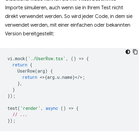
Importe simulieren, auch wenn sie in Ihrem Test nicht
direkt verwendet werden. So wird jeder Code, in dem sie
verwendet werden, mit einer einfachen oder bekannten
Version bereitgestellt:
vi
.
mock
(
'./UserRow.tsx'
,
()
=
>
{
return
{
UserRow
(
arg
)
{
return
<>
{
arg
.
u
.
name
}
<
/
>
;
},
}
});
test
(
'render'
,
async
()
=
>
{
// ...
});