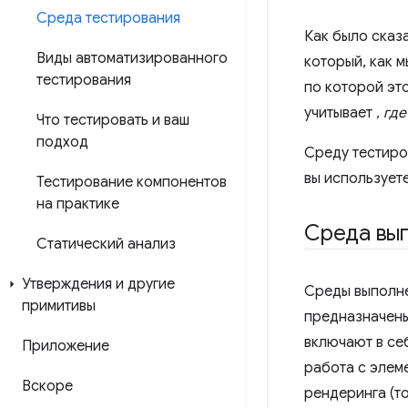
Среда тестирования
Как было сказ
Виды автоматизированного
который, как 
тестирования
по которой эт
учитывает
, где
Что тестировать и ваш
подход
Среду тестиро
вы используете
Тестирование компонентов
на практике
Среда вы
Статический анализ
Утверждения и другие
Среды выполнен
примитивы
предназначены
включают в себ
Приложение
работа с элем
Вскоре
рендеринга (то