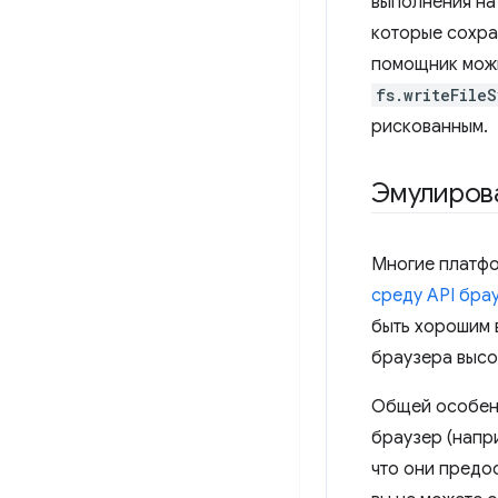
выполнения на
которые сохра
помощник можн
fs.writeFile
рискованным.
Эмулирова
Многие платфо
среду API бра
быть хорошим 
браузера высо
Общей особенн
браузер (напри
что они предо