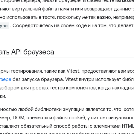
 стороне сервера, либо в браузере. В своем тесте вы мож
няют виртуальный файл в памяти или возвращают данные
о использовать в тесте, поскольку
не
так важно, например
Sync
. Сосредоточьтесь на своем коде и на том, что делает
ть API браузера
рмы тестирования, такие как Vitest, предоставляют вам в
узера
без запуска браузера. Vitest внутри использует биб
выбором для простых тестов компонентов, когда накладн
ки.
остью любой библиотеки эмуляции является то, что, хотя 
мер, DOM, элементы и файлы cookie), у них нет визуально
ставляют обязательный способ работы с элементами HTML