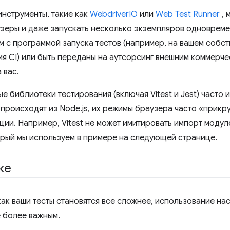
нструменты, такие как
WebdriverIO
или
Web Test Runner
, 
зеры и даже запускать несколько экземпляров одновреме
м с программой запуска тестов (например, на вашем собс
ия CI) или быть переданы на аутсорсинг внешним коммерче
 вас.
е библиотеки тестирования (включая Vitest и Jest) часто
происходят из Node.js, их режимы браузера часто «прикру
ции. Например, Vitest не может имитировать импорт моду
орый мы используем в примере на следующей странице.
ке
 как ваши тесты становятся все сложнее, использование н
е более важным.