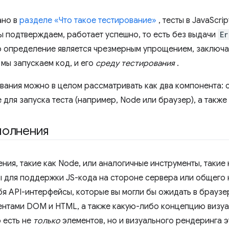
ано в
разделе «Что такое тестирование»
, тесты в JavaScrip
мы подтверждаем, работает успешно, то есть без выдачи
Er
о определение является чрезмерным упрощением, заключает
мы запускаем код, и его
среду тестирования
.
вания можно в целом рассматривать как два компонента: 
 для запуска теста (например, Node или браузер), а также
полнения
ия, такие как Node, или аналогичные инструменты, такие 
 для поддержки JS-кода на стороне сервера или общего 
я API-интерфейсы, которые вы могли бы ожидать в браузер
ентами DOM и HTML, а также какую-либо концепцию визуа
 есть не
только
элементов, но и визуального рендеринга 