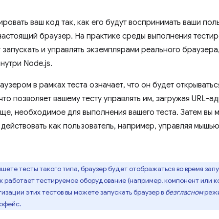
ровать ваш код так, как его будут воспринимать ваши пол
настоящий браузер. На практике среды выполнения тест
т запускать и управлять экземплярами реального браузера
внутри Node.js.
узером в рамках теста означает, что он будет открываться
что позволяет вашему тесту управлять им, загружая URL-а
еще, необходимое для выполнения вашего теста. Затем вы 
 действовать как пользователь, например, управляя мышью
ишете тесты такого типа, браузер будет отображаться во время зап
ак работает тестируемое оборудование (например, компонент или 
изации этих тестов вы можете запускать браузер в
безгласном
режи
рфейс.