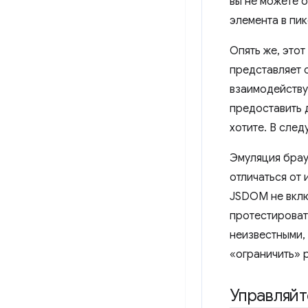
вы не можете 
элемента в пик
Опять же, это
представляет с
взаимодейству
предоставить 
хотите. В сле
Эмуляция брау
отличаться от
JSDOM не вклю
протестироват
неизвестными,
«ограничить» 
Управляй