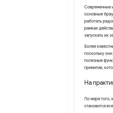
Современные и
основные брау
работать рядо
рамках действ
запускать их за
Более известны
поскольку они 
полезные функ
примитив, кот
На практи
По мере того,
становится вс