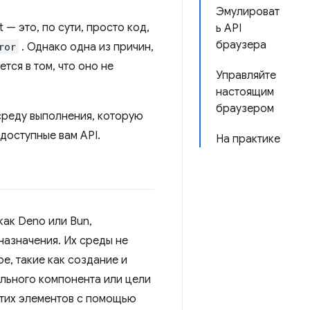
Эмулироват
t — это, по сути, просто код,
ь API
браузера
ror
. Однако одна из причин,
ся в том, что оно не
Управляйте
настоящим
браузером
среду выполнения, которую
 доступные вам API.
На практике
как Deno или Bun,
назначения. Их среды не
е, такие как создание и
льного компонента или цели
этих элементов с помощью