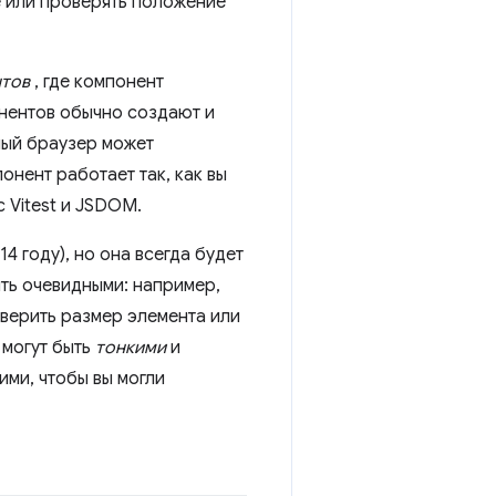
е или проверять положение
нтов
, где компонент
онентов обычно создают и
мый браузер может
онент работает так, как вы
 Vitest и JSDOM.
 году), но она всегда будет
ыть очевидными: например,
верить размер элемента или
 могут быть
тонкими
и
ими, чтобы вы могли