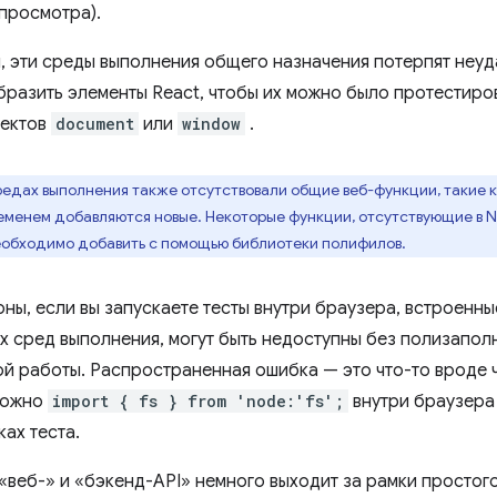
 просмотра).
, эти среды выполнения общего назначения потерпят неуда
бразить элементы React, чтобы их можно было протестиров
ъектов
document
или
window
.
редах выполнения также отсутствовали общие веб-функции, такие 
ременем добавляются новые. Некоторые функции, отсутствующие в N
еобходимо добавить с помощью библиотеки полифилов.
ны, если вы запускаете тесты внутри браузера, встроенны
их сред выполнения, могут быть недоступны без полизапол
й работы. Распространенная ошибка — это что-то вроде ч
можно
import { fs } from 'node:'fs';
внутри браузера 
ах теста.
«веб-» и «бэкенд-API» немного выходит за рамки простого