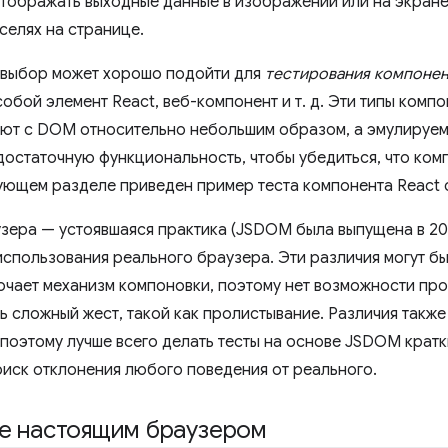
отображать выходные данные в изображении или на экран
селях на странице.
т выбор может хорошо подойти для
тестирования компоне
обой элемент React, веб-компонент и т. д. Эти типы комп
ют с DOM относительно небольшим образом, а эмулируе
достаточную функциональность, чтобы убедиться, что комп
дующем разделе приведен пример теста компонента React с
зера — устоявшаяся практика (JSDOM была выпущена в 2014
 использования реального браузера. Эти различия могут б
чает механизм компоновки, поэтому нет возможности про
ь сложный жест, такой как пролистывание. Различия также
 поэтому лучше всего делать тесты на основе JSDOM кратк
риск отклонения любого поведения от реального.
те настоящим браузером