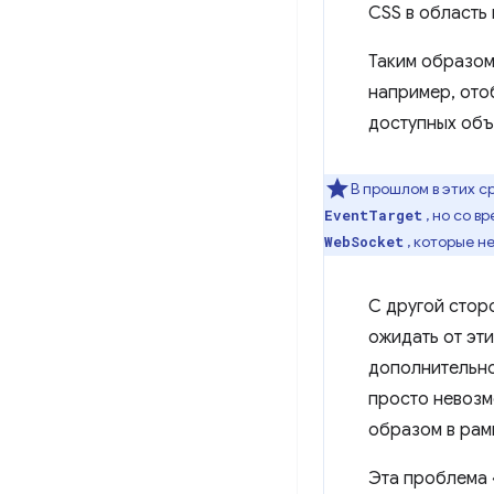
CSS в область
Таким образом
например, ото
доступных об
В прошлом в этих с
, но со в
EventTarget
, которые н
WebSocket
С другой сторо
ожидать от эт
дополнительно
просто невоз
образом в рамк
Эта проблема 