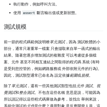
執行動作，例如呼叫方法。
使用
assert
斷言輸出值或更新狀態。
測試規模
前一節的程式碼範例說明瞭
單元測試
，因為 測試軟體的小
部分，通常只著重單一檔案 只會擷取來自單一函式的輸出
結果。隨著您逐步增加測試的複雜度 可以考慮從多個檔
案、元件 甚至不同相互連結之間取得的程式碼 系統 (有時
是受到您控管的，例如網路服務或 外部依附元件的行為)。
因此，測試類型通常已命名為 設定依據
範圍
或
規模
。
除了
單元測試
，還有一些其他測試類型包括
元件 測試
、
視
覺測試
和
整合測試
。不包含這些名稱 意思是說，可能因為
所以請記得以這些程式碼庫做為參考，並找出 舉例來說，
系統中測試的
元件
是什麼？適用對象 是反應開發人員，這