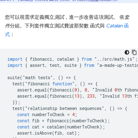
您可以視需求定義獨立
測試
，進一步改善這項測試。 依
套
件
分組。下列套件獨立測試費波那契數 函式與
Catalan
函
式
：
import
{
fibonacci
,
catalan
}
from
"
..
/
src
/
math
.
js
"
;
import
{
assert
,
test
,
suite
}
from
"
a
-
made
-
up
-
testi
suite
(
"
math
tests
"
,
()
=
>
{
test
(
"
fibonacci
function
"
,
()
=
>
{
assert
.
equal
(
fibonacci
(
0
),
0
,
"
Invalid
0
th
fibon
assert
.
equal
(
fibonacci
(
13
),
233
,
"
Invalid
13
th
f
});
test
(
"
relationship
between
sequences
"
,
()
=
>
{
const
numberToCheck
=
4
;
const
fib
=
fibonacci
(
numberToCheck
);
const
cat
=
catalan
(
numberToCheck
);
assert
.
isAbove
(
fib
,
cat
);