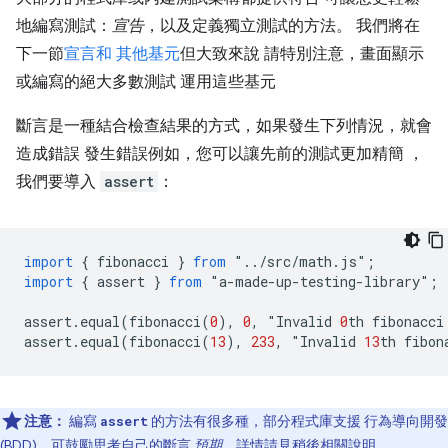
地編寫測試：
宣告
，以及定義獨立測試的方法。 我們將在
下一節
宣言和 其他基元
但大致來說 請特別注意，畫面顯示
或編寫的絕大多數測試 運用這些基元
斷言是一種結合檢查結果的方式，如果發生下列情況，就會
造成錯誤 發生錯誤例如，您可以讓先前的測試更加精簡 ，
我們要導入
assert
：
import
{
fibonacci
}
from
"
..
/
src
/
math
.
js
"
;
import
{
assert
}
from
"
a
-
made
-
up
-
testing
-
library
"
;
assert
.
equal
(
fibonacci
(
0
),
0
,
"
Invalid
0
th
fibonacci
assert
.
equal
(
fibonacci
(
13
),
233
,
"
Invalid
13
th
fibon
注意：
編寫
的方法有很多種，部分程式庫支援 行為導向開發
assert
(BDD)，可鼓勵思考自己的斷言
預期
。詳情請見
稍後
相關說明。