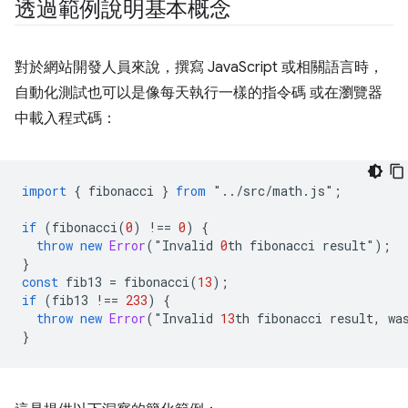
透過範例說明基本概念
對於網站開發人員來說，撰寫 JavaScript 或相關語言時，
自動化測試也可以是像每天執行一樣的指令碼 或在瀏覽器
中載入程式碼：
import
{
fibonacci
}
from
"
..
/
src
/
math
.
js
"
;
if
(
fibonacci
(
0
)
!==
0
)
{
throw
new
Error
(
"
Invalid
0
th
fibonacci
result
"
);
}
const
fib13
=
fibonacci
(
13
);
if
(
fib13
!==
233
)
{
throw
new
Error
(
"
Invalid
13
th
fibonacci
result
,
wa
}