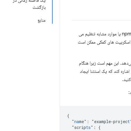
یک فاصله زمانی در
بازگشت
منابع
آنها - که توسط npm، pnpm، Bun یا موارد مشابه تنظیم می
ن اسکریپت های کمکی ممکن است
دهد. این مهم است زیرا هنگام
اشاره کند که یک استثنا ایجاد
کنید.
:
{
"
na
me
"
:
"
example
-
projec
t
"
scrip
ts
"
:
{