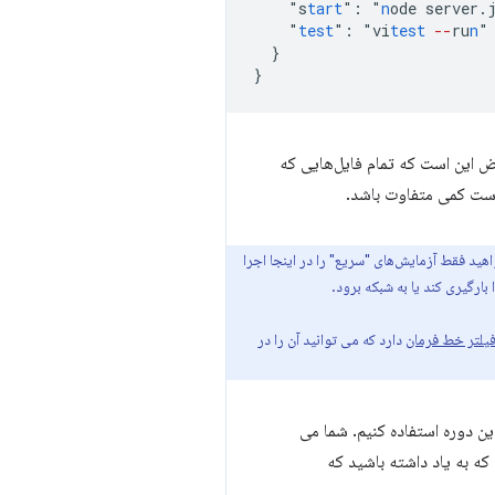
"
s
tart
"
:
"
n
ode
server.
"
test
"
:
"
vi
test
--
ru
n
}
}
های پیش فرض Vitest را یک بار اجرا می کند. در Vitest، پیش‌فرض این است که تمام فایل‌هایی که
 است کمی متفاوت باشد.
هید فقط آزمایش‌های "سریع" را در اینجا اجرا
بارگیری کند یا به شبکه برود.
یلتر خط فرمان
دارد که می توانید آن را در
در طول این دوره استفاده کنیم. شما می
که به یاد داشته باشید که