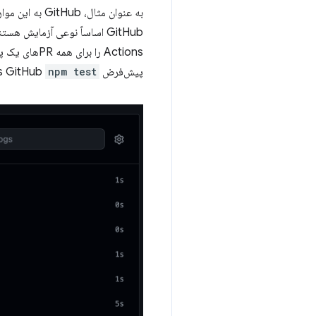
به عنوان مثال، GitHub به این موارد به عنوان "بررسی وضعیت" اشاره می کند که می توانید از طریق
GitHub اساساً نوعی آزمایش هستند: هر مرحله باید موفقیت‌آمیز باشد (نه شکست بخورد یا یک
پیش‌فرض Node.js GitHub
npm test