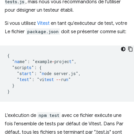
tests.js
, mais nous vous recommandons de l'utiliser
pour désigner un testeur établi.
Si vous utilisez
Vitest
en tant qu'exécuteur de test, votre
Le fichier
package.json
doit se présenter comme suit:
{
"
na
me
"
:
"
example
-
projec
t
"
,
"
scrip
ts
"
:
{
"
s
tart
"
:
"
n
ode
server.js
"
,
"
test
"
:
"
vi
test
--
ru
n
}
}
L'exécution de
npm test
avec ce fichier exécute une
fois l'ensemble de tests par défaut de Vitest. Dans Par
défaut, tous les fichiers se terminant par ".test.js" sont