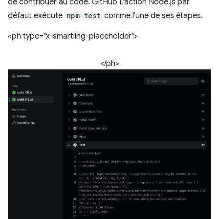
de contribuer au code. GitHub L'action Node.js par
défaut exécute
npm test
comme l'une de ses étapes.
<ph type="x-smartling-placeholder">
</ph>