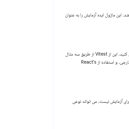
. این ماژول ایده آزمایش را به عنوان
در این ماژول عملی، یاد خواهید گرفت که چگونه یک کامپوننت نه چندان ایده آل React را آزمایش کنید. این از Vitest از طریق سه مثال
و استفاده از React's
ه خوبی تثبیت نشده برای آزمایش نیست، می تواند نوعی