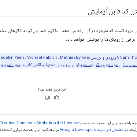
ن کد قابل آزمایش
در مورد تست کد
موجود در آن
ارائه می دهد، اما تیم شما می تواند الگوهای مخت
 برخی از رویکردها را پوشش خواهد داد.
Sam Tho
با ورودی و بررسی
Mathias Bynens
,
Michael Hablich
,
Jecelyn Yeen
سیسیلیا
،
رامونا شویرینگ
،
جاد جوبران
برای بررسی محتوا، و الکس کاتز و
ریچل اندرو
برا
این مرور مفید بود؟
ر شده باشد،‌محتوای این صفحه تحت مجوز
Creative Commons Attribution 4.0 License
ئیات، به
خطمشی‌های سایت Google Developers‏
مراجعه کنید. جاوا علامت تجاری ثبت‌شده Oracle و/یا شرکت‌های وابسته به آن است