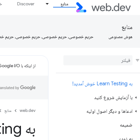
منابع
Discover
خط
منابع
هوش مصنوعی
حریم خصوصی، حریم خصوصی، حریم خصوصی، حریم خ
از اینکه با Google I/O تنظیم کردید متشکریم!
به Learn Testing خوش آمدید!
با آزمایش شروع کنید
web.dev
منابع
ادعاها و دیگر اصول اولیه
به Learn Testing خوش آمدید!
ضمیمه
به زودی