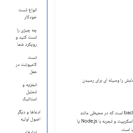
انواع تست
خودکار
چه چیزی را
تست کنید و
رویکرد شما
تست
کامپوننت در
عمل
ایش را وسیله ای برای رسیدن
تجزیه و
تحلیل
استاتیک
ادعاها و دیگر
دامنه این دوره شامل جاوا اسکریپت و مدل سند در frontend و همچنین تست کتابخانه در backend است که در محیطی مانند
اصول اولیه
Node.js اجرا می شود. هیچ پیش زمینه ای در آزمایش فرض نمی کند، اما شما به یک پایه در جاوا اسکریپت و تجربه با Node.js یا
ب است.
ابزارهای