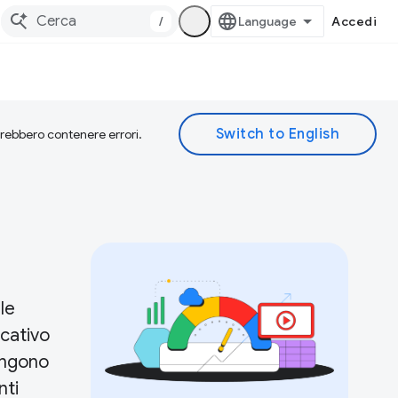
/
Accedi
otrebbero contenere errori.
le
icativo
mangono
nti