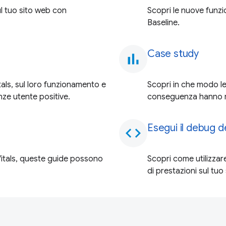
ul tuo sito web con
Scopri le nuove funzio
Baseline.
Case study
bar_chart
tals, sul loro funzionamento e
Scopri in che modo le
nze utente positive.
conseguenza hanno re
Esegui il debug 
code
itals, queste guide possono
Scopri come utilizza
di prestazioni sul tuo