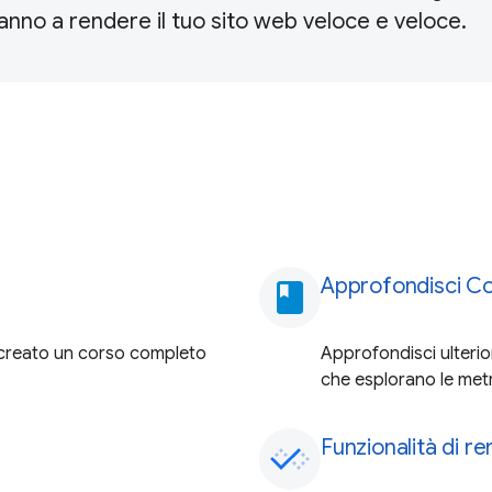
ranno a rendere il tuo sito web veloce e veloce.
Approfondisci Co
book
o creato un corso completo
Approfondisci ulterio
che esplorano le metr
Funzionalità di r