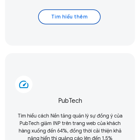
Tìm hiểu thêm
speed
PubTech
Tìm hiểu cách Nền tảng quản lý sự đồng ý của
PubTech giảm INP trên trang web của khách
hàng xuống đến 64%, đồng thời cải thiện khả
năng hiển thị quảng cáo lên đến 1,5%