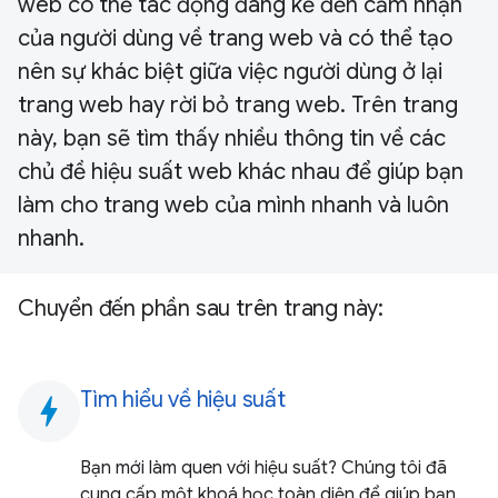
web có thể tác động đáng kể đến cảm nhận
của người dùng về trang web và có thể tạo
nên sự khác biệt giữa việc người dùng ở lại
trang web hay rời bỏ trang web. Trên trang
này, bạn sẽ tìm thấy nhiều thông tin về các
chủ đề hiệu suất web khác nhau để giúp bạn
làm cho trang web của mình nhanh và luôn
nhanh.
Chuyển đến phần sau trên trang này:
Tìm hiểu về hiệu suất
bolt
Bạn mới làm quen với hiệu suất? Chúng tôi đã
cung cấp một khoá học toàn diện để giúp bạn