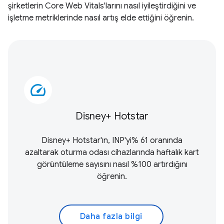
şirketlerin Core Web Vitals'larını nasıl iyileştirdiğini ve
işletme metriklerinde nasıl artış elde ettiğini öğrenin.
speed
Disney+ Hotstar
Disney+ Hotstar'ın, INP'yi% 61 oranında
azaltarak oturma odası cihazlarında haftalık kart
görüntüleme sayısını nasıl %100 artırdığını
öğrenin.
Daha fazla bilgi