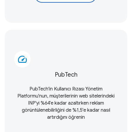
speed
PubTech
PubTech'in Kullanıcı Rızası Yönetim
Platformu'nun, müşterilerinin web sitelerindeki
INP'yi %64'e kadar azaltırken reklam
görüntülenebilirliğini de %1,5'e kadar nasıl
artırdığını öğrenin