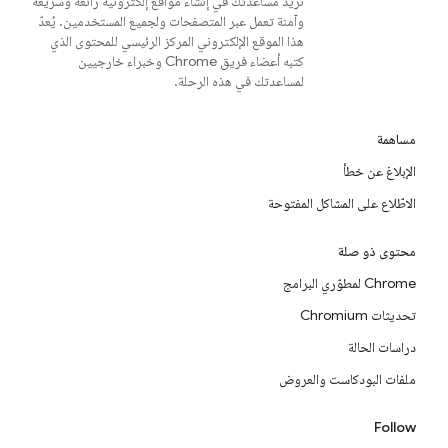
نريد مساعدتك في إنشاء مواقع إلكترونية رائعة وسريعة
وآمنة تعمل عبر المتصفحات ولجميع المستخدمين. يُعدّ
هذا الموقع الإلكتروني المركز الرئيسي للمحتوى الذي
كتبه أعضاء فريق Chrome وخبراء خارجيين
لمساعدتك في هذه الرحلة.
مساهمة
الإبلاغ عن خطأ
الاطّلاع على المشاكل المفتوحة
محتوى ذو صلة
Chrome لمطوّري البرامج
تحديثات Chromium
دراسات الحالة
ملفات البودكاست والعروض
Follow