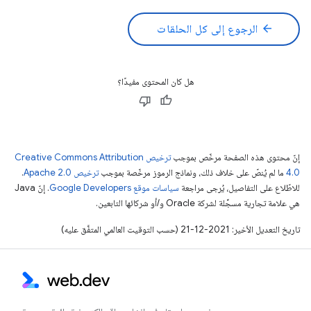
arrow_back
الرجوع إلى كل الحلقات
هل كان المحتوى مفيدًا؟
إنّ محتوى هذه الصفحة مرخّص بموجب
ترخيص Creative Commons Attribution
4.0‏
ما لم يُنصّ على خلاف ذلك، ونماذج الرموز مرخّصة بموجب
ترخيص Apache 2.0‏
.
للاطّلاع على التفاصيل، يُرجى مراجعة
سياسات موقع Google Developers‏
. إنّ Java
هي علامة تجارية مسجَّلة لشركة Oracle و/أو شركائها التابعين.
تاريخ التعديل الأخير: 2021-12-21 (حسب التوقيت العالمي المتفَّق عليه)