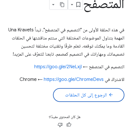
المتصفح
في هذه الحلقة الأولى من "التصميم في المتصفح"، تبدأ Una Kravets
المهمة بتناول الموضوعات المختلفة التي ستتم مناقشتها في الحلقات
القادمة وما يمكنك توقعه. تعلم طرقًا وتقنيات مختلفة لتحسين
تصميماتك ومهاراتك في التصميم كمصمم. تابعنا للتعرّف على المزيد!
التصميم في المتصفح ←
https://goo.gle/2NeLxjI
الاشتراك في Chrome ←
https://goo.gle/ChromeDevs
arrow_back
الرجوع إلى كل الحلقات
هل كان المحتوى مفيدًا؟