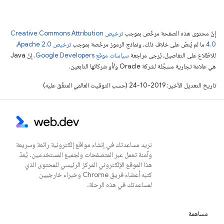
إنّ محتوى هذه الصفحة مرخّص بموجب
ترخيص Creative Commons Attribution
4.0‏
ما لم يُنصّ على خلاف ذلك، ونماذج الرموز مرخّصة بموجب
ترخيص Apache 2.0‏
.
للاطّلاع على التفاصيل، يُرجى مراجعة
سياسات موقع Google Developers‏
. إنّ Java
هي علامة تجارية مسجَّلة لشركة Oracle و/أو شركائها التابعين.
تاريخ التعديل الأخير: 2019-10-24 (حسب التوقيت العالمي المتفَّق عليه)
نريد مساعدتك في إنشاء مواقع إلكترونية رائعة وسريعة
وآمنة تعمل عبر المتصفحات ولجميع المستخدمين. يُعدّ
هذا الموقع الإلكتروني المركز الرئيسي للمحتوى الذي
كتبه أعضاء فريق Chrome وخبراء خارجيين
لمساعدتك في هذه الرحلة.
مساهمة