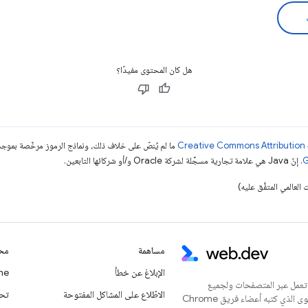
هل كان المحتوى مفيدًا؟
ما لم يُنصّ على خلاف ذلك، ونماذج الرموز مرخّصة بمو
. إنّ Java هي علامة تجارية مسجَّلة لشركة Oracle و/أو شركائها التابعين.
مساهمة
محت
الإبلاغ عن خطأ
Chrome
 تعمل عبر المتصفحات ولجميع
الاطّلاع على المشاكل المفتوحة
تحديث
المستخدمين. يُعدّ هذا الموقع الإلكتروني المركز الرئيسي للمحتوى الذي كتبه أعضاء فريق Chrome