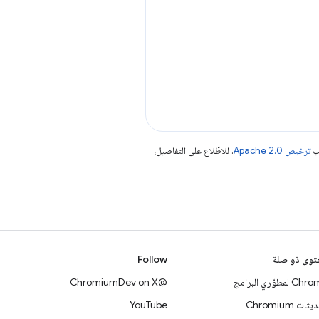
جب
ترخيص Apache 2.0‏
. للاطّلاع على التفاصيل،
وى ذو صلة
Follow
 لمطوّري البرامج
@ChromiumDev on X
ات Chromium
YouTube