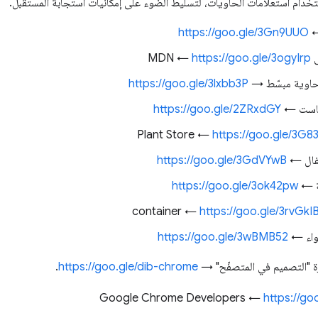
خدام استعلامات الحاويات، لتسليط الضوء على إمكانيات استجابة المستقبل.
←
https://goo.gle/3Gn9UUO
https://goo.gle/3ogyIrp
اوية مبسّط →
https://goo.gle/3lxbb3P
كاست ←
https://goo.gle/2ZRxdGY
https://goo.gle/3G8
فال ←
https://goo.gle/3GdVYwB
ة ←
https://goo.gle/3ok42pw
https://goo.gle/3rvGkI
https://goo.gle/3wBMB52
زة "التصميم في المتصفّح" →
https://goo.gle/dib-chrome
.
https://g