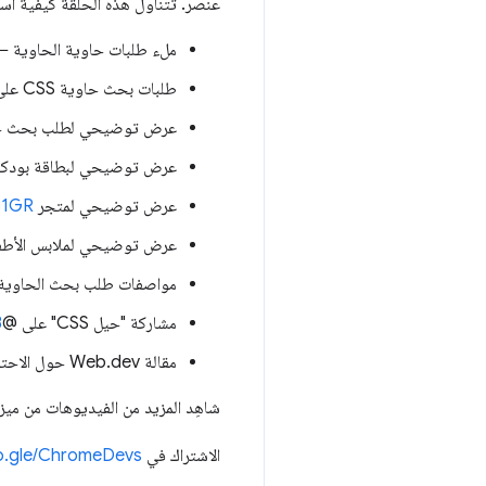
عنصر. تتناول هذه الحلقة كيفية است
ملء طلبات حاوية الحاوية 
طلبات بحث حاوية CSS على MDN ←
عرض توضيحي لطلب بحث ح
عرض توضيحي لبطاقة بود
عرض توضيحي لمتجر Plant Store ←
31GR
عرض توضيحي لملابس الأط
مواصفات طلب بحث الحاوي
مشاركة "حيل CSS" على @container ←
B
مقالة Web.dev حول الاحتواء ←
شاهِد المزيد من الفيديوهات من مي
الاشتراك في Google Chrome Developers ←
oo.gle/ChromeDevs