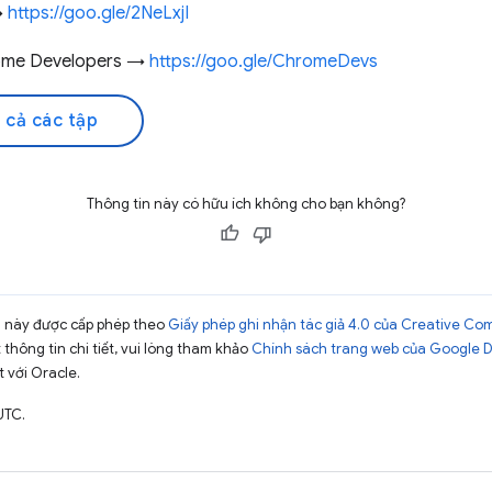
→
https://goo.gle/2NeLxjI
rome Developers →
https://goo.gle/ChromeDevs
 cả các tập
Thông tin này có hữu ích không cho bạn không?
ng này được cấp phép theo
Giấy phép ghi nhận tác giả 4.0 của Creative C
t thông tin chi tiết, vui lòng tham khảo
Chính sách trang web của Google 
t với Oracle.
UTC.