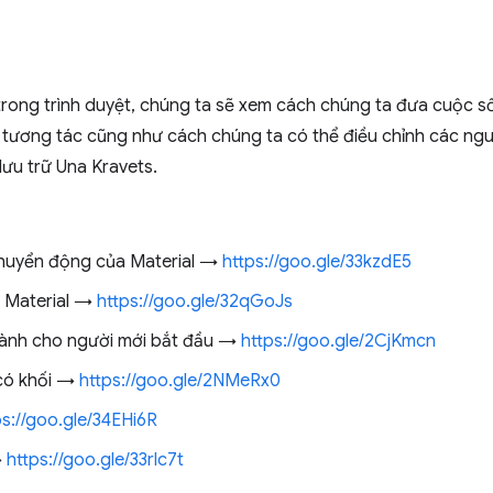
 trong trình duyệt, chúng ta sẽ xem cách chúng ta đưa cuộc s
tương tác cũng như cách chúng ta có thể điều chỉnh các ng
lưu trữ Una Kravets.
chuyển động của Material →
https://goo.gle/33kzdE5
n Material →
https://goo.gle/32qGoJs
dành cho người mới bắt đầu →
https://goo.gle/2CjKmcn
 có khối →
https://goo.gle/2NMeRx0
ps://goo.gle/34EHi6R
→
https://goo.gle/33rlc7t