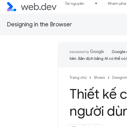
Tài nguyên
Khám phá
Designing in the Browser
Google 
tiên. Bản dịch bằng AI có thể có l
Trang chủ
Shows
Designin
Thiết kế 
người dùn