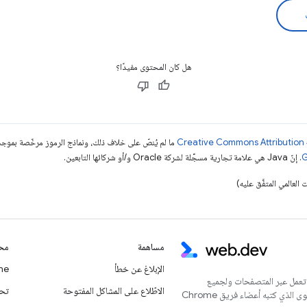
هل كان المحتوى مفيدًا؟
ما لم يُنصّ على خلاف ذلك، ونماذج الرموز مرخّصة بمو
. إنّ Java هي علامة تجارية مسجَّلة لشركة Oracle و/أو شركائها التابعين.
مساهمة
محت
الإبلاغ عن خطأ
Chrome
 تعمل عبر المتصفحات ولجميع
الاطّلاع على المشاكل المفتوحة
تحديث
المستخدمين. يُعدّ هذا الموقع الإلكتروني المركز الرئيسي للمحتوى الذي كتبه أعضاء فريق Chrome