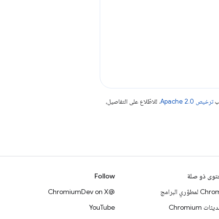
جب
ترخيص Apache 2.0‏
. للاطّلاع على التفاصيل،
وى ذو صلة
Follow
 لمطوّري البرامج
@ChromiumDev on X
ات Chromium
YouTube