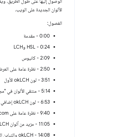
الوصول إليها على طول الطريق، ويفح
الألوان الجديدة على الويب.
الفصول:
0:00 - مقدمة
0:24 - HSL وLCH
2:09 - كانيوس
2:50 - نظرة عامة على العرض التوضيحي
3:51 - لون okLCH الأول
5:14 - منتقي الألوان في "مجموعة أدوات مطوّري البرامج" ضمن "مجموعة واسعة"
6:53 - لون okLCH إضافي
9:40 - نظرة عامة على oklch.com
11:05 - مزيد من ألوان okLCH
14:08 - okLCH والتباين الذي يمكن الوصول إليه