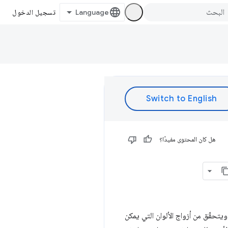
تسجيل الدخول
هل كان المحتوى مفيدًا؟
دّي واجهة المستخدم التصويرية اليوم، ينشئ @AdamArgyleInk لوحة ألوان واسعة باستخدام okLCH، ويتحقّق من أزواج الألوان التي يمكن