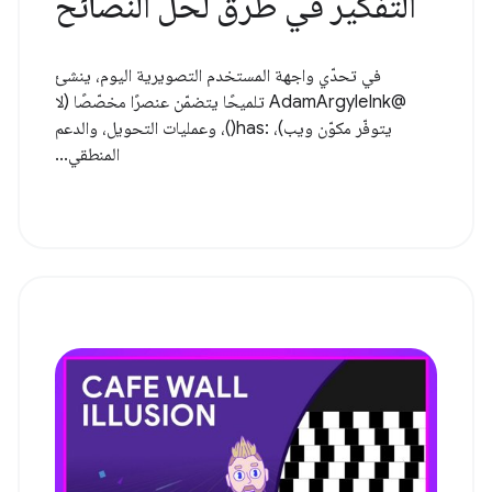
التفكير في طرق لحل النصائح
في تحدّي واجهة المستخدم التصويرية اليوم، ينشئ
@AdamArgyleInk تلميحًا يتضمّن عنصرًا مخصّصًا (لا
يتوفّر مكوّن ويب)، :has()، وعمليات التحويل، والدعم
المنطقي...