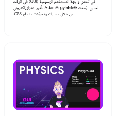
في تحدّي واجهة المستخدم الرسومية (GUI) في الوقت
الحالي، يُحدث @AdamArgyleInk تأثير اهتزاز إلكتروني
من خلال مسارات وتحوّلات مقاطع CSS.