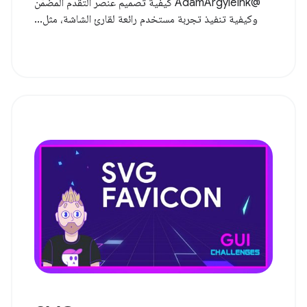
@AdamArgyleInk كيفية تصميم عنصر التقدم المضمّن
وكيفية تنفيذ تجربة مستخدم رائعة لقارئ الشاشة، مثل...