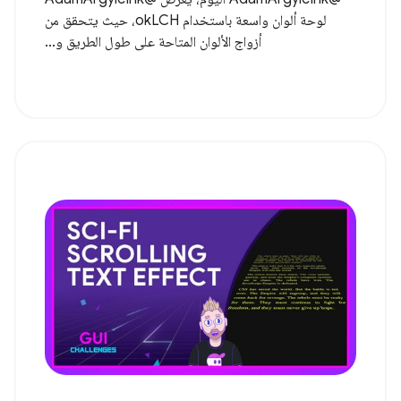
لوحة ألوان واسعة باستخدام okLCH، حيث يتحقق من
أزواج الألوان المتاحة على طول الطريق و...