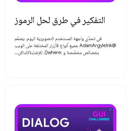
التفكير في طرق لحل الرموز
في تحدّي واجهة المستخدم التصويرية اليوم، يصمّم
@AdamArgyleInk جميع أنواع الأزرار المختلفة على الويب
بخصائص مخصّصة و :where()، للإضاءة/الداكن...