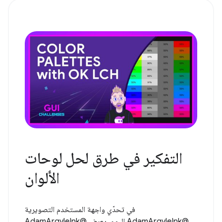
التفكير في طرق لحل لوحات
الألوان
في تحدّي واجهة المستخدم التصويرية
@AdamArgyleInk اليوم، يعرض @AdamArgyleInk