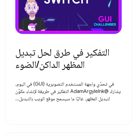
التفكير في طرق لحل تبديل
المظهر الداكن/الضوء
في تحدّي واجهة المستخدم التصويرية (GUI) في اليوم،
يشارك @AdamArgyleInk التفكير في طريقة لإنشاء مكوِّن
لتبديل المظهر. غالبًا ما سيسمح موقع الويب بالتبديل...