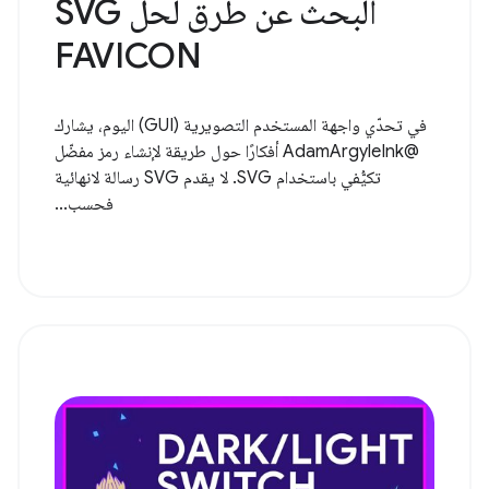
البحث عن طرق لحل SVG
FAVICON
في تحدّي واجهة المستخدم التصويرية (GUI) اليوم، يشارك
@AdamArgyleInk أفكارًا حول طريقة لإنشاء رمز مفضّل
تكيُّفي باستخدام SVG. لا يقدم SVG رسالة لانهائية
فحسب...