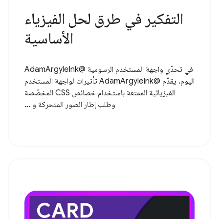
التفكير في طرق لحل الفيزياء
الأساسية
في تحدّي واجهة المستخدم الرسومية @AdamArgyleInk
اليوم، يقدّم @AdamArgyleInk تأثيرات لواجهة المستخدم
الفيزيائية الممتعة باستخدام خصائص CSS المخصّصة
وطلب إطار الصور المتحركة و ...