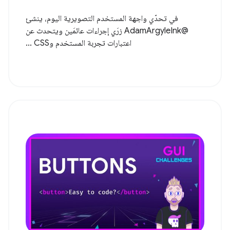
في تحدّي واجهة المستخدم التصويرية اليوم، ينشئ
@AdamArgyleInk زرَي إجراءات عائمَين ويتحدث عن
اعتبارات تجربة المستخدم وCSS ...