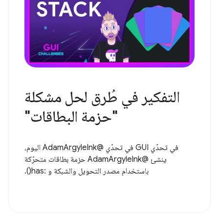
التفكير في طُرق لحل مشكلة
"حزمة البطاقات"
في تحدّي GUI في تحدّي @AdamArgyleInk اليوم،
ينشئ @AdamArgyleInk حزمة بطاقات متحرّكة
باستخدام مصدر التحويل والشبكة و :has().