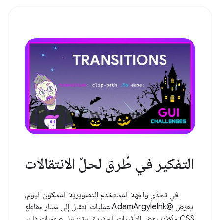
التفكير في طُرق لحلّ الانتقالات
في تحدّي واجهة المستخدم التصويرية المسكون اليوم،
يعرض @AdamArgyleInk عمليات انتقال إلى مسار مقاطع
CSS وتُظهر بعض التأثيرات الجذرية، وتتناول صعوبات ذلك.