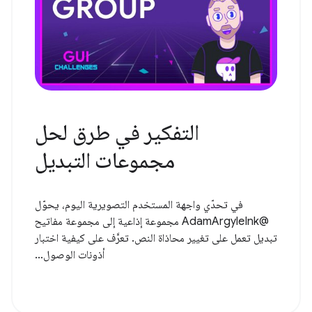
التفكير في طرق لحل
مجموعات التبديل
في تحدّي واجهة المستخدم التصويرية اليوم، يحوّل
@AdamArgyleInk مجموعة إذاعية إلى مجموعة مفاتيح
تبديل تعمل على تغيير محاذاة النص. تعرَّف على كيفية اختبار
أذونات الوصول...